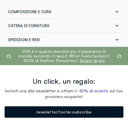
COMPOSIZIONE E CURA
CATENA DI FORNITURA
Composizione:
100% LINO
Fornitore di prodotto finito
SPEDIZIONI E RESI
POWERTEX FASHIONS LTD
Spedizione in tutta Italia gratuita per ordini superiori a
footer.ariatitle
OVS è il quarto marchio più trasparente al
MADE IN BANGLADESH
Temperatura massima 30°C - Procedura delicata
€60. Restituisci gratuitamente i tuoi prodotti sia con il
mondo secondo il report What Fuels Fashion?
corriere che in negozio: hai 30 giorni di tempo. Ritira i
2025 di Fashion Revolution.
Scopri di più
tuoi prodotti in negozio, il servizio è sempre gratuito.
Un click, un regalo:
Iscriviti ora alla newsletter e ottieni il
-10% di sconto
sul tuo
prossimo acquisto!
newsletter.footer.subscribe