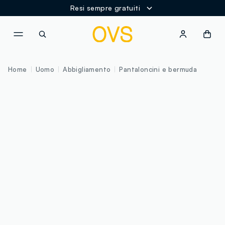
Resi sempre gratuiti
NAVIGATION.ARIA.GOTOMAINCONTENT
NAVIGATION.ARIA.GOTOFOOT
Home
Uomo
Abbigliamento
Pantaloncini e bermuda