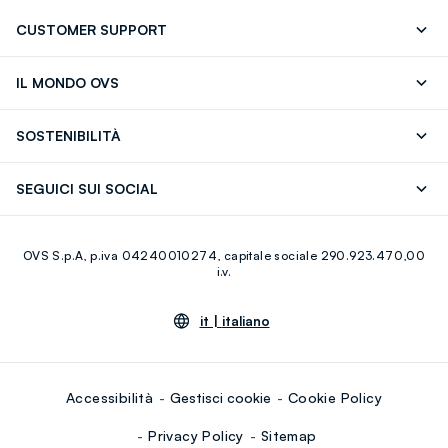
CUSTOMER SUPPORT
Segui il tuo ordine
Contattaci: 0418520342 (lun-ven 9-
IL MONDO OVS
17)
OVS ❤️ friends
Stampa
FAQ
Store locator
SOSTENIBILITÀ
Careers
Franchising
Scopri il nostro percorso
Cotone Italiano
SEGUICI SUI SOCIAL
Giftcard
Eco Valore
Raccolta abiti usati
Facebook
Instagram
RE-UP
OVS S.p.A, p.iva 04240010274, capitale sociale 290.923.470,00
Youtube
Linkedin
i.v.
it |
italiano
Accessibilità
Gestisci cookie
Cookie Policy
Privacy Policy
Sitemap