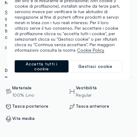
del sito e di misurarne le prestazione; Altri cookie (i
N.Art:
002658755
cookie di profilazione), installati anche da terze parti,
servono invece per verificare le tue abitudini di
Shorts mocha UTOPJA in puro lino. Regular fit con
navigazione al fine di poterti offrire prodotti e servizi
struttura aderente. Vita elasticizzata per una vestibilità
mirati in linea con i tuoi reali interessi. Per il loro
stabile e confortevole. Design essenziale con tasche
utilizzo serve il tuo consenso. Per accettare i cookie
frontali e posteriori. Ideali per look minimal e
di profilazione clicca su "accetta tutti i cookie", per
contemporanei.
selezionarli clicca su "Gestisci cookie" o per rifiutarli
clicca su "Continua senza accettare". Per maggiori
Il modello è alto 190 cm ed indossa una M
informazioni consulta la nostra
Cookie Policy
Accetta tutti i
Gestisci cookie
cookie
DETTAGLI TECNICI
MATERIALI E FILIERA
Materiale
Vestibilità
100% Lino
Regular
Tasca posteriore
Tasca anteriore
Vita media