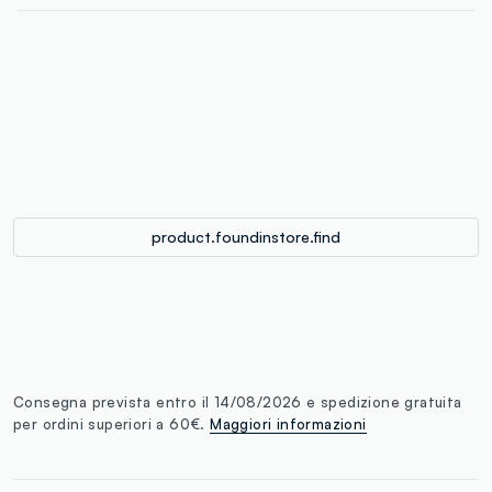
label.color
:
single.size
button.addtobag
product.foundinstore.find
Consegna prevista entro il 14/08/2026 e spedizione gratuita
per ordini superiori a 60€.
Maggiori informazioni