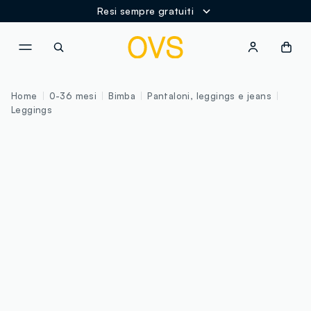
Resi sempre gratuiti
NAVIGATION.ARIA.GOTOMAINCONTENT
NAVIGATION.ARIA.GOTOFOOT
Home
0-36 mesi
Bimba
Pantaloni, leggings e jeans
Leggings