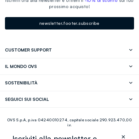
Iscriviti ora alla newsletter e ottieni il
-10% di sconto
sul tuo
prossimo acquisto!
newsletter.footer.subscribe
CUSTOMER SUPPORT
Segui il tuo ordine
Contattaci: 0418520342 (lun-ven 9-
IL MONDO OVS
17)
OVS ❤️ friends
Stampa
FAQ
Store locator
SOSTENIBILITÀ
Careers
Franchising
Scopri il nostro percorso
Cotone Italiano
SEGUICI SUI SOCIAL
Giftcard
Eco Valore
Raccolta abiti usati
Facebook
Instagram
RE-UP
OVS S.p.A, p.iva 04240010274, capitale sociale 290.923.470,00
Youtube
Linkedin
i.v.
Iscriviti alla newsletter e