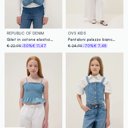
REPUBLIC OF DENIM
OVS KIDS
Gilet in cotone elasticizzato blu da ragazza slim fit
Pantaloni palazzo bianchi in misto lino e cotone wide leg
€ 22,95
-50%
€ 11,47
€ 24,95
-70%
€ 7,48