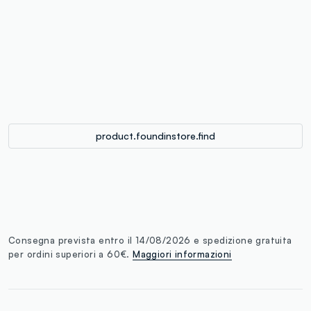
label.color
:
single.size
button.addtobag
product.foundinstore.find
Consegna prevista entro il 14/08/2026 e spedizione gratuita
per ordini superiori a 60€.
Maggiori informazioni