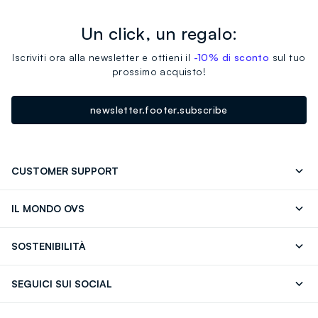
Un click, un regalo:
Iscriviti ora alla newsletter e ottieni il
-10% di sconto
sul tuo
prossimo acquisto!
newsletter.footer.subscribe
CUSTOMER SUPPORT
Segui il tuo ordine
Contattaci: 0418520342 (lun-ven 9-
IL MONDO OVS
17)
OVS ❤️ friends
Stampa
FAQ
Store locator
SOSTENIBILITÀ
Careers
Franchising
Scopri il nostro percorso
Cotone Italiano
SEGUICI SUI SOCIAL
Giftcard
Eco Valore
Raccolta abiti usati
Facebook
Instagram