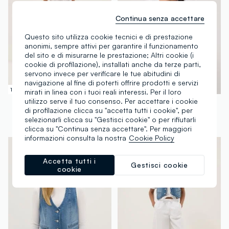
Continua senza accettare
Questo sito utilizza cookie tecnici e di prestazione
anonimi, sempre attivi per garantire il funzionamento
del sito e di misurarne le prestazione; Altri cookie (i
cookie di profilazione), installati anche da terze parti,
servono invece per verificare le tue abitudini di
navigazione al fine di poterti offrire prodotti e servizi
100% Cotone
mirati in linea con i tuoi reali interessi. Per il loro
utilizzo serve il tuo consenso. Per accettare i cookie
OVS KIDS
OVS KIDS
di profilazione clicca su "accetta tutti i cookie", per
Pantaloni cargo in puro cotone beige da ragazza relaxed fit
Blusa bianca da ragazza regular fit con maniche a volant
selezionarli clicca su "Gestisci cookie" o per rifiutarli
€ 24,95
-50%
€ 12,47
€ 16,95
-50%
€ 8,47
clicca su "Continua senza accettare". Per maggiori
informazioni consulta la nostra
Cookie Policy
Accetta tutti i
Gestisci cookie
cookie