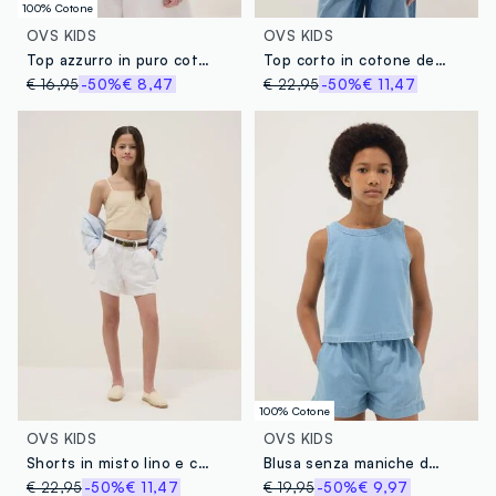
100% Cotone
OVS KIDS
OVS KIDS
Top azzurro in puro cotone con arricciatura
Top corto in cotone denim elasticizzato blu da ragazza slim fit
€ 16,95
-50%
€ 8,47
€ 22,95
-50%
€ 11,47
100% Cotone
OVS KIDS
OVS KIDS
Shorts in misto lino e cotone bianco da ragazza regular fit
Blusa senza maniche denim azzurra in puro cotone da ragazza
€ 22,95
-50%
€ 11,47
€ 19,95
-50%
€ 9,97