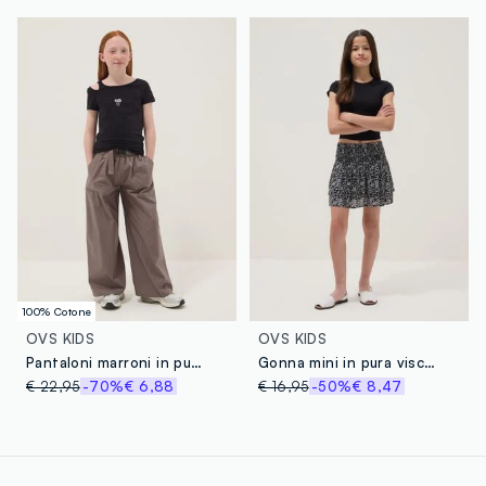
100% Cotone
OVS KIDS
OVS KIDS
Pantaloni marroni in puro cotone con vita elastica per ragazza
Gonna mini in pura viscosa multicolor da ragazza con motivo paisley
€ 22,95
-70%
€ 6,88
€ 16,95
-50%
€ 8,47