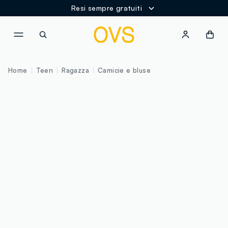
Resi sempre gratuiti
NAVIGATION.ARIA.GOTOMAINCONTENT
NAVIGATION.ARIA.GOTOFOOT
Home
Teen
Ragazza
Camicie e bluse