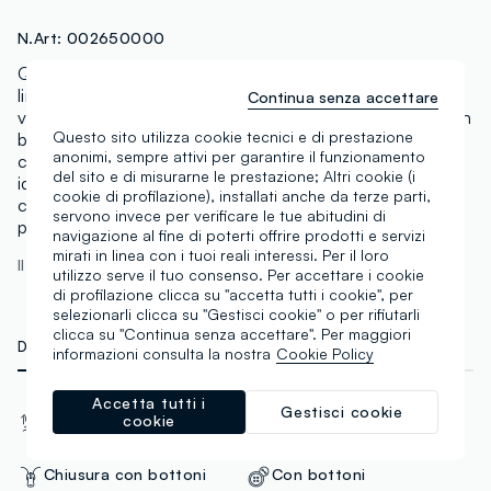
N.Art:
002650000
Questa camicia viola dallo stile casual e versatile della
linea PIOMBO è realizzata in puro lino. Presenta una
Continua senza accettare
vestibilità regular, maniche lunghe, chiusura frontale con
Questo sito utilizza cookie tecnici e di prestazione
bottoni e colletto button down che dona un tocco
anonimi, sempre attivi per garantire il funzionamento
curato al look. Il tessuto, leggero e traspirante, la rende
del sito e di misurarne le prestazione; Altri cookie (i
ideale per accompagnare con comfort le giornate più
cookie di profilazione), installati anche da terze parti,
calde. Completa il design una tasca applicata sul petto,
servono invece per verificare le tue abitudini di
pratica e discreta.
navigazione al fine di poterti offrire prodotti e servizi
mirati in linea con i tuoi reali interessi. Per il loro
Il modello è alto 188 cm ed indossa una M
utilizzo serve il tuo consenso. Per accettare i cookie
di profilazione clicca su "accetta tutti i cookie", per
selezionarli clicca su "Gestisci cookie" o per rifiutarli
clicca su "Continua senza accettare". Per maggiori
DETTAGLI TECNICI
MATERIALI E FILIERA
informazioni consulta la nostra
Cookie Policy
Accetta tutti i
Materiale
Vestibilità
Gestisci cookie
cookie
100% Lino
Regular
Chiusura con bottoni
Con bottoni