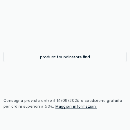
label.color
:
single.size
button.addtobag
product.foundinstore.find
Consegna prevista entro il 14/08/2026 e spedizione gratuita
per ordini superiori a 60€.
Maggiori informazioni