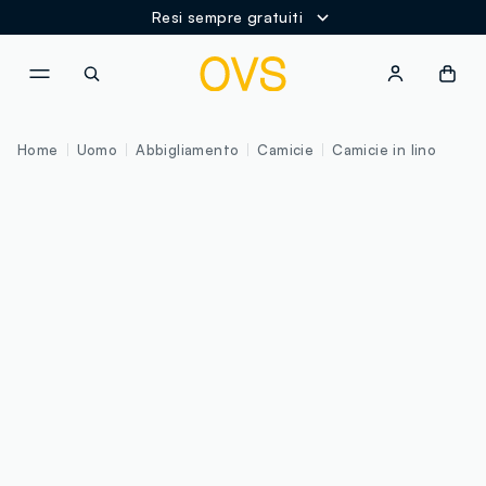
Resi sempre gratuiti
NAVIGATION.ARIA.GOTOMAINCONTENT
NAVIGATION.ARIA.GOTOFOOT
Home
Uomo
Abbigliamento
Camicie
Camicie in lino