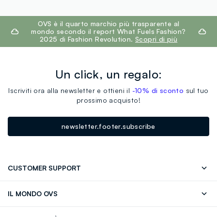
footer.ariatitle
OVS è il quarto marchio più trasparente al
mondo secondo il report What Fuels Fashion?
2025 di Fashion Revolution.
Scopri di più
Un click, un regalo:
Iscriviti ora alla newsletter e ottieni il
-10% di sconto
sul tuo
prossimo acquisto!
newsletter.footer.subscribe
CUSTOMER SUPPORT
Segui il tuo ordine
Contattaci: 0418520342 (lun-ven 9-
IL MONDO OVS
17)
OVS ❤️ friends
Stampa
FAQ
Store locator