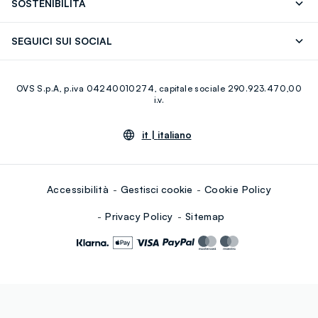
SOSTENIBILITÀ
Careers
Franchising
Scopri il nostro percorso
Cotone Italiano
SEGUICI SUI SOCIAL
Giftcard
Eco Valore
Raccolta abiti usati
Facebook
Instagram
RE-UP
OVS S.p.A, p.iva 04240010274, capitale sociale 290.923.470,00
Youtube
Linkedin
i.v.
it |
italiano
Accessibilità
Gestisci cookie
Cookie Policy
Privacy Policy
Sitemap