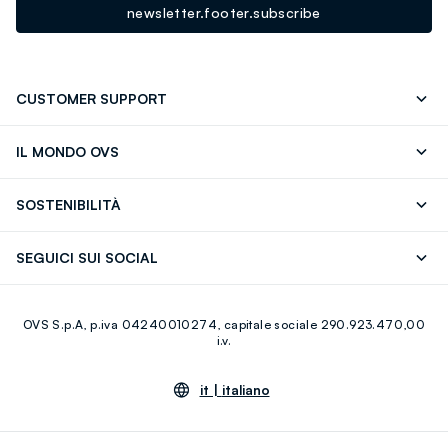
newsletter.footer.subscribe
CUSTOMER SUPPORT
Segui il tuo ordine
Contattaci: 0418520342 (lun-ven 9-
IL MONDO OVS
17)
OVS ❤️ friends
Stampa
FAQ
Store locator
SOSTENIBILITÀ
Careers
Franchising
Scopri il nostro percorso
Cotone Italiano
SEGUICI SUI SOCIAL
Giftcard
Eco Valore
Raccolta abiti usati
Facebook
Instagram
RE-UP
OVS S.p.A, p.iva 04240010274, capitale sociale 290.923.470,00
Youtube
Linkedin
i.v.
it |
italiano