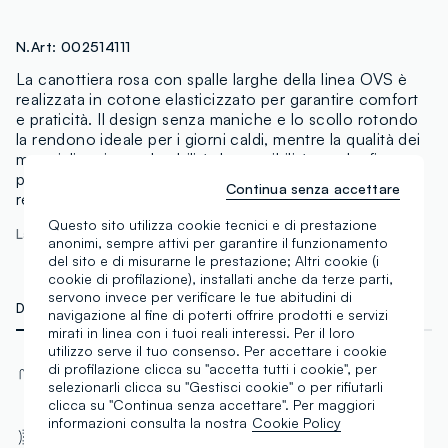
N.Art:
002514111
La canottiera rosa con spalle larghe della linea OVS è
realizzata in cotone elasticizzato per garantire comfort
e praticità. Il design senza maniche e lo scollo rotondo
la rendono ideale per i giorni caldi, mentre la qualità dei
materiali assicura durabilità. La vestibilità regular fit
permette una facile vestizione e movimento,
Continua senza accettare
rendendola perfetta per ogni occasione.
Questo sito utilizza cookie tecnici e di prestazione
La modella è alta 176 cm ed indossa una S
anonimi, sempre attivi per garantire il funzionamento
del sito e di misurarne le prestazione; Altri cookie (i
cookie di profilazione), installati anche da terze parti,
servono invece per verificare le tue abitudini di
DETTAGLI TECNICI
MATERIALI E FILIERA
navigazione al fine di poterti offrire prodotti e servizi
mirati in linea con i tuoi reali interessi. Per il loro
utilizzo serve il tuo consenso. Per accettare i cookie
Materiale
Tessuto
di profilazione clicca su "accetta tutti i cookie", per
selezionarli clicca su "Gestisci cookie" o per rifiutarli
Cotone
Jersey
clicca su "Continua senza accettare". Per maggiori
informazioni consulta la nostra
Cookie Policy
Vestibilità
Girocollo