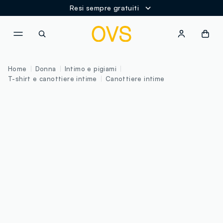
Resi sempre gratuiti
NAVIGATION.ARIA.GOTOMAINCONTENT
NAVIGATION.ARIA.GOTOFOOT
Home
Donna
Intimo e pigiami
T-shirt e canottiere intime
Canottiere intime