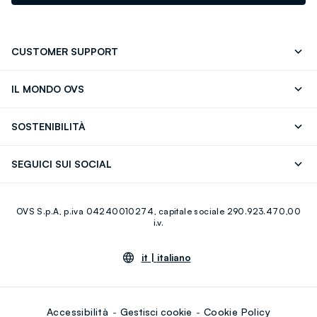
CUSTOMER SUPPORT
Segui il tuo ordine
Contattaci: 0418520342 (lun-ven 9-
IL MONDO OVS
17)
OVS ❤️ friends
Stampa
FAQ
Store locator
SOSTENIBILITÀ
Careers
Franchising
Scopri il nostro percorso
Cotone Italiano
SEGUICI SUI SOCIAL
Giftcard
Eco Valore
Raccolta abiti usati
Facebook
Instagram
RE-UP
OVS S.p.A, p.iva 04240010274, capitale sociale 290.923.470,00
Youtube
Linkedin
i.v.
it |
italiano
Accessibilità
Gestisci cookie
Cookie Policy