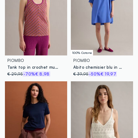
100% Cotone
PIOMBO
PIOMBO
Tank top in crochet multicolor in tessuto elasticizzato regular fit
Abito chemisier blu in puro cotone
€ 29,95
-70%
€ 8,98
€ 39,95
-50%
€ 19,97