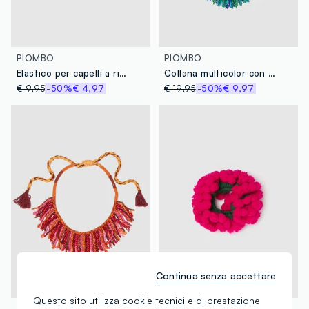
PIOMBO
PIOMBO
Elastico per capelli a righe multicolor
Collana multicolor con perline e frange
€ 9,95
-50%
€ 4,97
€ 19,95
-50%
€ 9,97
Continua senza accettare
100% Lana
Questo sito utilizza cookie tecnici e di prestazione
PIOMBO
PIOMBO