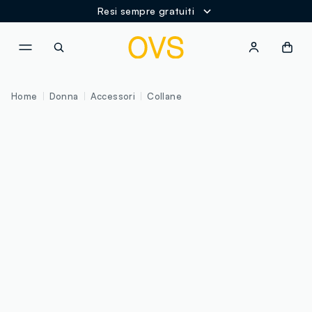
Resi sempre gratuiti
NAVIGATION.ARIA.GOTOMAINCONTENT
NAVIGATION.ARIA.GOTOFOOT
Home
Donna
Accessori
Collane