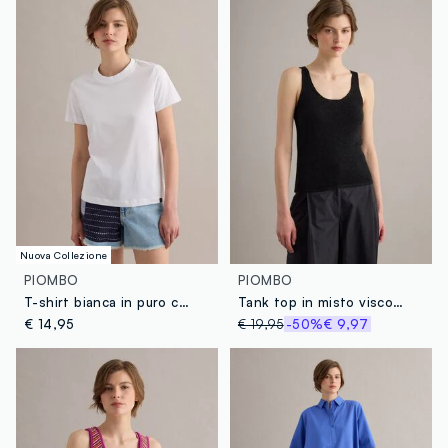
Nuova Collezione
PIOMBO
PIOMBO
T-shirt bianca in puro cotone supima a maniche corte regular fit
Tank top in misto viscosa nero regular fit con glitter
€ 14,95
€ 19,95
-50%
€ 9,97