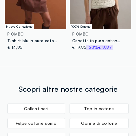
Nuova Collezione
100% Cotone
PIOMBO
PIOMBO
T-shirt blu in puro cotone supima a maniche corte regular fit
Canotta in puro cotone bianca regular fit con lavorazione a maglia
€ 14,95
€ 19,95
-50%
€ 9,97
Scopri altre nostre categorie
Collant neri
Top in cotone
Felpe cotone uomo
Gonne di cotone