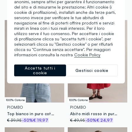
anonimi, sempre attivi per garantire il funzionamento
Collana multicolor con perline e frange
Elastico per capelli in pura lana multicolor
del sito e di misurarne le prestazione; Altri cookie (i
cookie di profilazione), installati anche da terze parti,
€ 19,95
-50%
€ 9,97
€ 10,95
-50%
€ 5,47
servono invece per verificare le tue abitudini di
navigazione al fine di poterti offrire prodotti e servizi
mirati in linea con i tuoi reali interessi. Per il loro
utilizzo serve il tuo consenso. Per accettare i cookie
di profilazione clicca su "accetta tutti i cookie", per
selezionarli clicca su "Gestisci cookie" o per rifiutarli
clicca su "Continua senza accettare". Per maggiori
informazioni consulta la nostra
Cookie Policy
Accetta tutti i
Gestisci cookie
cookie
100% Cotone
100% Cotone
PIOMBO
PIOMBO
Top bianco in puro cotone sangallo
Abito midi rosso in puro cotone con fantasia stampata
€ 39,95
-50%
€ 19,97
€ 49,95
-50%
€ 24,97