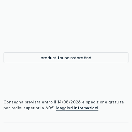
label.color
:
single.size
button.addtobag
product.foundinstore.find
Consegna prevista entro il 14/08/2026 e spedizione gratuita
per ordini superiori a 60€.
Maggiori informazioni