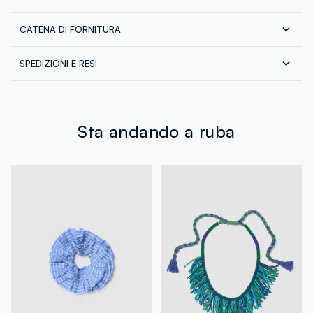
CATENA DI FORNITURA
Composizione:
100% COTONE
Fornitore di prodotto finito
SPEDIZIONI E RESI
SHRINGAAR EXPORTS PVT. LTD.
Spedizione in tutta Italia gratuita per ordini superiori a
MADE IN INDIA
€60. Restituisci gratuitamente i tuoi prodotti sia con il
corriere che in negozio: hai 30 giorni di tempo. Ritira i
tuoi prodotti in negozio, il servizio è sempre gratuito.
Sta andando a ruba