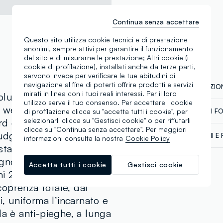
Continua senza accettare
Questo sito utilizza cookie tecnici e di prestazione
anonimi, sempre attivi per garantire il funzionamento
del sito e di misurarne le prestazione; Altri cookie (i
cookie di profilazione), installati anche da terze parti,
servono invece per verificare le tue abitudini di
navigazione al fine di poterti offrire prodotti e servizi
COMPOSIZION
mirati in linea con i tuoi reali interessi. Per il loro
tion in 50 tonalità: il
utilizzo serve il tuo consenso. Per accettare i cookie
 web al suo lancio nel
di profilazione clicca su "accetta tutti i cookie", per
CATENA DI F
Composizion
selezionarli clicca su "Gestisci cookie" o per rifiutarli
d d’eccellenza tra i
Fornitore di 
AQUA, DIME
clicca su "Continua senza accettare". Per maggiori
udget. Vincitore di
SPEDIZIONI E 
informazioni consulta la nostra
Cookie Policy
DIMETHICON
REVOLUTION
tate su animali, questo
Spedizione in
CYCLOPENTA
gno Unito, viene
€60. Restitui
ISODODECAN
Accetta tutti i cookie
Gestisci cookie
corriere che 
i 20 secondi. Perché?
HYDROXYPRO
tuoi prodotti
oprenza totale, dal
CYCLOPEMTA
i, uniforma l’incarnato e
QUATERNIUM
la è anti-pieghe, a lunga
CARBONATE,