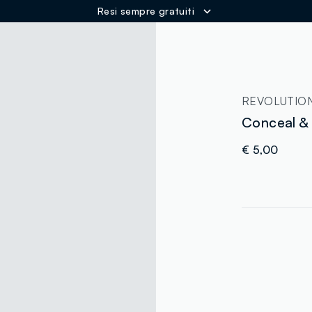
Resi sempre gratuiti
ER
REVOLUTIO
Conceal & 
€ 5,00
label.color
:
single.size