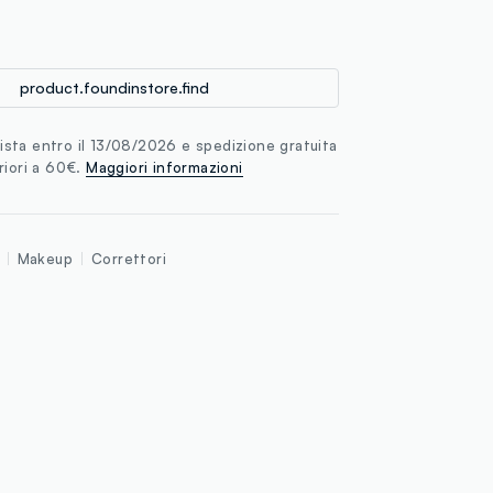
loyalty.guest.discoverpagelink
product.foundinstore.find
sta entro il 13/08/2026 e spedizione gratuita
riori a 60€.
Maggiori informazioni
Makeup
Correttori