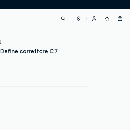
label.account.login
N
Define correttore C7
button.loginandregister
button.order.tracking
loyalty.euro.points
loyalty.guest.message