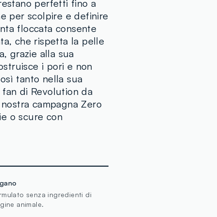
POLYMETHYL
estano perfetti fino a
DIMETHICON
e per scolpire e definire
SORBITAN S
punta floccata consente
PHENOXYETH
a, che rispetta la pelle
TRIETHYLHE
a, grazie alla sua
DIMETHICON
truisce i pori e non
LAURATE, LE
osì tanto nella sua
ISOPROPYL 
 fan di Revolution da
ISOSTEARIC
la nostra campagna Zero
POLYRICINO
ie o scure con
PENTAERYTH
HYDROXYHY
(ROSEHIP) S
CAMELLIA SIN
77492, CI 7
gano
rmulato senza ingredienti di
igine animale.