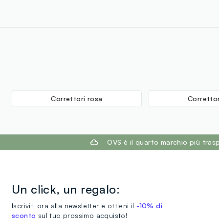
Correttori rosa
Correttor
footer.ariatitle
OVS è il quarto marchio più tra
Un click, un regalo:
Iscriviti ora alla newsletter e ottieni il
-10% di
sconto
sul tuo prossimo acquisto!