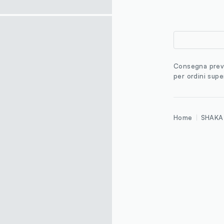
Consegna previ
per ordini supe
Home
SHAKA