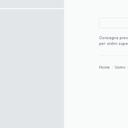
Consegna previ
per ordini supe
Home
Uomo