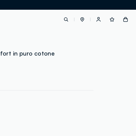
label.account.login
ort in puro cotone
button.loginandregister
button.order.tracking
loyalty.euro.points
loyalty.guest.message