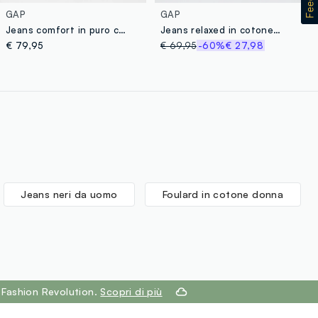
GAP
GAP
Jeans comfort in puro cotone
Jeans relaxed in cotone e Lyocell
€ 79,95
€ 69,95
-60%
€ 27,98
Jeans neri da uomo
Foulard in cotone donna
 Fashion Revolution.
Scopri di più