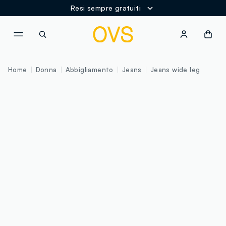
Resi sempre gratuiti
NAVIGATION.ARIA.GOTOMAINCONTENT
NAVIGATION.ARIA.GOTOFOOT
Home
Donna
Abbigliamento
Jeans
Jeans wide leg