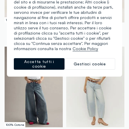
del sito e di misurarne le prestazione; Altri cookie (i
cookie di profilazione), installati anche da terze parti,
servono invece per verificare le tue abitudini di
navigazione al fine di poterti offrire prodotti e servizi
100% Cotone
100% Cotone
mirati in linea con i tuoi reali interessi. Per il loro
B.ANGEL
REPUBLIC OF DENIM
utilizzo serve il tuo consenso. Per accettare i cookie
di profilazione clicca su "accetta tutti i cookie", per
Jeans in puro cotone denim azzurro wide leg
Jeans in puro cotone blu wide leg con strappi
selezionarli clicca su "Gestisci cookie" o per rifiutarli
€ 39,95
-50%
€ 19,97
€ 39,95
clicca su "Continua senza accettare". Per maggiori
informazioni consulta la nostra
Cookie Policy
Accetta tutti i
Gestisci cookie
cookie
100% Cotone