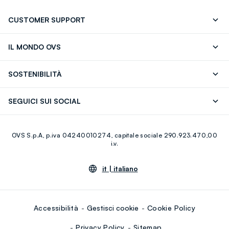
CUSTOMER SUPPORT
Segui il tuo ordine
Contattaci: 0418520342 (lun-ven 9-
IL MONDO OVS
17)
OVS ❤️ friends
Stampa
FAQ
Store locator
SOSTENIBILITÀ
Careers
Franchising
Scopri il nostro percorso
Cotone Italiano
SEGUICI SUI SOCIAL
Giftcard
Eco Valore
Raccolta abiti usati
Facebook
Instagram
RE-UP
OVS S.p.A, p.iva 04240010274, capitale sociale 290.923.470,00
Youtube
Linkedin
i.v.
it |
italiano
Accessibilità
Gestisci cookie
Cookie Policy
Privacy Policy
Sitemap