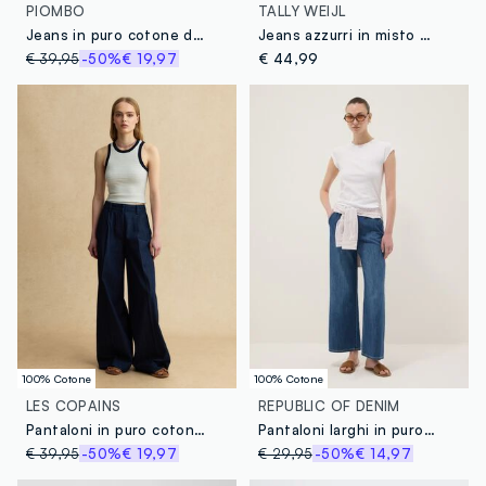
PIOMBO
TALLY WEIJL
Jeans in puro cotone denim blu wide leg
Jeans azzurri in misto cotone e lyocell
€ 39,95
-50%
€ 19,97
€ 44,99
100% Cotone
100% Cotone
LES COPAINS
REPUBLIC OF DENIM
Pantaloni in puro cotone denim blu wide leg
Pantaloni larghi in puro cotone
€ 39,95
-50%
€ 19,97
€ 29,95
-50%
€ 14,97