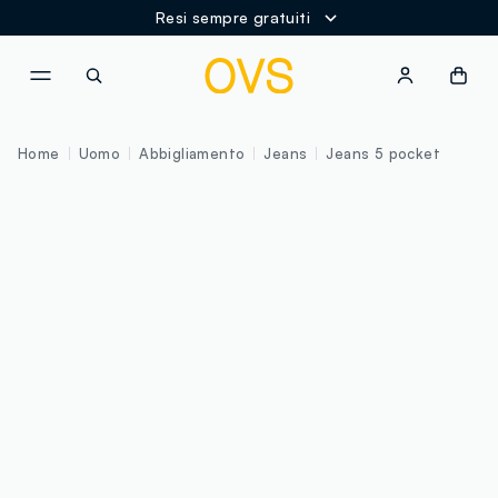
Resi sempre gratuiti
NAVIGATION.ARIA.GOTOMAINCONTENT
NAVIGATION.ARIA.GOTOFOOT
Home
Uomo
Abbigliamento
Jeans
Jeans 5 pocket