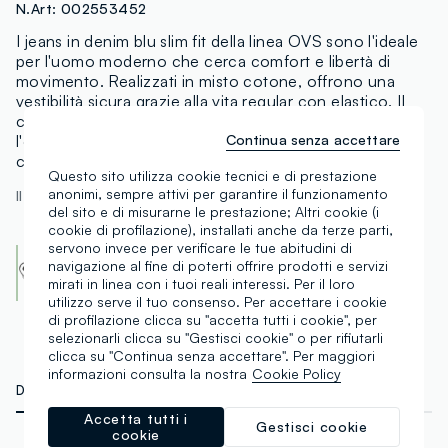
N.Art:
002553452
I jeans in denim blu slim fit della linea OVS sono l'ideale
per l'uomo moderno che cerca comfort e libertà di
movimento. Realizzati in misto cotone, offrono una
vestibilità sicura grazie alla vita regular con elastico. Il
colore denim blu li rende perfetti per la primavera e
Continua senza accettare
l'estate, facilmente abbinabili a vari top e calzature per
creare look casual versatili.
Questo sito utilizza cookie tecnici e di prestazione
anonimi, sempre attivi per garantire il funzionamento
Il modello è alto 188 cm ed indossa una 48
del sito e di misurarne le prestazione; Altri cookie (i
cookie di profilazione), installati anche da terze parti,
servono invece per verificare le tue abitudini di
Cotton Made in Africa
navigazione al fine di poterti offrire prodotti e servizi
An initiative of the Aid by Trade Foundation
mirati in linea con i tuoi reali interessi. Per il loro
Scopri di più
utilizzo serve il tuo consenso. Per accettare i cookie
di profilazione clicca su "accetta tutti i cookie", per
selezionarli clicca su "Gestisci cookie" o per rifiutarli
clicca su "Continua senza accettare". Per maggiori
informazioni consulta la nostra
Cookie Policy
DETTAGLI TECNICI
MATERIALI E FILIERA
Accetta tutti i
Gestisci cookie
cookie
Materiale
Vestibilità