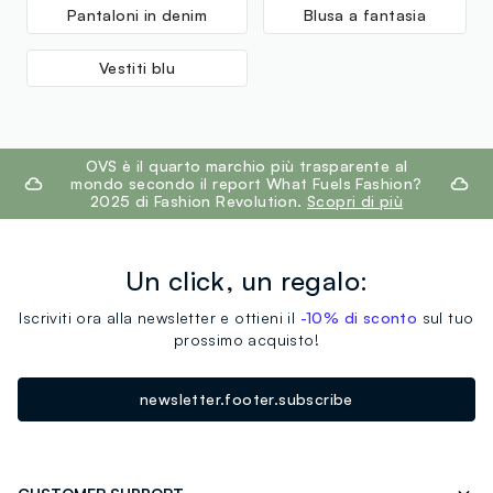
Fornitore di prodotto finito
Pantaloni in denim
Blusa a fantasia
NATURAL INDIGO
Vestiti blu
MADE IN BANGLADESH
footer.ariatitle
OVS è il quarto marchio più trasparente al
mondo secondo il report What Fuels Fashion?
2025 di Fashion Revolution.
Scopri di più
Un click, un regalo:
Iscriviti ora alla newsletter e ottieni il
-10% di sconto
sul tuo
prossimo acquisto!
newsletter.footer.subscribe