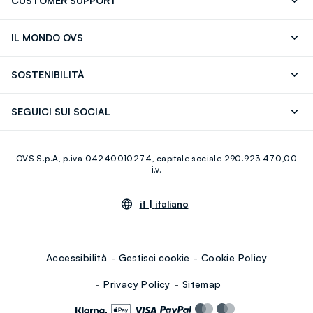
CUSTOMER SUPPORT
Segui il tuo ordine
Contattaci: 0418520342 (lun-ven 9-
IL MONDO OVS
17)
OVS ❤️ friends
Stampa
FAQ
Store locator
SOSTENIBILITÀ
Careers
Franchising
Scopri il nostro percorso
Cotone Italiano
SEGUICI SUI SOCIAL
Giftcard
Eco Valore
Raccolta abiti usati
Facebook
Instagram
RE-UP
OVS S.p.A, p.iva 04240010274, capitale sociale 290.923.470,00
Youtube
Linkedin
i.v.
it |
italiano
Accessibilità
Gestisci cookie
Cookie Policy
Privacy Policy
Sitemap