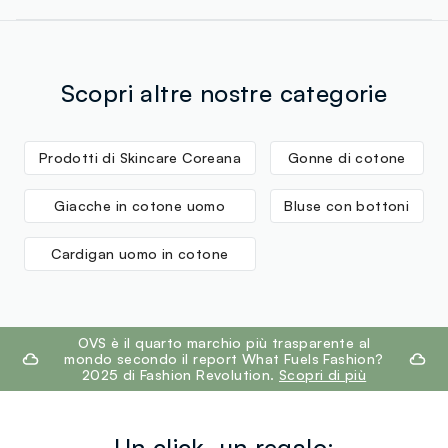
Butylene Glycol, Glycerin, Propanediol, Centella Asiatica
ORIEN TRADE LLC
Spedizione in tutta Italia gratuita per ordini superiori a
Extract, Xanthan Gum, Panthenol, Allantoin, Betaine,
€60. Restituisci gratuitamente i tuoi prodotti sia con il
Ethylhexylglycerin, Xylitylglucoside, Anhydroxylitol,
corriere che in negozio: hai 30 giorni di tempo. Ritira i
Disodium EDTA, Xylitol, Madecassoside, Glucose, Carica
tuoi prodotti in negozio, il servizio è sempre gratuito.
Scopri altre nostre categorie
Papaya (Papaya) Fruit Extract, Pyrus Malus (Apple) Fruit
Extract, Prunus Mume Fruit Extract, Vitis Vinifera
(Grape) Fruit Extract, 3-O-Ethyl Ascorbic Acid,
Prodotti di Skincare Coreana
Gonne di cotone
Caprylic/Capric Triglyceride
Giacche in cotone uomo
Bluse con bottoni
Cardigan uomo in cotone
footer.ariatitle
OVS è il quarto marchio più trasparente al
mondo secondo il report What Fuels Fashion?
2025 di Fashion Revolution.
Scopri di più
Un click, un regalo: