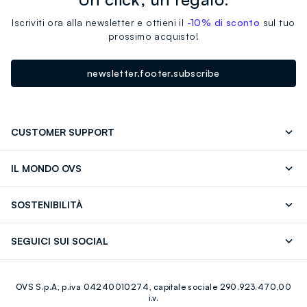
Iscriviti ora alla newsletter e ottieni il
-10% di sconto
sul tuo
prossimo acquisto!
newsletter.footer.subscribe
CUSTOMER SUPPORT
Segui il tuo ordine
Contattaci: 0418520342 (lun-ven 9-
IL MONDO OVS
17)
OVS ❤️ friends
Stampa
FAQ
Store locator
SOSTENIBILITÀ
Careers
Franchising
Scopri il nostro percorso
Cotone Italiano
SEGUICI SUI SOCIAL
Giftcard
Eco Valore
Raccolta abiti usati
Facebook
Instagram
RE-UP
OVS S.p.A, p.iva 04240010274, capitale sociale 290.923.470,00
Youtube
Linkedin
i.v.