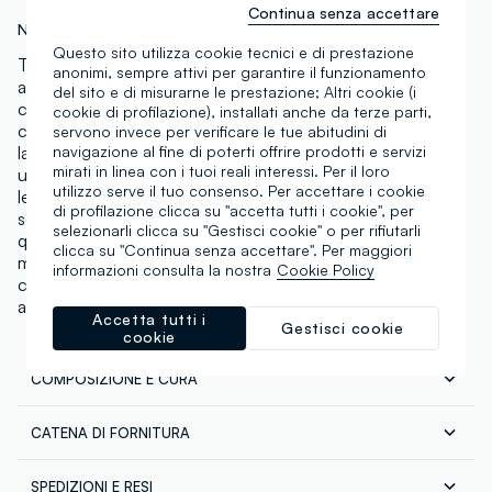
Continua senza accettare
N.Art:
002163254
Questo sito utilizza cookie tecnici e di prestazione
Tonico schiarente contenente il 90% di Centella
anonimi, sempre attivi per garantire il funzionamento
asiatica del Madagascar e l'agente schiarente
del sito e di misurarne le prestazione; Altri cookie (i
concentrato Madecassoside. L'ingrediente brevettato
cookie di profilazione), installati anche da terze parti,
con Madecassoside illumina il tono della pelle e le dona
servono invece per verificare le tue abitudini di
navigazione al fine di poterti offrire prodotti e servizi
la sua naturale luminosità. Madecassoside può essere
mirati in linea con i tuoi reali interessi. Per il loro
usato sia al mattino che alla sera e contiene ingredienti
utilizzo serve il tuo consenso. Per accettare i cookie
lenitivi con livelli di irritazione ridotti per un prodotto
di profilazione clicca su "accetta tutti i cookie", per
schiarente. Il complesso SINGREEN è composto da
selezionarli clicca su "Gestisci cookie" o per rifiutarli
quattro estratti di frutta che esfoliano la pelle
clicca su "Continua senza accettare". Per maggiori
migliorandone la luminosità e la chiarezza. La
informazioni consulta la nostra
Cookie Policy
consistenza umida di tipo acquoso nutre e
ammorbidisce la pelle. Prodotto di skincare coreana.
Accetta tutti i
Gestisci cookie
cookie
COMPOSIZIONE E CURA
CATENA DI FORNITURA
Composizione:
Fornitore di prodotto finito
Water, 1,2-Hexanediol, Niacinamide, Pentylene Glycol,
SPEDIZIONI E RESI