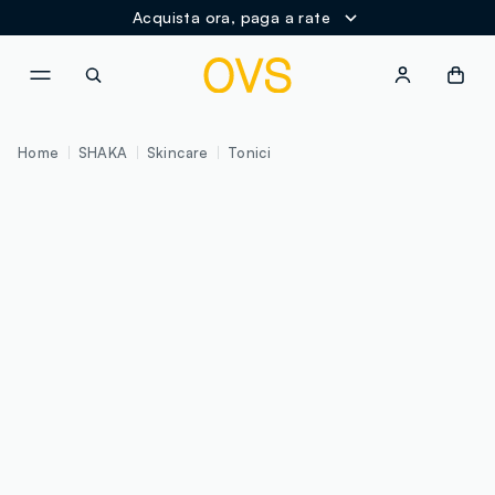
Acquista ora, paga a rate
NAVIGATION.ARIA.GOTOMAINCONTENT
NAVIGATION.ARIA.GOTOFOOT
Home
SHAKA
Skincare
Tonici