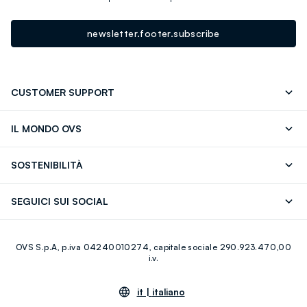
newsletter.footer.subscribe
CUSTOMER SUPPORT
Segui il tuo ordine
Contattaci: 0418520342 (lun-ven 9-
IL MONDO OVS
17)
OVS ❤️ friends
Stampa
FAQ
Store locator
SOSTENIBILITÀ
Careers
Franchising
Scopri il nostro percorso
Cotone Italiano
SEGUICI SUI SOCIAL
Giftcard
Eco Valore
Raccolta abiti usati
Facebook
Instagram
RE-UP
OVS S.p.A, p.iva 04240010274, capitale sociale 290.923.470,00
Youtube
Linkedin
i.v.
it |
italiano