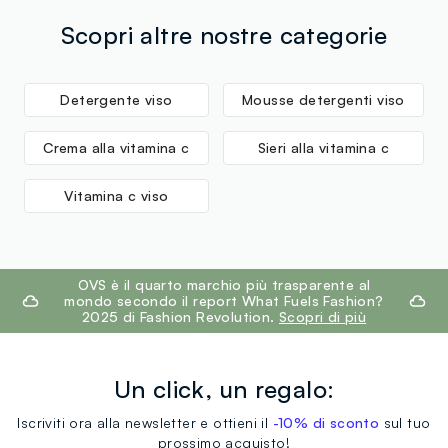
corriere che in negozio: hai 30 giorni di tempo. Ritira i
Ficus-Indica Flower Extract, Glycyrrhiza Glabra Root
tuoi prodotti in negozio, il servizio è sempre gratuito.
Scopri altre nostre categorie
Extract, Citrus Aurantium Bergamia Fruit Extract*, Citrus
Limon Fruit Extract*, Urea, Allantoin, Panthenol, Lactic
Acid, Parfum, Propylene Glycol, Citric Acid, Sodium
Detergente viso
Mousse detergenti viso
Benzoate, Potassium Sorbate, Phenoxyethanol,
Ethylhexylglycerin, Tetrasodium Glutamate Diacetate.
Crema alla vitamina c
Sieri alla vitamina c
*da agricoltura biologica
Vitamina c viso
footer.ariatitle
OVS è il quarto marchio più trasparente al
mondo secondo il report What Fuels Fashion?
2025 di Fashion Revolution.
Scopri di più
Un click, un regalo:
Iscriviti ora alla newsletter e ottieni il
-10% di sconto
sul tuo
prossimo acquisto!