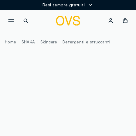
Resi sempre gratuiti
NAVIGATION.ARIA.GOTOMAINCONTENT
NAVIGATION.ARIA.GOTOFOOT
Home
SHAKA
Skincare
Detergenti e struccanti