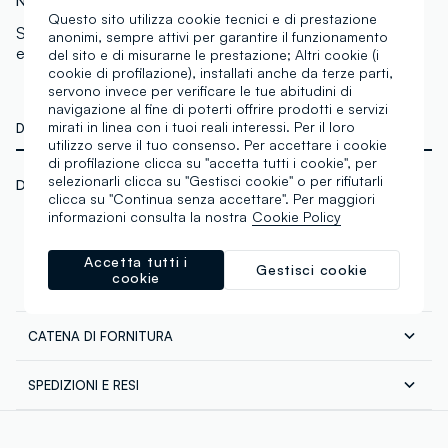
N.Art:
002114002
Questo sito utilizza cookie tecnici e di prestazione
Skin&clean mousse detergente con vitamina C per un
anonimi, sempre attivi per garantire il funzionamento
effetto illuminante.
del sito e di misurarne le prestazione; Altri cookie (i
cookie di profilazione), installati anche da terze parti,
servono invece per verificare le tue abitudini di
navigazione al fine di poterti offrire prodotti e servizi
mirati in linea con i tuoi reali interessi. Per il loro
DETTAGLI TECNICI
utilizzo serve il tuo consenso. Per accettare i cookie
di profilazione clicca su "accetta tutti i cookie", per
selezionarli clicca su "Gestisci cookie" o per rifiutarli
Dermatologicamente testato
clicca su "Continua senza accettare". Per maggiori
informazioni consulta la nostra
Cookie Policy
Accetta tutti i
Gestisci cookie
cookie
COMPOSIZIONE E CURA
CATENA DI FORNITURA
Composizione:
Fornitore di prodotto finito
Ingredients: Aqua, Cocamidopropyl Betaine, Disodium
SPEDIZIONI E RESI
Cocoamphodiacetate, Glycerin, Sodium Lauroyl
LA DUELLEPI S.R.L.
Spedizione in tutta Italia gratuita per ordini superiori a
Sarcosinate, Cocoyl Proline, 3-O-Ethyl Ascorbic Acid,
€60. Restituisci gratuitamente i tuoi prodotti sia con il
Pancratium Maritimum Extract, Niacinamide, Opuntia