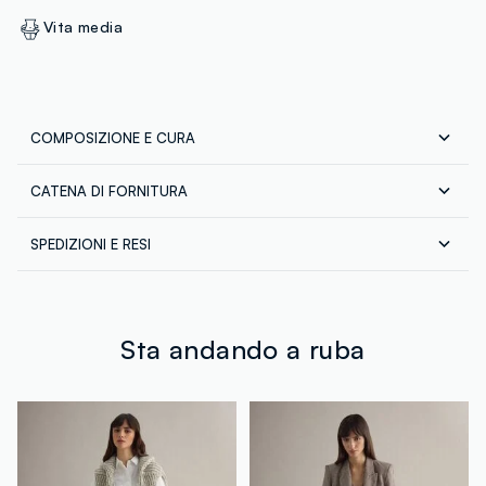
Vita media
COMPOSIZIONE E CURA
CATENA DI FORNITURA
Composizione:
100% COTONE
Fornitore di prodotto finito
SPEDIZIONI E RESI
NISSIE (INDIA) AGENCIES
Spedizione in tutta Italia gratuita per ordini superiori a
MADE IN INDIA
Temperatura massima 30°C - Procedura molto delicata
€60. Restituisci gratuitamente i tuoi prodotti sia con il
corriere che in negozio: hai 30 giorni di tempo. Ritira i
tuoi prodotti in negozio, il servizio è sempre gratuito.
Sta andando a ruba