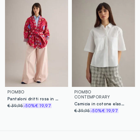
PIOMBO
PIOMBO
CONTEMPORARY
Pantaloni dritti rosa in twill e cotone elasticizzato
Camicia in cotone elasticizzato bianca oversize fit con taschine
€ 39,95
-50%
€ 19,97
€ 39,95
-50%
€ 19,97