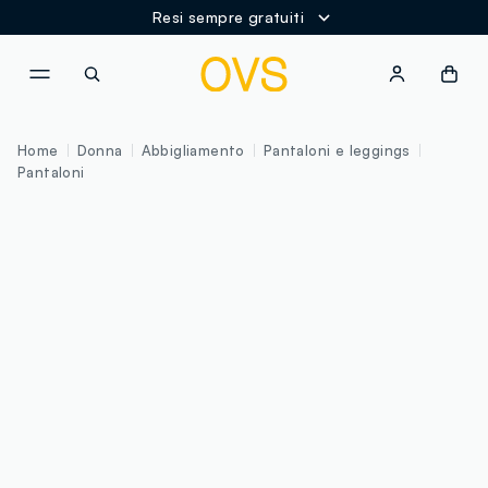
Resi sempre gratuiti
NAVIGATION.ARIA.GOTOMAINCONTENT
NAVIGATION.ARIA.GOTOFOOT
Home
Donna
Abbigliamento
Pantaloni e leggings
Pantaloni