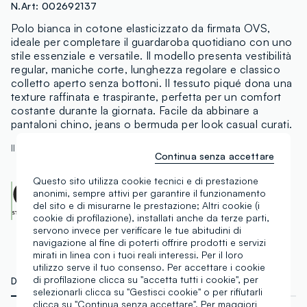
N.Art:
002692137
Polo bianca in cotone elasticizzato da firmata OVS,
ideale per completare il guardaroba quotidiano con uno
stile essenziale e versatile. Il modello presenta vestibilità
regular, maniche corte, lunghezza regolare e classico
colletto aperto senza bottoni. Il tessuto piqué dona una
texture raffinata e traspirante, perfetta per un comfort
costante durante la giornata. Facile da abbinare a
pantaloni chino, jeans o bermuda per look casual curati.
Il modello è alto 186 cm ed indossa una L
Continua senza accettare
Questo sito utilizza cookie tecnici e di prestazione
OEKO-TEX class I
anonimi, sempre attivi per garantire il funzionamento
CENTROCOT:
0906991.O
del sito e di misurarne le prestazione; Altri cookie (i
Scopri di più
cookie di profilazione), installati anche da terze parti,
servono invece per verificare le tue abitudini di
navigazione al fine di poterti offrire prodotti e servizi
mirati in linea con i tuoi reali interessi. Per il loro
utilizzo serve il tuo consenso. Per accettare i cookie
di profilazione clicca su "accetta tutti i cookie", per
DETTAGLI TECNICI
MATERIALI E FILIERA
selezionarli clicca su "Gestisci cookie" o per rifiutarli
clicca su "Continua senza accettare". Per maggiori