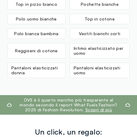
Fornitore di prodotto finito
Top in pizzo bianco
Pochette bianche
ALIB COMPOSITE LIMITED
Polo uomo bianche
Top in cotone
MADE IN BANGLADESH
Polo bianca bambina
Vestiti bianchi corti
Intimo elasticizzato per
Reggiseni di cotone
uomo
Pantaloni elasticizzati
Pantaloni elasticizzati
donna
uomo
footer.ariatitle
OVS è il quarto marchio più trasparente al
mondo secondo il report What Fuels Fashion?
2025 di Fashion Revolution.
Scopri di più
Un click, un regalo: