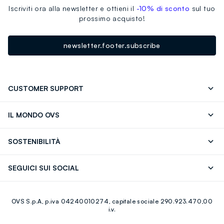
Iscriviti ora alla newsletter e ottieni il
-10% di sconto
sul tuo
prossimo acquisto!
newsletter.footer.subscribe
CUSTOMER SUPPORT
Segui il tuo ordine
Contattaci: 0418520342 (lun-ven 9-
IL MONDO OVS
17)
OVS ❤️ friends
Stampa
FAQ
Store locator
SOSTENIBILITÀ
Careers
Franchising
Scopri il nostro percorso
Cotone Italiano
SEGUICI SUI SOCIAL
Giftcard
Eco Valore
Raccolta abiti usati
Facebook
Instagram
RE-UP
OVS S.p.A, p.iva 04240010274, capitale sociale 290.923.470,00
Youtube
Linkedin
i.v.