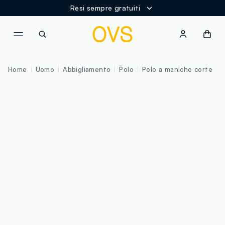
Resi sempre gratuiti
NAVIGATION.ARIA.GOTOMAINCONTENT
NAVIGATION.ARIA.GOTOFOOT
Home
Uomo
Abbigliamento
Polo
Polo a maniche corte