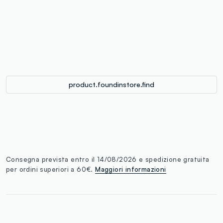
label.color
:
single.size
button.addtobag
product.foundinstore.find
Consegna prevista entro il 14/08/2026 e spedizione gratuita
per ordini superiori a 60€.
Maggiori informazioni