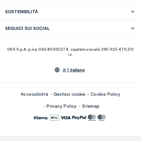
OVS ❤️ friends
Stampa
FAQ
Store locator
SOSTENIBILITÀ
Careers
Franchising
Scopri il nostro percorso
Cotone Italiano
SEGUICI SUI SOCIAL
Giftcard
Eco Valore
Raccolta abiti usati
Facebook
Instagram
RE-UP
OVS S.p.A, p.iva 04240010274, capitale sociale 290.923.470,00
Youtube
Linkedin
i.v.
it |
italiano
Accessibilità
Gestisci cookie
Cookie Policy
Privacy Policy
Sitemap