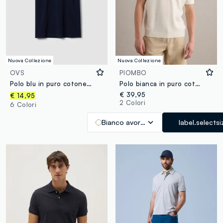
Nuova Collezione
Nuova Collezione
OVS
PIOMBO
Polo blu in puro cotone piquet con colletto classico regular fit
Polo bianca in puro cotone con taschino regular fit
€ 39,95
€ 14,95
2 Colori
6 Colori
Bianco avorio
label.selectsi