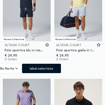
Nuova Collezione
Nuova Collezione
ALTAVIA COURT
ALTAVIA COURT
Polo sportiva blu in tessuto tecnico ALTAVIA COURT
Polo sportiva gialla in tessuto elasticizzato ALTAVIA COURT
€ 24,95
€ 24,95
2 Colori
2 Colori
Blu Notte
label.selectsize