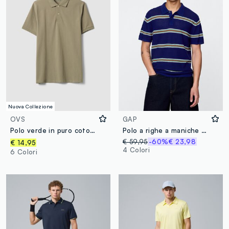
Nuova Collezione
OVS
GAP
Polo verde in puro cotone piquet con colletto classico regular fit
Polo a righe a maniche corte in crochet
€ 59,95
-60%
€ 23,98
€ 14,95
4 Colori
6 Colori