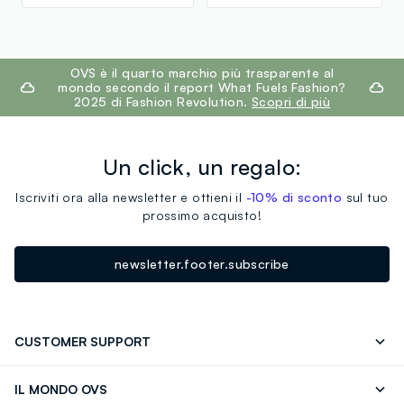
footer.ariatitle
OVS è il quarto marchio più trasparente al
mondo secondo il report What Fuels Fashion?
2025 di Fashion Revolution.
Scopri di più
Un click, un regalo:
Iscriviti ora alla newsletter e ottieni il
-10% di sconto
sul tuo
prossimo acquisto!
newsletter.footer.subscribe
CUSTOMER SUPPORT
Segui il tuo ordine
Contattaci: 0418520342 (lun-ven 9-
IL MONDO OVS
17)