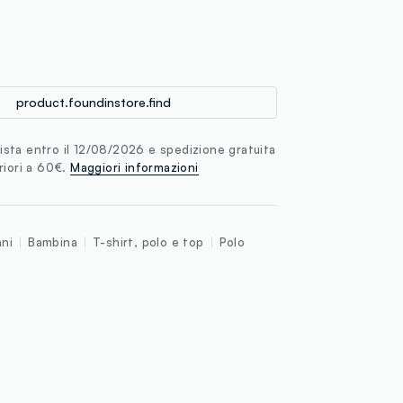
loyalty.guest.discoverpagelink
product.foundinstore.find
sta entro il 12/08/2026 e spedizione gratuita
riori a 60€.
Maggiori informazioni
nni
Bambina
T-shirt, polo e top
Polo