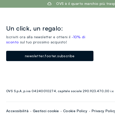
footer.ariatitle
OVS è il quarto marchio più tra
Un click, un regalo:
Iscriviti ora alla newsletter e ottieni il
-10% di
sconto
sul tuo prossimo acquisto!
newsletter.footer.subscribe
OVS S.p.A, p.iva 04240010274, capitale sociale 290.923.470,00 i.v.
Accessibilità
Gestisci cookie
Cookie Policy
Privacy Polic