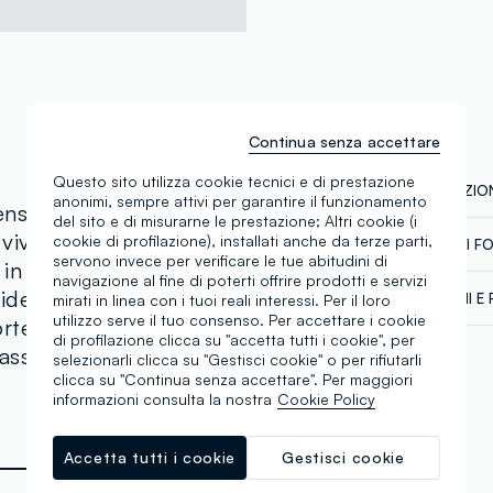
Continua senza accettare
Questo sito utilizza cookie tecnici e di prestazione
COMPOSIZION
anonimi, sempre attivi per garantire il funzionamento
nsata per le piccole tra
del sito e di misurarne le prestazione; Altri cookie (i
vivace grazie alle righe
cookie di profilazione), installati anche da terze parti,
CATENA DI F
Composizion
servono invece per verificare le tue abitudini di
a in puro cotone,
Fornitore di 
navigazione al fine di poterti offrire prodotti e servizi
deali per la stagione
SPEDIZIONI E 
mirati in linea con i tuoi reali interessi. Per il loro
PAAPPAI EX
utilizzo serve il tuo consenso. Per accettare i cookie
te e colletto classico,
Spedizione in
di profilazione clicca su "accetta tutti i cookie", per
MADE IN IND
Temperatura
assicura libertà di
€60. Restitui
selezionarli clicca su "Gestisci cookie" o per rifiutarli
corriere che 
clicca su "Continua senza accettare". Per maggiori
tuoi prodotti
informazioni consulta la nostra
Cookie Policy
Accetta tutti i cookie
Gestisci cookie