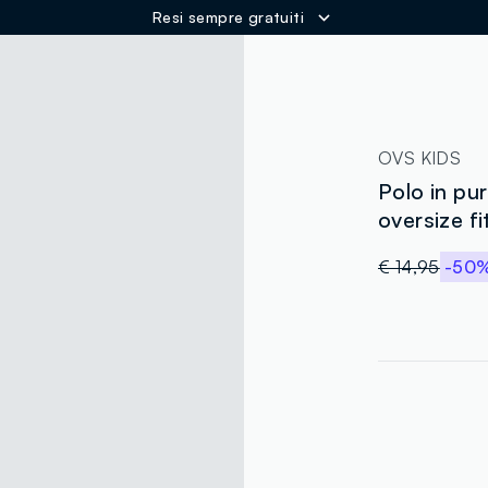
Resi sempre gratuiti
ER
OVS KIDS
Polo in pu
oversize f
€ 14,95
-50
label.color
:
single.size