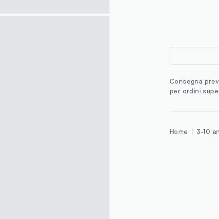
Consegna previ
per ordini supe
Home
3-10 a