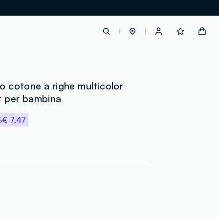
label.account.login
ro cotone a righe multicolor
it per bambina
button.loginandregister
%
€ 7,47
button.order.tracking
loyalty.euro.points
loyalty.guest.message