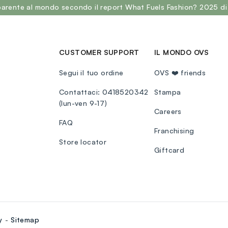
sparente al mondo secondo il report What Fuels Fashion? 2025 di
CUSTOMER SUPPORT
IL MONDO OVS
Segui il tuo ordine
OVS ❤️ friends
Contattaci: 0418520342
Stampa
(lun-ven 9-17)
Careers
FAQ
Franchising
Store locator
Giftcard
y
Sitemap