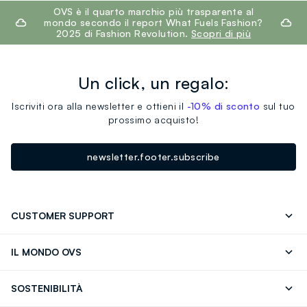
footer.ariatitle
OVS è il quarto marchio più trasparente al
mondo secondo il report What Fuels Fashion?
2025 di Fashion Revolution.
Scopri di più
Un click, un regalo:
Iscriviti ora alla newsletter e ottieni il
-10% di sconto
sul tuo
prossimo acquisto!
newsletter.footer.subscribe
CUSTOMER SUPPORT
Segui il tuo ordine
Contattaci: 0418520342 (lun-ven 9-
IL MONDO OVS
17)
OVS ❤️ friends
Stampa
FAQ
Store locator
SOSTENIBILITÀ
Careers
Franchising