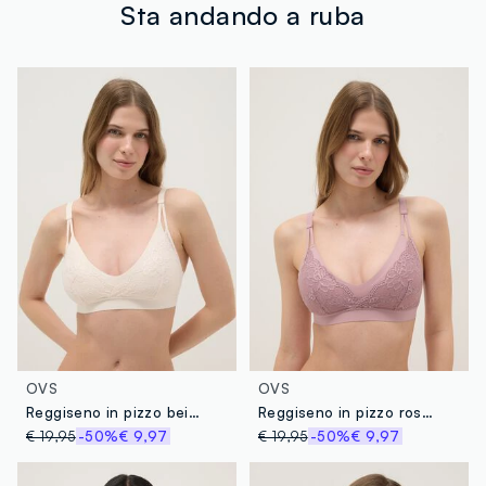
tuoi prodotti in negozio, il servizio è sempre gratuito.
Sta andando a ruba
Temperatura massima 40°C - Procedura delicata
Clicca qui per vedere i dettagli
Fornitore di prodotto finito
GLOBAL BEST INDUSTRIAL (UNDERW
MADE IN CHINA
OVS
OVS
Reggiseno in pizzo beige con imbottitura removibile
Reggiseno in pizzo rosa con imbottitura removibile
€ 19,95
-50%
€ 9,97
€ 19,95
-50%
€ 9,97