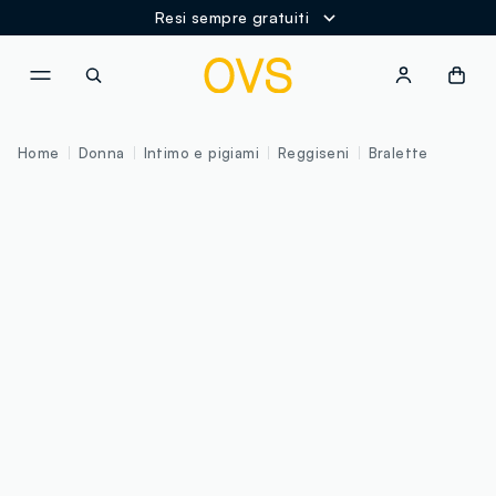
Resi sempre gratuiti
NAVIGATION.ARIA.GOTOMAINCONTENT
NAVIGATION.ARIA.GOTOFOOT
Home
Donna
Intimo e pigiami
Reggiseni
Bralette