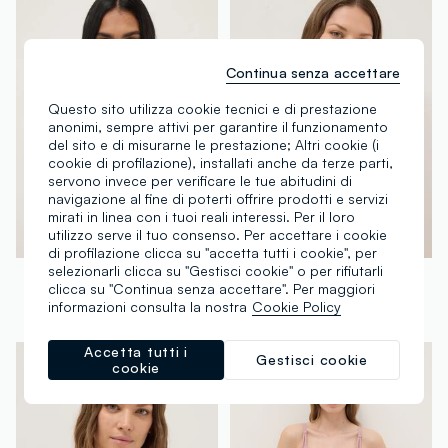
Continua senza accettare
Questo sito utilizza cookie tecnici e di prestazione
anonimi, sempre attivi per garantire il funzionamento
del sito e di misurarne le prestazione; Altri cookie (i
cookie di profilazione), installati anche da terze parti,
servono invece per verificare le tue abitudini di
navigazione al fine di poterti offrire prodotti e servizi
mirati in linea con i tuoi reali interessi. Per il loro
utilizzo serve il tuo consenso. Per accettare i cookie
di profilazione clicca su "accetta tutti i cookie", per
selezionarli clicca su "Gestisci cookie" o per rifiutarli
OVS
OVS
clicca su "Continua senza accettare". Per maggiori
Reggiseno azzurro con texture floreale in pizzo
Reggiseno in pizzo rosa con imbottitura removibile
informazioni consulta la nostra
Cookie Policy
€ 19,95
-50%
€ 9,97
€ 19,95
-50%
€ 9,97
Accetta tutti i
Gestisci cookie
cookie