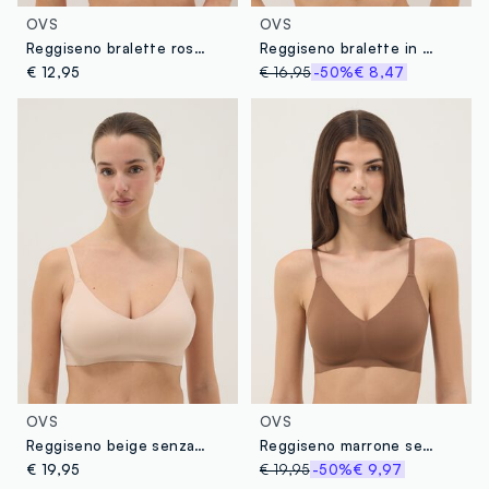
OVS
OVS
Reggiseno bralette rosa con imbottitura removibile
Reggiseno bralette in microfibra viola elasticizzato
€ 12,95
€ 16,95
-50%
€ 8,47
OVS
OVS
Reggiseno beige senza cuciture con imbottitura removibile
Reggiseno marrone senza cuciture con imbottitura removibile
€ 19,95
€ 19,95
-50%
€ 9,97