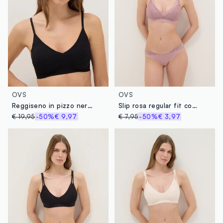
OVS
OVS
Reggiseno in pizzo nero con imbottitura removibile
Slip rosa regular fit con inserti in pizzo
€ 19,95
-50%
€ 9,97
€ 7,95
-50%
€ 3,97