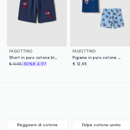
FAGOTTINO
FAGOTTINO
Short in puro cotone blu da bimbo regular fit con Spiderman
Pigiama in puro cotone multicolor da neonato regular fit con Spider-Man
€ 9,95
-50%
€ 4,97
€ 12,95
Reggiseni di cotone
Felpe cotone uomo