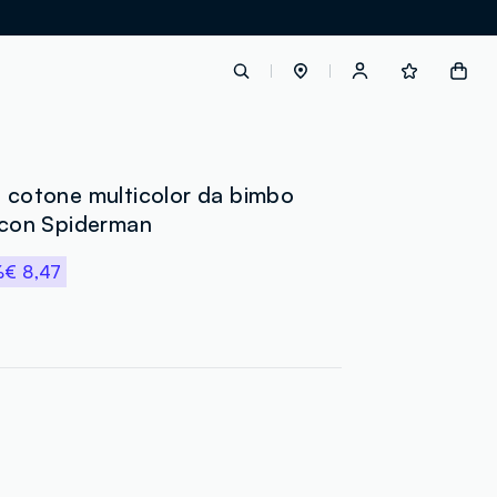
label.account.login
o cotone multicolor da bimbo
t con Spiderman
button.loginandregister
%
€ 8,47
button.order.tracking
loyalty.euro.points
loyalty.guest.message