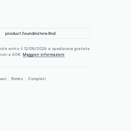
loyalty.guest.discoverpagelink
product.foundinstore.find
sta entro il 12/08/2026 e spedizione gratuita
riori a 60€.
Maggiori informazioni
esi
Bimbo
Completi