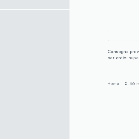
Consegna previ
per ordini supe
Home
0-36 m