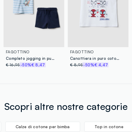
FAGOTTINO
FAGOTTINO
Completo jogging in puro cotone multicolor per bimbi di Tom e Jerry
Canottiera in puro cotone bianco da bimbo con stampe Spiderman
€ 16,95
-50%
€ 8,47
€ 8,95
-50%
€ 4,47
Scopri altre nostre categorie
Calze di cotone per bimba
Top in cotone