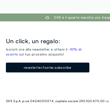
footer.ariatitle
OVS è il quarto marchio più tra
Un click, un regalo:
Iscriviti ora alla newsletter e ottieni il
-10% di
sconto
sul tuo prossimo acquisto!
newsletter.footer.subscribe
OVS S.p.A, p.iva 04240010274, capitale sociale 290.923.470,00 i.v.