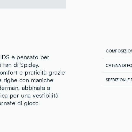
COMPOSIZION
 KIDS è pensato per
i fan di Spidey.
CATENA DI F
Composizion
omfort e praticità grazie
Fornitore di 
TOP: 100%
t a righe con maniche
SPEDIZIONI E 
S.K.L. EXPO
derman, abbinata a
Spedizione in
MADE IN IND
tica per una vestibilità
€60. Restitui
corriere che 
Temperatura
ornate di gioco
tuoi prodotti