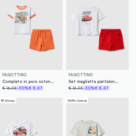
FAGOTTINO
FAGOTTINO
Completo in puro cotone multicolor regular fit per bimbi di Tom e Jerry
Set maglietta pantaloncino in puro cotone multicolor da bimbo regular fit
€ 16,95
-50%
€ 8,47
€ 16,95
-50%
€ 8,47
© Disney
100% Cotone