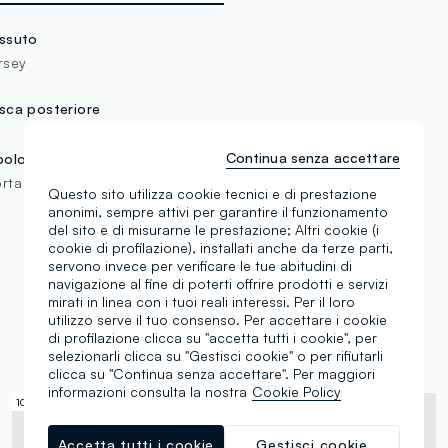
ssuto
rsey
sca posteriore
Continua senza accettare
pologia manica
rta
Questo sito utilizza cookie tecnici e di prestazione
anonimi, sempre attivi per garantire il funzionamento
del sito e di misurarne le prestazione; Altri cookie (i
cookie di profilazione), installati anche da terze parti,
servono invece per verificare le tue abitudini di
navigazione al fine di poterti offrire prodotti e servizi
mirati in linea con i tuoi reali interessi. Per il loro
utilizzo serve il tuo consenso. Per accettare i cookie
Sta andando a ruba
di profilazione clicca su "accetta tutti i cookie", per
selezionarli clicca su "Gestisci cookie" o per rifiutarli
clicca su "Continua senza accettare". Per maggiori
informazioni consulta la nostra
Cookie Policy
100% Cotone
© Disney
Accetta tutti i cookie
Gestisci cookie