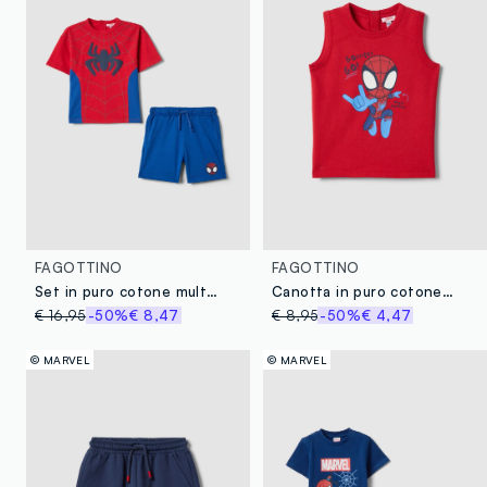
FAGOTTINO
FAGOTTINO
Set in puro cotone multicolor da bimbo con stampe Spiderman
Canotta in puro cotone rosso da bimbo regular fit con Spiderman
€ 16,95
-50%
€ 8,47
€ 8,95
-50%
€ 4,47
© MARVEL
© MARVEL