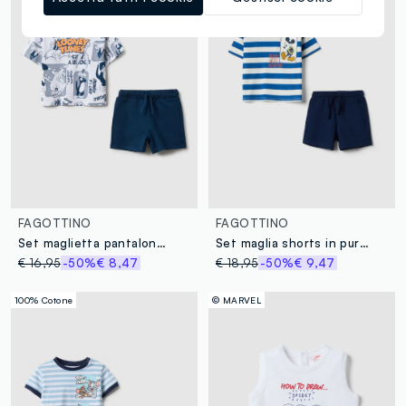
FAGOTTINO
FAGOTTINO
Set maglietta pantaloncino in puro cotone multicolor da bimbo regular fit
Set maglia shorts in puro cotone multicolor da bimbo con Topolino
€ 16,95
-50%
€ 8,47
€ 18,95
-50%
€ 9,47
100% Cotone
© MARVEL