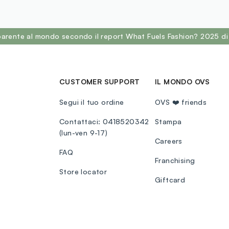
sparente al mondo secondo il report What Fuels Fashion? 2025 di
CUSTOMER SUPPORT
IL MONDO OVS
Segui il tuo ordine
OVS ❤️ friends
Contattaci: 0418520342
Stampa
(lun-ven 9-17)
Careers
FAQ
Franchising
Store locator
Giftcard