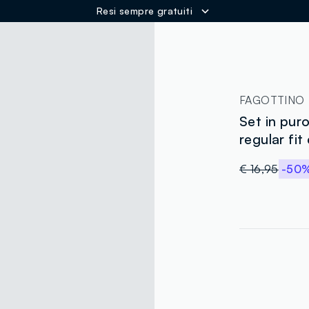
Resi sempre gratuiti
ER
FAGOTTINO
Set in pur
regular fi
€ 16,95
-50
label.color
:
single.size