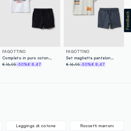
FAGOTTINO
FAGOTTINO
Completo in puro cotone bianco oversize fit per bimbi di Cars
Set maglietta pantaloncino in puro cotone multicolor da bimbo regular fit
€ 16,95
-50%
€ 8,47
€ 16,95
-50%
€ 8,47
Leggings di cotone
Rossetti marroni