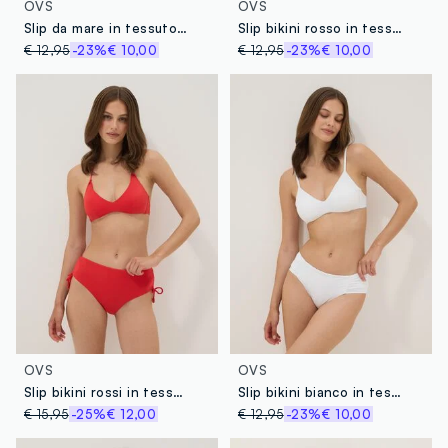
OVS
OVS
Slip da mare in tessuto elasticizzato blu con vita alta
Slip bikini rosso in tessuto elasticizzato con dettagli arricciati regular fit
€ 12,95
-23%
€ 10,00
€ 12,95
-23%
€ 10,00
OVS
OVS
Slip bikini rossi in tessuto elasticizzato con laccetti laterali
Slip bikini bianco in tessuto elasticizzato con dettagli arricciati regular fit
€ 15,95
-25%
€ 12,00
€ 12,95
-23%
€ 10,00