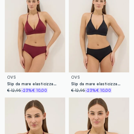
QIDONG MEIHUANG GARMENTS CO.,L
MADE IN CHINA
OVS
OVS
Slip da mare elasticizzato rosso con dettagli arricciati
Slip da mare elasticizzato nero con dettagli arricciati
€ 12,95
-23%
€ 10,00
€ 12,95
-23%
€ 10,00