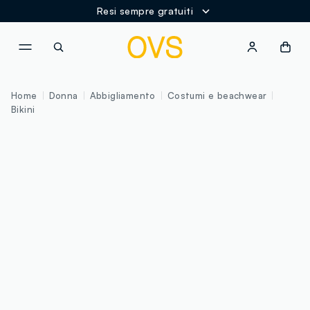
Resi sempre gratuiti
NAVIGATION.ARIA.GOTOMAINCONTENT
NAVIGATION.ARIA.GOTOFOOT
Home
Donna
Abbigliamento
Costumi e beachwear
Bikini