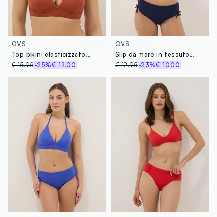
OVS
OVS
Top bikini elasticizzato arancione con imbottitura removibile
Slip da mare in tessuto elasticizzato blu con vita alta
€ 15,95
-25%
€ 12,00
€ 12,95
-23%
€ 10,00