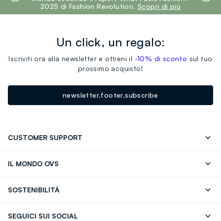
2025 di Fashion Revolution.
Scopri di più
Un click, un regalo:
Iscriviti ora alla newsletter e ottieni il
-10% di sconto
sul tuo
prossimo acquisto!
newsletter.footer.subscribe
CUSTOMER SUPPORT
Segui il tuo ordine
Contattaci: 0418520342 (lun-ven 9-
IL MONDO OVS
17)
OVS ❤️ friends
Stampa
FAQ
Store locator
SOSTENIBILITÀ
Careers
Franchising
Scopri il nostro percorso
Cotone Italiano
SEGUICI SUI SOCIAL
Giftcard