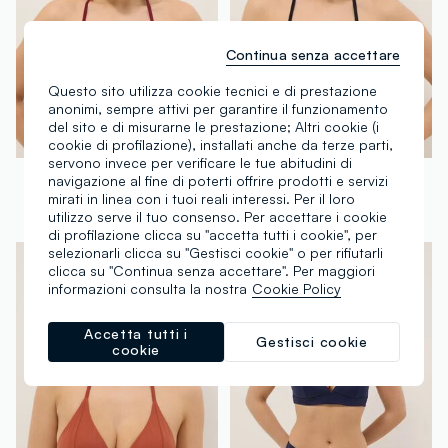
Continua senza accettare
Questo sito utilizza cookie tecnici e di prestazione
anonimi, sempre attivi per garantire il funzionamento
del sito e di misurarne le prestazione; Altri cookie (i
cookie di profilazione), installati anche da terze parti,
servono invece per verificare le tue abitudini di
OVS
OVS
navigazione al fine di poterti offrire prodotti e servizi
Top bikini elasticizzato rosso con imbottitura removibile
Top bikini elasticizzato nero con imbottitura removibile
mirati in linea con i tuoi reali interessi. Per il loro
utilizzo serve il tuo consenso. Per accettare i cookie
€ 15,95
-25%
€ 12,00
€ 15,95
-25%
€ 12,00
di profilazione clicca su "accetta tutti i cookie", per
selezionarli clicca su "Gestisci cookie" o per rifiutarli
clicca su "Continua senza accettare". Per maggiori
informazioni consulta la nostra
Cookie Policy
Accetta tutti i
Gestisci cookie
cookie