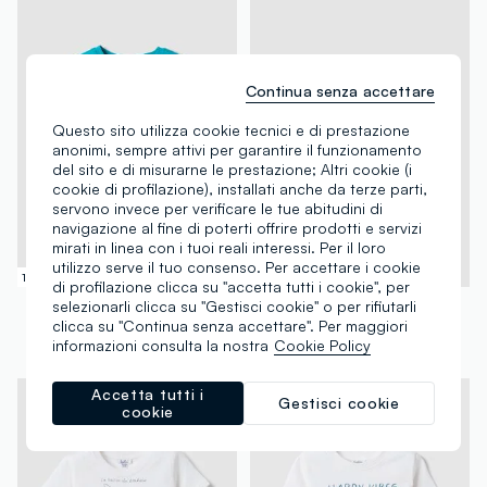
Continua senza accettare
Questo sito utilizza cookie tecnici e di prestazione
anonimi, sempre attivi per garantire il funzionamento
del sito e di misurarne le prestazione; Altri cookie (i
cookie di profilazione), installati anche da terze parti,
servono invece per verificare le tue abitudini di
navigazione al fine di poterti offrire prodotti e servizi
mirati in linea con i tuoi reali interessi. Per il loro
utilizzo serve il tuo consenso. Per accettare i cookie
100% Cotone
100% Cotone
di profilazione clicca su "accetta tutti i cookie", per
FAGOTTINO
FAGOTTINO
selezionarli clicca su "Gestisci cookie" o per rifiutarli
clicca su "Continua senza accettare". Per maggiori
T-shirt azzurra in puro cotone organico con stampa regular fit per bimbo
Shorts azzurri in puro cotone da bimbo con vita elasticizzata
informazioni consulta la nostra
Cookie Policy
€ 3,95
-50%
€ 1,97
€ 4,95
-50%
€ 2,47
Accetta tutti i
Gestisci cookie
cookie