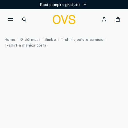
Resi sempre gratuiti
NAVIGATION.ARIA.GOTOMAINCONTENT
NAVIGATION.ARIA.GOTOFOOT
Home
0-36 mesi
Bimbo
T-shirt, polo e camicie
T-shirt a manica corta