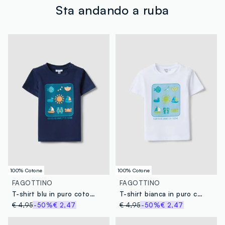
tuoi prodotti in negozio, il servizio è sempre gratuito.
Sta andando a ruba
100% Cotone
100% Cotone
FAGOTTINO
FAGOTTINO
T-shirt blu in puro cotone da bimbo regular fit con stampa marina
T-shirt bianca in puro cotone da bimbo regular fit con stampa marina
€ 4,95
-50%
€ 2,47
€ 4,95
-50%
€ 2,47