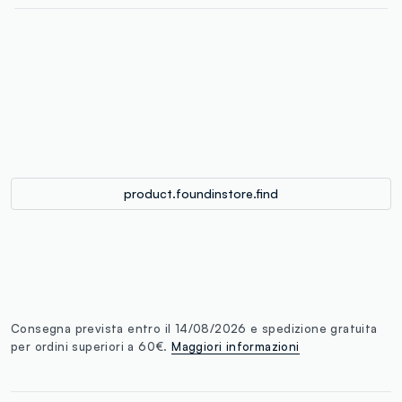
label.color
:
single.size
button.addtobag
product.foundinstore.find
Consegna prevista entro il 14/08/2026 e spedizione gratuita
per ordini superiori a 60€.
Maggiori informazioni