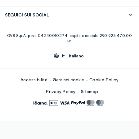
Careers
Franchising
Scopri il nostro percorso
Cotone Italiano
SEGUICI SUI SOCIAL
Giftcard
Eco Valore
Raccolta abiti usati
Facebook
Instagram
RE-UP
OVS S.p.A, p.iva 04240010274, capitale sociale 290.923.470,00
Youtube
Linkedin
i.v.
it |
italiano
Accessibilità
Gestisci cookie
Cookie Policy
Privacy Policy
Sitemap