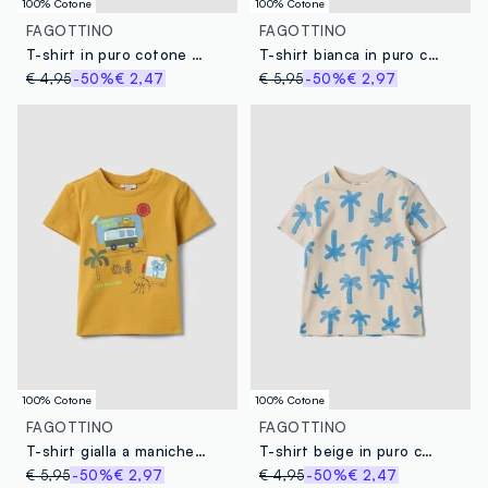
100% Cotone
100% Cotone
FAGOTTINO
FAGOTTINO
T-shirt in puro cotone beige da bimbo regular fit con stampa cane
T-shirt bianca in puro cotone da bimbo regular fit con stampe
€ 4,95
-50%
€ 2,47
€ 5,95
-50%
€ 2,97
100% Cotone
100% Cotone
FAGOTTINO
FAGOTTINO
T-shirt gialla a maniche corte in puro cotone
T-shirt beige in puro cotone organico da bimbo con stampa palme
€ 5,95
-50%
€ 2,97
€ 4,95
-50%
€ 2,47