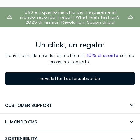
footer.ariatitle
OVS è il quarto marchio più trasparente al
mondo secondo il report What Fuels Fashion?
2025 di Fashion Revolution.
Scopri di più
Un click, un regalo:
Iscriviti ora alla newsletter e ottieni il
-10% di sconto
sul tuo
prossimo acquisto!
newsletter.footer.subscribe
CUSTOMER SUPPORT
Segui il tuo ordine
Contattaci: 0418520342 (lun-ven 9-
IL MONDO OVS
17)
OVS ❤️ friends
Stampa
FAQ
Store locator
SOSTENIBILITÀ