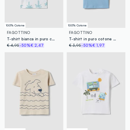
100% Cotone
100% Cotone
FAGOTTINO
FAGOTTINO
T-shirt bianca in puro cotone organico da bimbo con stampa palme
T-shirt in puro cotone azzurra da bimbo regular fit con stampa
€ 4,95
-50%
€ 2,47
€ 3,95
-50%
€ 1,97