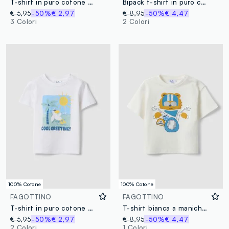
T-shirt in puro cotone bianca da bimbo regular fit con stampa rider
Bipack t-shirt in puro cotone multicolor da bimbo regular fit
€ 5,95
-50%
€ 2,97
€ 8,95
-50%
€ 4,47
3 Colori
2 Colori
100% Cotone
100% Cotone
FAGOTTINO
FAGOTTINO
T-shirt in puro cotone bianca per bimbo con stampa
T-shirt bianca a maniche corte in puro cotone
€ 5,95
-50%
€ 2,97
€ 8,95
-50%
€ 4,47
2 Colori
1 Colori