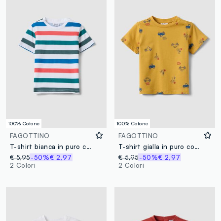
100% Cotone
100% Cotone
FAGOTTINO
FAGOTTINO
T-shirt bianca in puro cotone a righe regular fit per bimbo
T-shirt gialla in puro cotone organico da bimbo con stampa macchinine
€ 5,95
-50%
€ 2,97
€ 5,95
-50%
€ 2,97
2 Colori
2 Colori