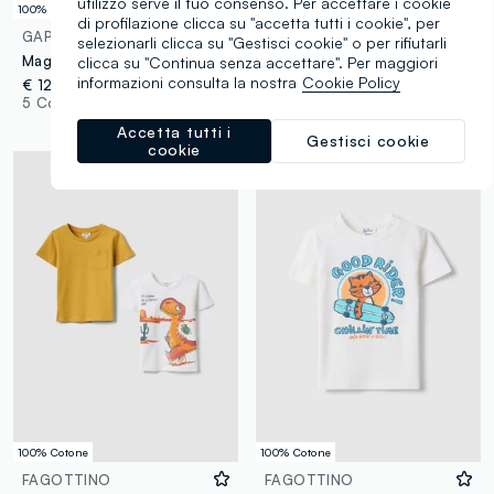
utilizzo serve il tuo consenso. Per accettare i cookie
100% Cotone
100% Cotone
di profilazione clicca su "accetta tutti i cookie", per
GAP KIDS
FAGOTTINO
selezionarli clicca su "Gestisci cookie" o per rifiutarli
Maglietta a maniche lunghe con logo GAP
T-shirt in puro cotone bianca da bimbo regular fit con stampa skater
clicca su "Continua senza accettare". Per maggiori
informazioni consulta la nostra
Cookie Policy
€ 12,95
€ 5,95
-50%
€ 2,97
5 Colori
3 Colori
Accetta tutti i
Gestisci cookie
cookie
100% Cotone
100% Cotone
FAGOTTINO
FAGOTTINO