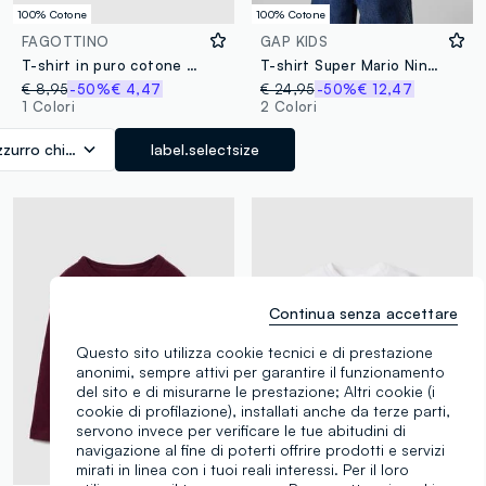
100% Cotone
100% Cotone
FAGOTTINO
GAP KIDS
T-shirt in puro cotone azzurra da bimbo oversize fit con stampa
T-shirt Super Mario Nintendo a maniche corte in puro cotone
€ 8,95
-50%
€ 4,47
€ 24,95
-50%
€ 12,47
1 Colori
2 Colori
zzurro chiaro
label.selectsize
Continua senza accettare
Questo sito utilizza cookie tecnici e di prestazione
anonimi, sempre attivi per garantire il funzionamento
del sito e di misurarne le prestazione; Altri cookie (i
cookie di profilazione), installati anche da terze parti,
servono invece per verificare le tue abitudini di
navigazione al fine di poterti offrire prodotti e servizi
mirati in linea con i tuoi reali interessi. Per il loro