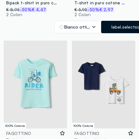
Bipack t-shirt in puro cotone multicolor da bimbo regular fit
T-shirt in puro cotone bianca da bimbo regular fit con tigre rider
€ 8,95
-50%
€ 4,47
€ 5,95
-50%
€ 2,97
2 Colori
2 Colori
Bianco ottico
label.selectsi
100% Cotone
100% Cotone
FAGOTTINO
FAGOTTINO