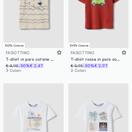
100% Cotone
100% Cotone
FAGOTTINO
FAGOTTINO
T-shirt in puro cotone beige da bimbo regular fit con stampa cane
T-shirt rossa in puro cotone organico con stampa regular fit per bimbo
€ 4,95
-50%
€ 2,47
€ 5,95
-50%
€ 2,97
3 Colori
2 Colori