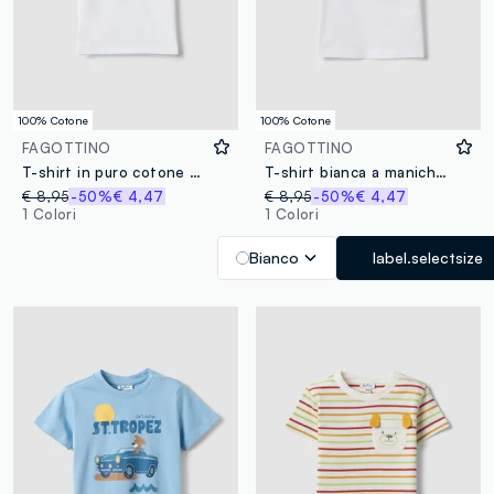
100% Cotone
100% Cotone
FAGOTTINO
FAGOTTINO
T-shirt in puro cotone bianca per bimbo con stampa
T-shirt bianca a maniche corte in puro cotone con stampa
€ 8,95
-50%
€ 4,47
€ 8,95
-50%
€ 4,47
1 Colori
1 Colori
Bianco
label.selectsize