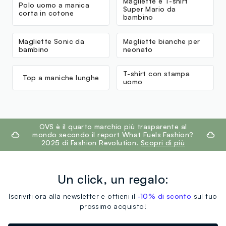
Magliette e T-shirt
Polo uomo a manica
Super Mario da
corta in cotone
bambino
Magliette Sonic da
Magliette bianche per
bambino
neonato
T-shirt con stampa
Top a maniche lunghe
uomo
footer.ariatitle
OVS è il quarto marchio più trasparente al
mondo secondo il report What Fuels Fashion?
2025 di Fashion Revolution.
Scopri di più
Un click, un regalo:
Iscriviti ora alla newsletter e ottieni il
-10% di sconto
sul tuo
prossimo acquisto!