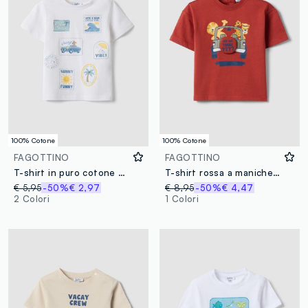
100% Cotone
100% Cotone
FAGOTTINO
FAGOTTINO
T-shirt in puro cotone bianca da bimbo regular fit con stampe
T-shirt rossa a maniche corte in puro cotone
€ 5,95
-50%
€ 2,97
€ 8,95
-50%
€ 4,47
2 Colori
1 Colori