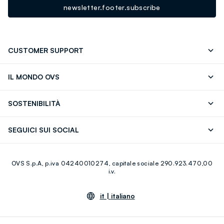
newsletter.footer.subscribe
CUSTOMER SUPPORT
Segui il tuo ordine
Contattaci: 0418520342 (lun-ven 9-
IL MONDO OVS
17)
OVS ❤️ friends
Stampa
FAQ
Store locator
SOSTENIBILITÀ
Careers
Franchising
Scopri il nostro percorso
Cotone Italiano
SEGUICI SUI SOCIAL
Giftcard
Eco Valore
Raccolta abiti usati
Facebook
Instagram
RE-UP
OVS S.p.A, p.iva 04240010274, capitale sociale 290.923.470,00
Youtube
Linkedin
i.v.
it |
italiano