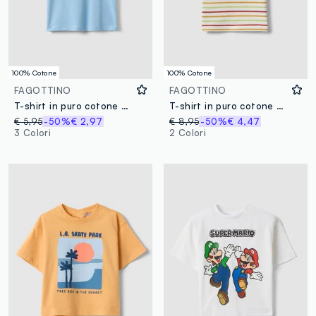
100% Cotone
100% Cotone
FAGOTTINO
FAGOTTINO
T-shirt in puro cotone azzurro da bimbo regular fit con stampa
T-shirt in puro cotone a righe multicolor da bimbo con tasca cane
€ 5,95
-50%
€ 2,97
€ 8,95
-50%
€ 4,47
3 Colori
2 Colori