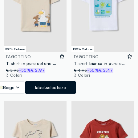
100% Cotone
100% Cotone
FAGOTTINO
FAGOTTINO
T-shirt in puro cotone beige da bimbo regular fit con stampa
T-shirt bianca in puro cotone da bimbo regular fit con stampa marina
€ 5,95
-50%
€ 2,97
€ 4,95
-50%
€ 2,47
3 Colori
3 Colori
Beige
label.selectsize