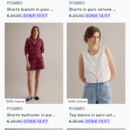
PIOMBO
PIOMBO
Shorts bianchi in puro cotone con vita elasticizzata
Shorts in puro cotone rosa regular fit
€ 39,95
-50%
€ 19,97
€ 29,95
-50%
€ 14,97
100% Cotone
100% Cotone
PIOMBO
PIOMBO
Shorts multicolor in puro cotone con ricami traforati regular fit
Top bianco in puro cotone sangallo
€ 29,95
-50%
€ 14,97
€ 39,95
-50%
€ 19,97