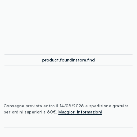
label.color
:
single.size
button.addtobag
product.foundinstore.find
Consegna prevista entro il 14/08/2026 e spedizione gratuita
per ordini superiori a 60€.
Maggiori informazioni