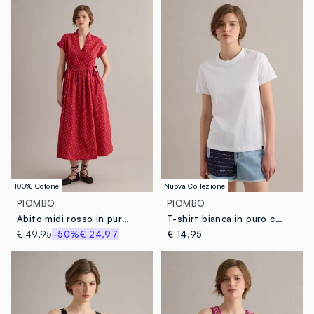
100% Cotone
Nuova Collezione
PIOMBO
PIOMBO
Abito midi rosso in puro cotone con fantasia stampata
T-shirt bianca in puro cotone supima a maniche corte regular fit
€ 49,95
-50%
€ 24,97
€ 14,95