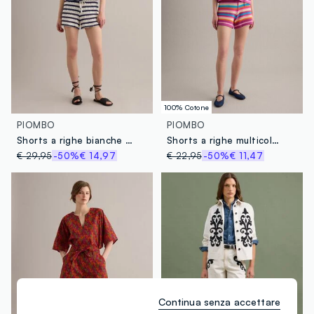
100% Cotone
PIOMBO
PIOMBO
Shorts a righe bianche e blu in crochet di cotone elasticizzato regular fit
Shorts a righe multicolor in puro cotone con lavorazione crochet
€ 29,95
-50%
€ 14,97
€ 22,95
-50%
€ 11,47
Continua senza accettare