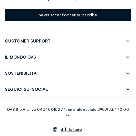
newsletter.footer.subscribe
CUSTOMER SUPPORT
Segui il tuo ordine
Contattaci: 0418520342 (lun-ven 9-
IL MONDO OVS
17)
OVS ❤️ friends
Stampa
FAQ
Store locator
SOSTENIBILITÀ
Careers
Franchising
Scopri il nostro percorso
Cotone Italiano
SEGUICI SUI SOCIAL
Giftcard
Eco Valore
Raccolta abiti usati
Facebook
Instagram
RE-UP
OVS S.p.A, p.iva 04240010274, capitale sociale 290.923.470,00
Youtube
Linkedin
i.v.
it |
italiano