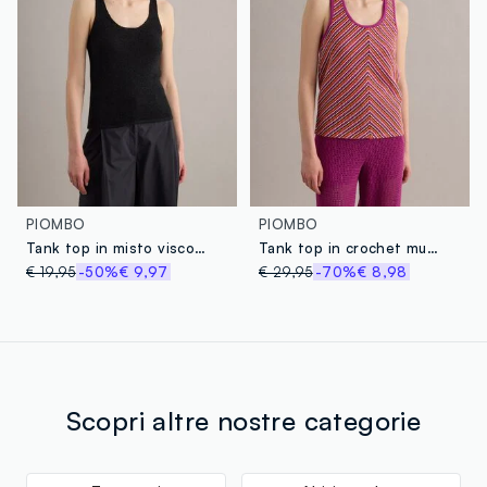
PIOMBO
PIOMBO
Tank top in misto viscosa nero regular fit con glitter
Tank top in crochet multicolor in tessuto elasticizzato regular fit
€ 19,95
-50%
€ 9,97
€ 29,95
-70%
€ 8,98
Scopri altre nostre categorie