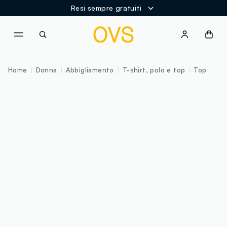
Resi sempre gratuiti
NAVIGATION.ARIA.GOTOMAINCONTENT
NAVIGATION.ARIA.GOTOFOOT
Home
Donna
Abbigliamento
T-shirt, polo e top
Top