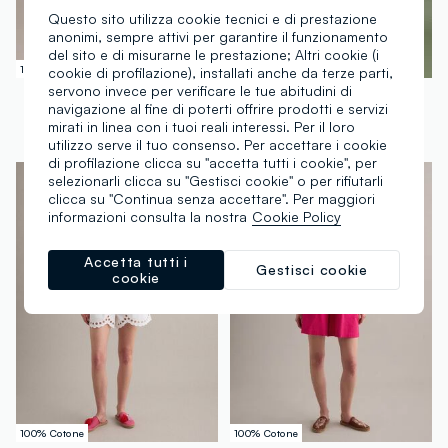
Questo sito utilizza cookie tecnici e di prestazione
anonimi, sempre attivi per garantire il funzionamento
del sito e di misurarne le prestazione; Altri cookie (i
100% Cotone
Nuova Collezione
cookie di profilazione), installati anche da terze parti,
servono invece per verificare le tue abitudini di
PIOMBO
PIOMBO
navigazione al fine di poterti offrire prodotti e servizi
Shorts multicolor in puro cotone con fantasia regular fit
Shorts bianchi in misto lino e lyocell con ricami a contrasto regular fit
mirati in linea con i tuoi reali interessi. Per il loro
€ 39,95
-50%
€ 19,97
€ 39,95
utilizzo serve il tuo consenso. Per accettare i cookie
di profilazione clicca su "accetta tutti i cookie", per
selezionarli clicca su "Gestisci cookie" o per rifiutarli
clicca su "Continua senza accettare". Per maggiori
informazioni consulta la nostra
Cookie Policy
Accetta tutti i
Gestisci cookie
cookie
100% Cotone
100% Cotone