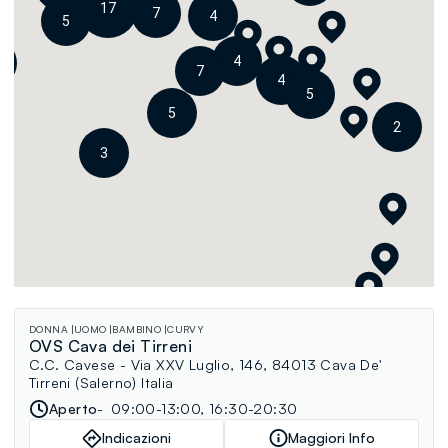
17
7
4
5
4
7
4
5
5
2
3
DONNA
UOMO
BAMBINO
CURVY
OVS Cava dei Tirreni
C.C. Cavese - Via XXV Luglio, 146, 84013 Cava De'
Tirreni (Salerno) Italia
Aperto
09:00-13:00, 16:30-20:30
Indicazioni
Maggiori Info