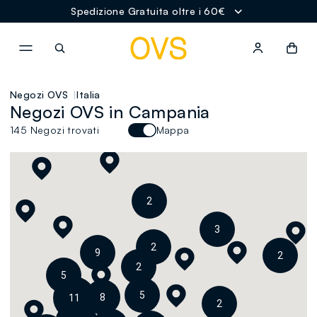
Spedizione Gratuita oltre i 60€
NAVIGATION.ARIA.GOTOMAINCONTENT
NAVIGATION.ARIA.GOTOFOOT
Negozi OVS
Italia
Negozi OVS in Campania
145 Negozi trovati
Mappa
2
3
2
9
2
2
5
5
8
11
2