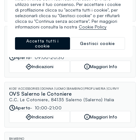
Aperto
09:30-13:30, 16:00-20:00
utilizzo serve il tuo consenso. Per accettare i cookie
di profilazione clicca su "accetta tutti i cookie", per
Indicazioni
Maggiori Info
selezionarli clicca su "Gestisci cookie" o per rifiutarli
clicca su "Continua senza accettare". Per maggiori
informazioni consulta la nostra
Cookie Policy
DONNA
BAMBINO
PROFUMERIA
OVS Ercolano
Accetta tutti i
Gestisci cookie
C.C. Le Pendici - Via sac. Benedetto Cozzolino 86/88,
cookie
80056 Ercolano (Napoli) Italia
Aperto
09:00-20:30
Indicazioni
Maggiori Info
KIDS' ACCESSORIES
DONNA
UOMO
BAMBINO
PROFUMERIA
CURVY
OVS Salerno le Cotoniere
C.C. Le Cotoniere, 84135 Salerno (Salerno) Italia
Aperto
10:00-21:00
Indicazioni
Maggiori Info
BAMBINO