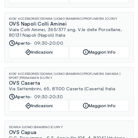
KIDS' ACCESSORIES
DONNA
UOMO
BAMBINO
PROFUMERIA
CURVY
OVS Napoli Colli Aminei
Viale Colli Aminei, 365/377 ang. V.le delle Porcellane,
80131 Napoli (Napoli) Italia
Aperto
09:30-20:00
Indicazioni
Maggiori Info
KIDS' ACCESSORIES
DONNA
UOMO
BAMBINO
PROFUMERIA
MANGA
SPORT
PREMAMAN
CURVY
OVS Caserta
Via Settembrini, 65, 81100 Caserta (Caserta) Italia
Aperto
09:30-20:30
Indicazioni
Maggiori Info
DONNA
UOMO
BAMBINO
CURVY
OVS Capua
C.C. Decumano - S.S. Appia Km.195, 4, 81041 Vitulazio