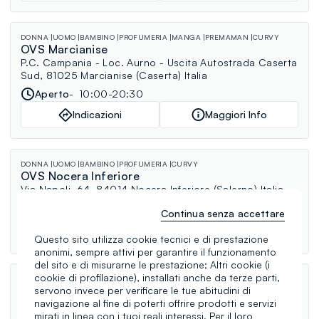
DONNA
UOMO
BAMBINO
PROFUMERIA
MANGA
PREMAMAN
CURVY
OVS Marcianise
P.C. Campania - Loc. Aurno - Uscita Autostrada Caserta
Sud, 81025 Marcianise (Caserta) Italia
Aperto
10:00-20:30
Indicazioni
Maggiori Info
DONNA
UOMO
BAMBINO
PROFUMERIA
CURVY
OVS Nocera Inferiore
Via Napoli, 64, 84014 Nocera Inferiore (Salerno) Italia
Aperto
09:30-13:00, 16:30-20:30
Continua senza accettare
Indicazioni
Maggiori Info
Questo sito utilizza cookie tecnici e di prestazione
anonimi, sempre attivi per garantire il funzionamento
del sito e di misurarne le prestazione; Altri cookie (i
cookie di profilazione), installati anche da terze parti,
DONNA
UOMO
BAMBINO
CURVY
OVS Napoli Corso Malta
servono invece per verificare le tue abitudini di
navigazione al fine di poterti offrire prodotti e servizi
Via Nuova Poggio Reale, 80143 Napoli (Napoli) Italia
mirati in linea con i tuoi reali interessi. Per il loro