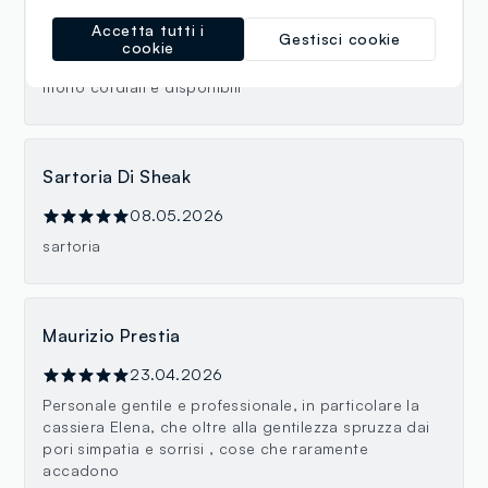
Accetta tutti i
28.06.2026
Gestisci cookie
cookie
Negozio ben fornito...... Ampio e pulito.... Commessi
molto cordiali e disponibili
Sartoria Di Sheak
08.05.2026
sartoria
Maurizio Prestia
23.04.2026
Personale gentile e professionale, in particolare la
cassiera Elena, che oltre alla gentilezza spruzza dai
pori simpatia e sorrisi , cose che raramente
accadono