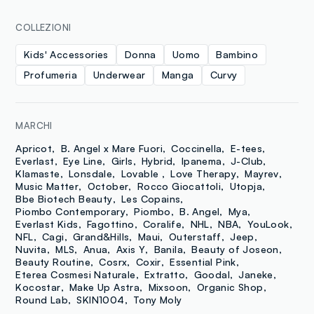
COLLEZIONI
Kids' Accessories
Donna
Uomo
Bambino
Profumeria
Underwear
Manga
Curvy
MARCHI
Apricot
B. Angel x Mare Fuori
Coccinella
E-tees
Everlast
Eye Line
Girls
Hybrid
Ipanema
J-Club
Klamaste
Lonsdale
Lovable
Love Therapy
Mayrev
Music Matter
October
Rocco Giocattoli
Utopja
Bbe Biotech Beauty
Les Copains
Piombo Contemporary
Piombo
B. Angel
Mya
Everlast Kids
Fagottino
Coralife
NHL
NBA
YouLook
NFL
Cagi
Grand&Hills
Maui
Outerstaff
Jeep
Nuvita
MLS
Anua
Axis Y
Banila
Beauty of Joseon
Beauty Routine
Cosrx
Coxir
Essential Pink
Eterea Cosmesi Naturale
Extratto
Goodal
Janeke
Kocostar
Make Up Astra
Mixsoon
Organic Shop
Round Lab
SKIN1004
Tony Moly