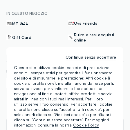
IN QUESTO NEGOZIO
MY SiZE
Ovs Friends
Ritiro e resi acquisti
Gift Card
online
Click & collect
Continua senza accettare
Questo sito utilizza cookie tecnici e di prestazione
METODI DI PAGAMENTO
anonimi, sempre attivi per garantire il funzionamento
del sito e di misurarne le prestazione; Altri cookie (i
Samsung Pay
Apple Pay
cookie di profilazione), installati anche da terze parti,
servono invece per verificare le tue abitudini di
navigazione al fine di poterti offrire prodotti e servizi
mirati in linea con i tuoi reali interessi. Per il loro
utilizzo serve il tuo consenso. Per accettare i cookie
di profilazione clicca su "accetta tutti i cookie", per
Recensioni
selezionarli clicca su "Gestisci cookie" o per rifiutarli
clicca su "Continua senza accettare". Per maggiori
informazioni consulta la nostra
Cookie Policy
Physio Clinic Therapy