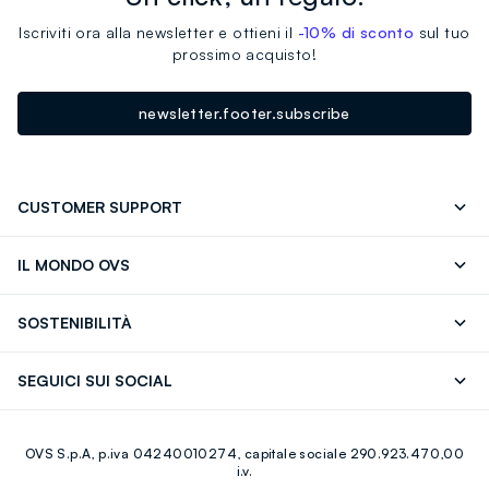
Iscriviti ora alla newsletter e ottieni il
-10% di sconto
sul tuo
prossimo acquisto!
newsletter.footer.subscribe
CUSTOMER SUPPORT
Segui il tuo ordine
Contattaci: 0418520342 (lun-ven 9-
IL MONDO OVS
17)
OVS ❤️ friends
Stampa
FAQ
Store locator
SOSTENIBILITÀ
Careers
Franchising
Scopri il nostro percorso
Cotone Italiano
SEGUICI SUI SOCIAL
Giftcard
Eco Valore
Raccolta abiti usati
Facebook
Instagram
RE-UP
OVS S.p.A, p.iva 04240010274, capitale sociale 290.923.470,00
Youtube
Linkedin
i.v.