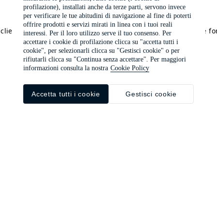
profilazione), installati anche da terze parti, servono invece
per verificare le tue abitudini di navigazione al fine di poterti
offrire prodotti e servizi mirati in linea con i tuoi reali
a client-side exception has occurred (see the browser console f
interessi. Per il loro utilizzo serve il tuo consenso. Per
accettare i cookie di profilazione clicca su "accetta tutti i
cookie", per selezionarli clicca su "Gestisci cookie" o per
rifiutarli clicca su "Continua senza accettare". Per maggiori
informazioni consulta la nostra
Cookie Policy
Accetta tutti i cookie
Gestisci cookie