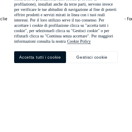
profilazione), installati anche da terze parti, servono invece
per verificare le tue abitudini di navigazione al fine di poterti
offrire prodotti e servizi mirati in linea con i tuoi reali
a client-side exception has occurred (see the browser console f
interessi. Per il loro utilizzo serve il tuo consenso. Per
accettare i cookie di profilazione clicca su "accetta tutti i
cookie", per selezionarli clicca su "Gestisci cookie" o per
rifiutarli clicca su "Continua senza accettare". Per maggiori
informazioni consulta la nostra
Cookie Policy
Accetta tutti i cookie
Gestisci cookie