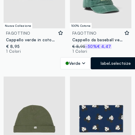
Nuova Collezione
100% Cotone
FAGOTTINO
FAGOTTINO
Cappello verde in cotone organico elasticizzato con stampa Mickey per bimbo
Cappello da baseball verde in puro cotone da bimbo con scritta
€ 8,95
€ 8,95
-50%
€ 4,47
1 Colori
1 Colori
Verde
label.selectsize