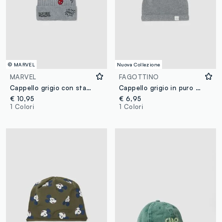
© MARVEL
Nuova Collezione
MARVEL
FAGOTTINO
Cappello grigio con stampa Avengers per bambino e ragazzo
Cappello grigio in puro cotone organico con pompon per neonati
€ 10,95
€ 6,95
1 Colori
1 Colori