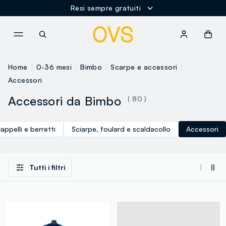
Resi sempre gratuiti
NAVIGATION.ARIA.GOTOMAINCONTENT
NAVIGATION.ARIA.GOTOFOOT
Home
0-36 mesi
Bimbo
Scarpe e accessori
Accessori
Accessori da Bimbo
( 80 )
appelli e berretti
Sciarpe, foulard e scaldacollo
Accessori
Tutti i filtri