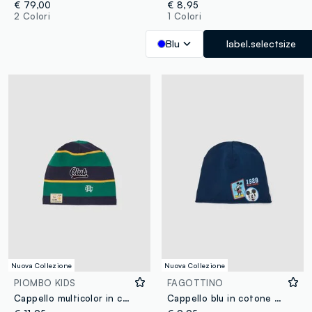
€ 79,00
€ 8,95
2 Colori
1 Colori
Blu
label.selectsize
Nuova Collezione
Nuova Collezione
PIOMBO KIDS
FAGOTTINO
Cappello multicolor in cotone elasticizzato a righe con scritta Club
Cappello blu in cotone organico elasticizzato con stampe Mickey per bimbo