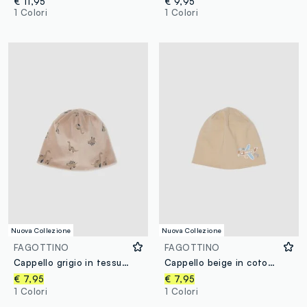
€ 11,95
€ 9,95
1 Colori
1 Colori
Nuova Collezione
Nuova Collezione
FAGOTTINO
FAGOTTINO
Cappello grigio in tessuto elasticizzato con stampa dinosauri per bimbo
Cappello beige in cotone organico elasticizzato con stampa aeroplano
€ 7,95
€ 7,95
1 Colori
1 Colori