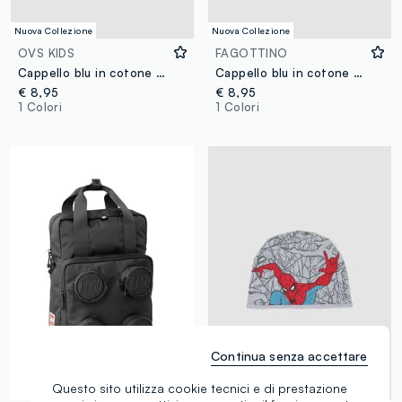
Nuova Collezione
Nuova Collezione
OVS KIDS
FAGOTTINO
Cappello blu in cotone elasticizzato con stampa Pokémon
Cappello blu in cotone organico elasticizzato jersey con stampe Mickey
€ 8,95
€ 8,95
1 Colori
1 Colori
Continua senza accettare
Questo sito utilizza cookie tecnici e di prestazione
© MARVEL