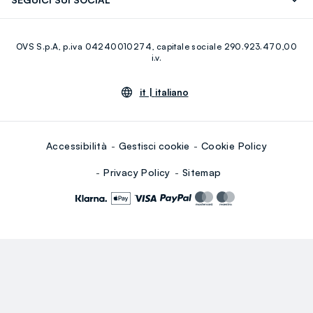
Giftcard
Eco Valore
Raccolta abiti usati
Facebook
Instagram
RE-UP
OVS S.p.A, p.iva 04240010274, capitale sociale 290.923.470,00
Youtube
Linkedin
i.v.
it |
italiano
Accessibilità
Gestisci cookie
Cookie Policy
Privacy Policy
Sitemap