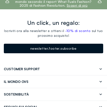
mondo secondo il report What Fuels Fashion?
2025 di Fashion Revolution.
Scopri di più
Un click, un regalo:
Iscriviti ora alla newsletter e ottieni il
-10% di sconto
sul tuo
prossimo acquisto!
newsletter.footer.subscribe
CUSTOMER SUPPORT
Segui il tuo ordine
Contattaci: 0418520342 (lun-ven 9-
IL MONDO OVS
17)
OVS ❤️ friends
Stampa
FAQ
Store locator
SOSTENIBILITÀ
Careers
Franchising
Scopri il nostro percorso
Cotone Italiano
SEGUICI SUI SOCIAL