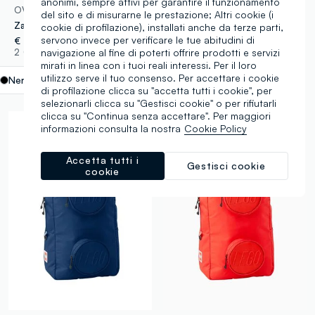
anonimi, sempre attivi per garantire il funzionamento
OVS KIDS
MARVEL
del sito e di misurarne le prestazione; Altri cookie (i
Zaino nero LEGO con tasche frontali
Cappello grigio in cotone elasticizzato jersey con stampa MARVEL Spider-Man per bambino
cookie di profilazione), installati anche da terze parti,
servono invece per verificare le tue abitudini di
€ 64,90
€ 8,95
navigazione al fine di poterti offrire prodotti e servizi
2 Colori
1 Colori
mirati in linea con i tuoi reali interessi. Per il loro
utilizzo serve il tuo consenso. Per accettare i cookie
Nero
label.selectsize
di profilazione clicca su "accetta tutti i cookie", per
selezionarli clicca su "Gestisci cookie" o per rifiutarli
clicca su "Continua senza accettare". Per maggiori
informazioni consulta la nostra
Cookie Policy
Accetta tutti i
Gestisci cookie
cookie