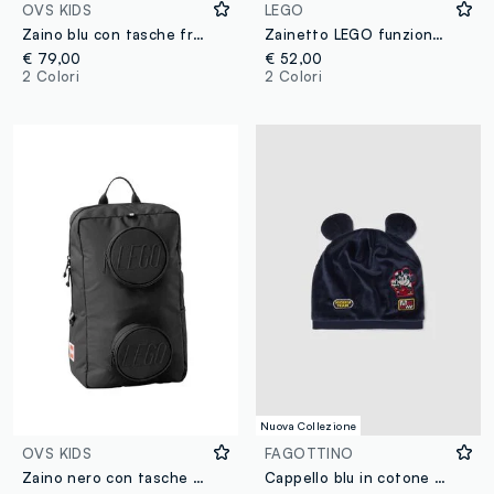
OVS KIDS
LEGO
Zaino blu con tasche frontali rotonde
Zainetto LEGO funzionale per bambini
€ 79,00
€ 52,00
2 Colori
2 Colori
Nuova Collezione
OVS KIDS
FAGOTTINO
Zaino nero con tasche frontali rotonde
Cappello blu in cotone organico con orecchie applicate e stampe Mickey