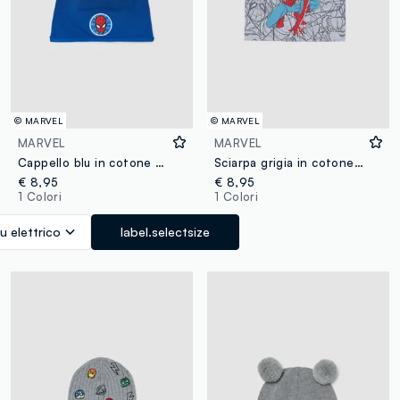
© MARVEL
© MARVEL
MARVEL
MARVEL
Cappello blu in cotone elasticizzato con stampa MARVEL Spider-Man per bambino
Sciarpa grigia in cotone elasticizzato con stampa MARVEL Spider-Man per bambino
€ 8,95
€ 8,95
1 Colori
1 Colori
lu elettrico
label.selectsize