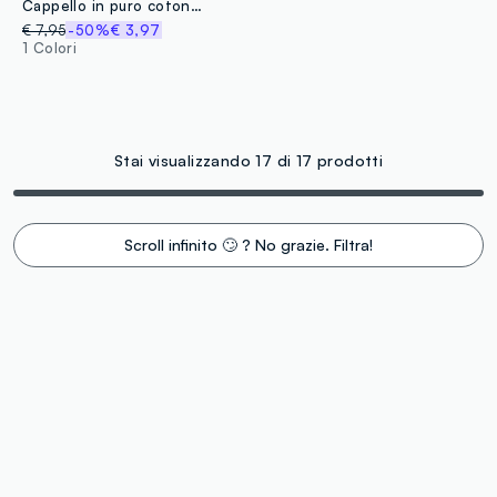
Cappello in puro cotone rosa da neonata con lacci
€ 7,95
-50%
€ 3,97
1 Colori
Stai visualizzando 17 di 17 prodotti
Scroll infinito 🙄 ? No grazie. Filtra!