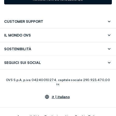
CUSTOMER SUPPORT
Segui il tuo ordine
Contattaci: 0418520342 (lun-ven 9-
IL MONDO OVS
17)
OVS ❤️ friends
Stampa
FAQ
Store locator
SOSTENIBILITÀ
Careers
Franchising
Scopri il nostro percorso
Cotone Italiano
SEGUICI SUI SOCIAL
Giftcard
Eco Valore
Raccolta abiti usati
Facebook
Instagram
RE-UP
OVS S.p.A, p.iva 04240010274, capitale sociale 290.923.470,00
Youtube
Linkedin
i.v.
it |
italiano