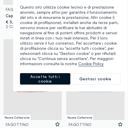
Nuova Collezione
Questo sito utilizza cookie tecnici e di prestazione
FAGOTTINO
FAGOTTINO
anonimi, sempre attivi per garantire il funzionamento
Cappellino a righe multicolor da neonata in cotone elasticizzato
Cappello bianco in cotone organico effetto peluche per neonata
del sito e di misurarne le prestazione; Altri cookie (i
€ 5,95
€ 8,95
cookie di profilazione), installati anche da terze parti,
2 Colori
1 Colori
servono invece per verificare le tue abitudini di
navigazione al fine di poterti offrire prodotti e servizi
mirati in linea con i tuoi reali interessi. Per il loro
utilizzo serve il tuo consenso. Per accettare i cookie
di profilazione clicca su "accetta tutti i cookie", per
selezionarli clicca su "Gestisci cookie" o per rifiutarli
clicca su "Continua senza accettare". Per maggiori
informazioni consulta la nostra
Cookie Policy
Accetta tutti i
Gestisci cookie
cookie
Nuova Collezione
Nuova Collezione
FAGOTTINO
FAGOTTINO