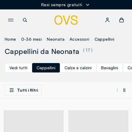
Resi sempre gratuiti
NAVIGATION.ARIA.GOTOMAINCONTENT
NAVIGATION.ARIA.GOTOFOOT
Home
0-36 mesi
Neonata
Accessori
Cappellini
Cappellini da Neonata
( 17 )
Vedi tutti
Cappellini
Calze e calzini
Bavaglini
Co
Tutti i filtri