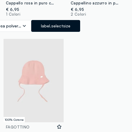
Cappello rosa in puro cotone organico a maglia per neonata
Cappellino azzurro in puro cotone organico lavorato a maglia per neonato
€ 6,95
€ 6,95
1 Colori
2 Colori
sa polveroso
label.selectsize
100% Cotone
FAGOTTINO