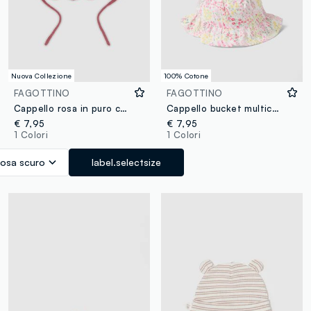
Nuova Collezione
100% Cotone
FAGOTTINO
FAGOTTINO
Cappello rosa in puro cotone organico jacquard traforato
Cappello bucket multicolor in puro cotone per neonata
€ 7,95
€ 7,95
1 Colori
1 Colori
osa scuro
label.selectsize