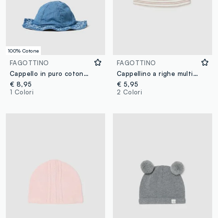
100% Cotone
FAGOTTINO
FAGOTTINO
Cappello in puro cotone denim blu per neonati con dettagli ricamati
Cappellino a righe multicolor da neonata in cotone elasticizzato
€ 8,95
€ 5,95
1 Colori
2 Colori