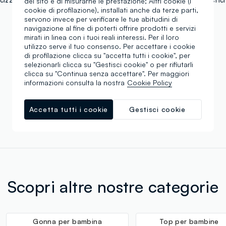
del sito e di misurarne le prestazione; Altri cookie (i
cookie di profilazione), installati anche da terze parti,
€ 6,95
servono invece per verificare le tue abitudini di
navigazione al fine di poterti offrire prodotti e servizi
mirati in linea con i tuoi reali interessi. Per il loro
utilizzo serve il tuo consenso. Per accettare i cookie
di profilazione clicca su "accetta tutti i cookie", per
Stai visualizzando 3 di 3 prodotti
selezionarli clicca su "Gestisci cookie" o per rifiutarli
clicca su "Continua senza accettare". Per maggiori
informazioni consulta la nostra
Cookie Policy
Scroll infinito 🙄 ? No grazie. Filtra!
Accetta tutti i cookie
Gestisci cookie
Scopri altre nostre categorie
Gonna per bambina
Top per bambine