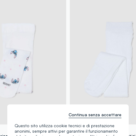
Continua senza accettare
Questo sito utilizza cookie tecnici e di prestazione
FAGOTTINO
anonimi, sempre attivi per garantire il funzionamento
Collant elasticizzati bianchi da neonata con Stitch