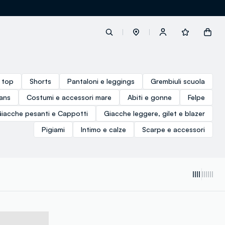
label.account.login
e top
Shorts
Pantaloni e leggings
Grembiuli scuola
ans
Costumi e accessori mare
Abiti e gonne
Felpe
button.loginandregister
iacche pesanti e Cappotti
Giacche leggere, gilet e blazer
Pigiami
Intimo e calze
Scarpe e accessori
button.order.tracking
loyalty.euro.points
loyalty.guest.message