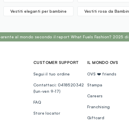
Vestiti eleganti per bambine
Vestiti rosa da Bambi
sparente al mondo secondo il report What Fuels Fashion? 2025 di
CUSTOMER SUPPORT
IL MONDO OVS
Segui il tuo ordine
OVS ❤️ friends
Contattaci: 0418520342
Stampa
(lun-ven 9-17)
Careers
FAQ
Franchising
Store locator
Giftcard