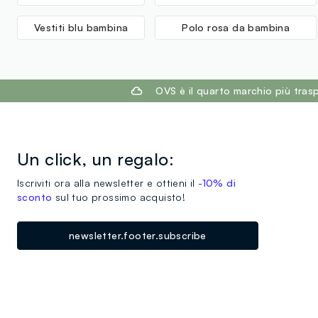
Vestiti blu bambina
Polo rosa da bambina
footer.ariatitle
OVS è il quarto marchio più tra
Un click, un regalo:
Iscriviti ora alla newsletter e ottieni il
-10% di
sconto
sul tuo prossimo acquisto!
newsletter.footer.subscribe