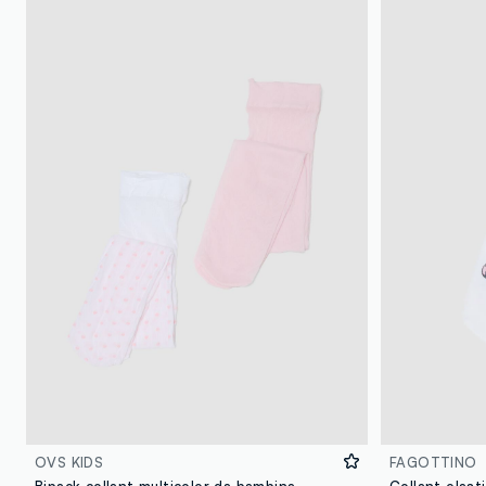
OVS KIDS
FAGOTTINO
Bipack collant multicolor da bambina