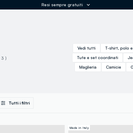
Resi sempre gratuiti
ER
Vedi tutti
T-shirt, polo 
Tute e set coordinati
Je
( 3 )
Maglieria
Camicie
G
Tutti i filtri
Made in Italy