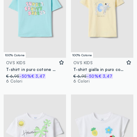
100% Cotone
100% Cotone
OVS KIDS
OVS KIDS
T-shirt in puro cotone azzurra da bambina regular fit con scritta
T-shirt gialla in puro cotone organico da bambina con stampa e glitter
€ 6,95
-50%
€ 3,47
€ 6,95
-50%
€ 3,47
6 Colori
6 Colori