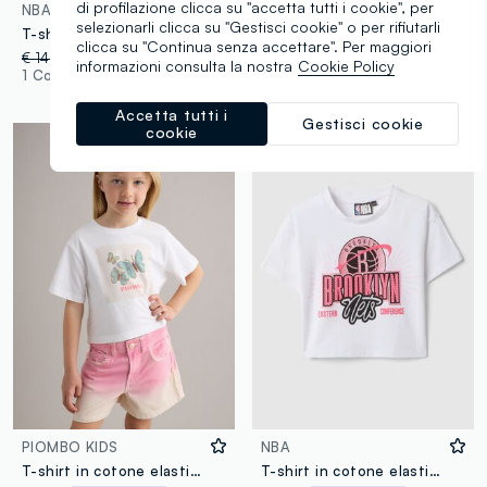
di profilazione clicca su "accetta tutti i cookie", per
NBA
OVS KIDS
selezionarli clicca su "Gestisci cookie" o per rifiutarli
T-shirt in cotone elasticizzato nera da bambina boxy fit NY Knicks
T-shirt grigia in cotone elasticizzato con stampa capibara per bambina
clicca su "Continua senza accettare". Per maggiori
€ 14,95
-50%
€ 7,47
€ 10,95
informazioni consulta la nostra
Cookie Policy
1 Colori
1 Colori
Accetta tutti i
Gestisci cookie
cookie
PIOMBO KIDS
NBA
T-shirt in cotone elasticizzato bianco da bambina con farfalle
T-shirt in cotone elasticizzato bianca da bambina boxy fit Brooklyn