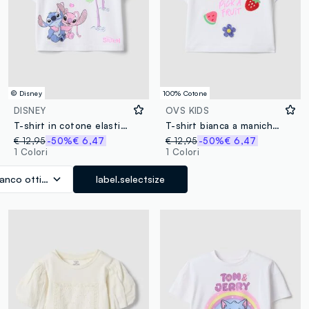
© Disney
100% Cotone
DISNEY
OVS KIDS
T-shirt in cotone elasticizzato bianca da bambina regular fit
T-shirt bianca a maniche corte in puro cotone
€ 12,95
-50%
€ 6,47
€ 12,95
-50%
€ 6,47
1 Colori
1 Colori
ianco ottico
label.selectsize