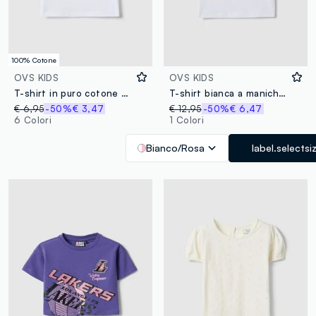
100% Cotone
OVS KIDS
OVS KIDS
T-shirt in puro cotone bianca da bambina regular fit con scritta
T-shirt bianca a maniche corte in cotone elasticizzato
€ 6,95
-50%
€ 3,47
€ 12,95
-50%
€ 6,47
6 Colori
1 Colori
Bianco/Rosa
label.selectsi