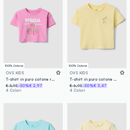
100% Cotone
100% Cotone
OVS KIDS
OVS KIDS
T-shirt in puro cotone rosa per bambine con stampa fragole
T-shirt in puro cotone giallo da bambina boxy fit con stella
€ 5,95
-50%
€ 2,97
€ 6,95
-50%
€ 3,47
4 Colori
4 Colori