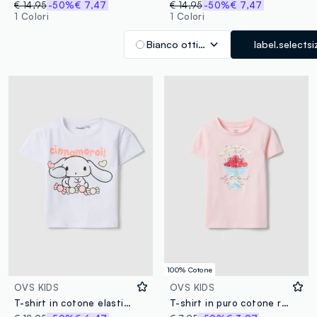
€ 14,95
-50%
€ 7,47
€ 14,95
-50%
€ 7,47
1 Colori
1 Colori
Bianco ottico
label.selectsi
100% Cotone
OVS KIDS
OVS KIDS
T-shirt in cotone elasticizzato bianco da bambina con stampa
T-shirt in puro cotone rosa regular fit con stampa per bambina