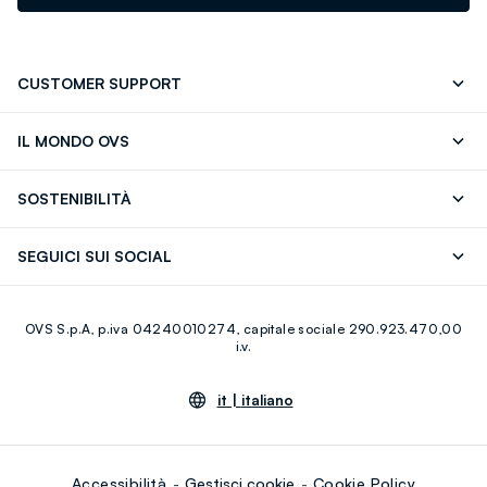
CUSTOMER SUPPORT
Segui il tuo ordine
Contattaci: 0418520342 (lun-ven 9-
IL MONDO OVS
17)
OVS ❤️ friends
Stampa
FAQ
Store locator
SOSTENIBILITÀ
Careers
Franchising
Scopri il nostro percorso
Cotone Italiano
SEGUICI SUI SOCIAL
Giftcard
Eco Valore
Raccolta abiti usati
Facebook
Instagram
RE-UP
OVS S.p.A, p.iva 04240010274, capitale sociale 290.923.470,00
Youtube
Linkedin
i.v.
it |
italiano
Accessibilità
Gestisci cookie
Cookie Policy