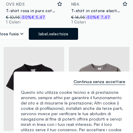
OVS KIDS
NBA
T-shirt rosa in puro cotone da bambina boxy fit con applicazioni
T-shirt in cotone elasticizzato bianca da bambina boxy fit Chicago
€ 10,95
-50%
€ 5,47
€ 14,95
-50%
€ 7,47
1 Colori
1 Colori
Rosa fuxia
label.selectsize
Continua senza accettare
Questo sito utilizza cookie tecnici e di prestazione
anonimi, sempre attivi per garantire il funzionamento
del sito e di misurarne le prestazione; Altri cookie (i
cookie di profilazione), installati anche da terze parti,
servono invece per verificare le tue abitudini di
navigazione al fine di poterti offrire prodotti e servizi
mirati in linea con i tuoi reali interessi. Per il loro
Nuova Collezione
utilizzo serve il tuo consenso. Per accettare i cookie