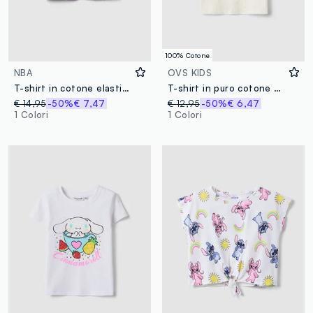
100% Cotone
NBA
OVS KIDS
T-shirt in cotone elasticizzato viola da bambina boxy fit Lakers
T-shirt in puro cotone bianco da bambina regular fit con ricami
€ 14,95
-50%
€ 7,47
€ 12,95
-50%
€ 6,47
1 Colori
1 Colori