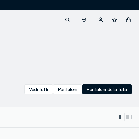
label.account.login
button.loginandregister
button.order.tracking
Vedi tutti
Pantaloni
Pantaloni della tuta
loyalty.euro.points
loyalty.guest.message