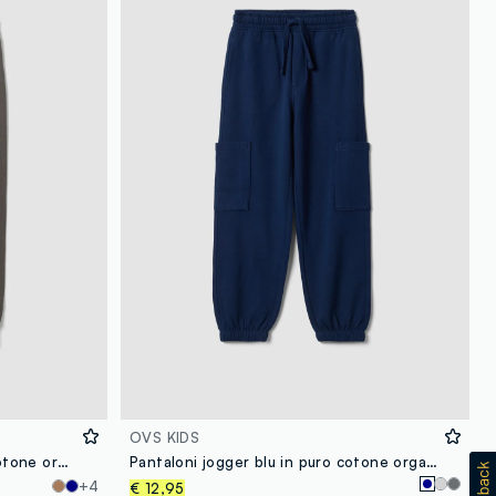
OVS KIDS
Pantaloni jogger grigi in puro cotone organico comfort fit per bambino
Pantaloni jogger blu in puro cotone organico con tasche cargo per bambino
+4
€ 12,95