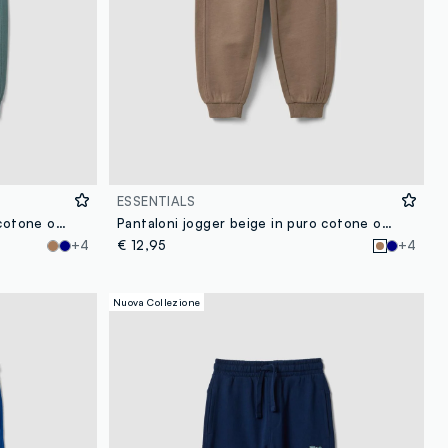
ESSENTIALS
Pantaloni jogger verde in puro cotone organico comfort fit per bambino
Pantaloni jogger beige in puro cotone organico comfort fit per bambino
+4
€ 12,95
+4
Nuova Collezione