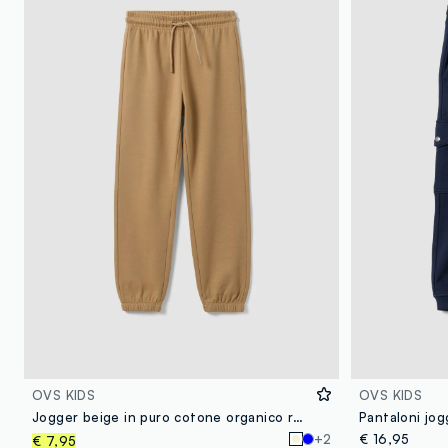
OVS KIDS
OVS KIDS
Jogger beige in puro cotone organico regular fit per bambino
+2
€ 16,95
€ 7,95