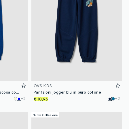
OVS KIDS
Jogger blu in misto cotone e viscosa con stampa a contrasto per bambino
Pantaloni jogger blu in puro cotone
+2
+2
€ 10,95
Nuova Collezione