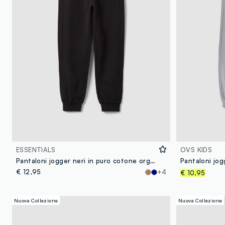
ESSENTIALS
OVS KIDS
Pantaloni jogger neri in puro cotone organico comfort fit per bambino
Pantaloni jog
€ 12,95
+4
€ 10,95
Nuova Collezione
Nuova Collezione