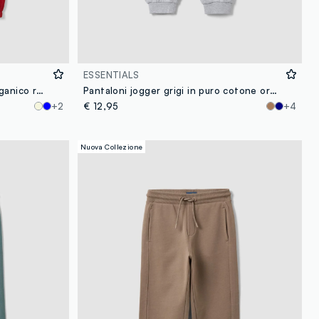
ESSENTIALS
Jogger rosso in puro cotone organico regular fit per bambino
Pantaloni jogger grigi in puro cotone organico comfort fit per bambino
+2
€ 12,95
+4
Nuova Collezione