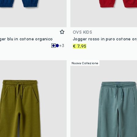
OVS KIDS
ger blu in cotone organico
+3
€ 7,95
Nuova Collezione