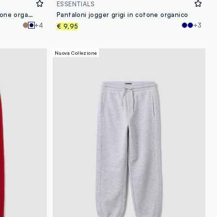
ESSENTIALS
Pantaloni jogger blu in puro cotone organico comfort fit per bambino
Pantaloni jogger grigi in cotone organico
+4
+3
€ 9,95
Nuova Collezione