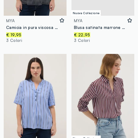
Nuova Collezione
MYA
MYA
Camicia in pura viscosa a righe multicolor regular fit con bottoni
Blusa satinata marrone in tessuto elasticizzato con scollo a V regular fit
€ 19,95
€ 22,95
3 Colori
3 Colori