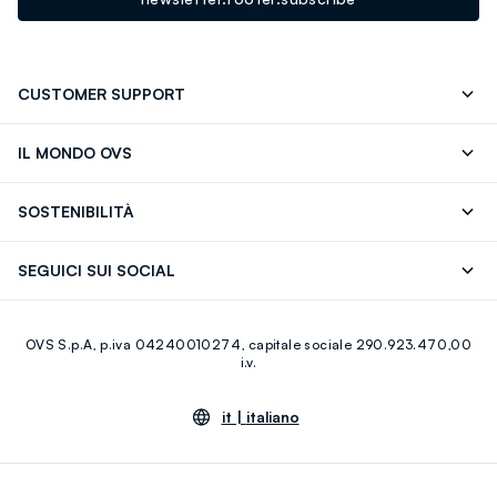
CUSTOMER SUPPORT
Segui il tuo ordine
Contattaci: 0418520342 (lun-ven 9-
IL MONDO OVS
17)
OVS ❤️ friends
Stampa
FAQ
Store locator
SOSTENIBILITÀ
Careers
Franchising
Scopri il nostro percorso
Cotone Italiano
SEGUICI SUI SOCIAL
Giftcard
Eco Valore
Raccolta abiti usati
Facebook
Instagram
RE-UP
OVS S.p.A, p.iva 04240010274, capitale sociale 290.923.470,00
Youtube
Linkedin
i.v.
it |
italiano