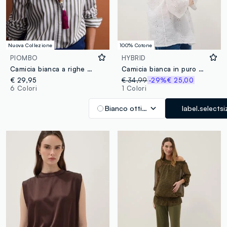
Nuova Collezione
100% Cotone
PIOMBO
HYBRID
Camicia bianca a righe verdi in popeline regular fit
Camicia bianca in puro cotone traforata con collo alla coreana regular fit
€ 29,95
€ 34,99
-29%
€ 25,00
6 Colori
1 Colori
Bianco ottico
label.selectsi