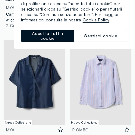
di profilazione clicca su "accetta tutti i cookie", per
MYA
OVS
selezionarli clicca su "Gestisci cookie" o per rifiutarli
clicca su "Continua senza accettare". Per maggiori
Camicia bianca a righe con colletto classico regular fit
Top beige in tessuto elasticizzato con collo alto
informazioni consulta la nostra
Cookie Policy
€ 29,95
€ 19,95
2 Colori
4 Colori
Accetta tutti i
Gestisci cookie
cookie
Nuova Collezione
Nuova Collezione
MYA
PIOMBO