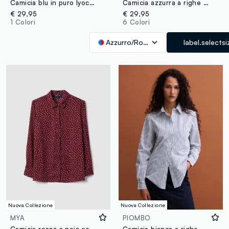
Camicia blu in puro lyocell a maniche corte regular fit
Camicia azzurra a righe rosse in popeline regular fit
€ 29,95
€ 29,95
1 Colori
6 Colori
Azzurro/Rosso
label.selectsi
Nuova Collezione
Nuova Collezione
MYA
PIOMBO