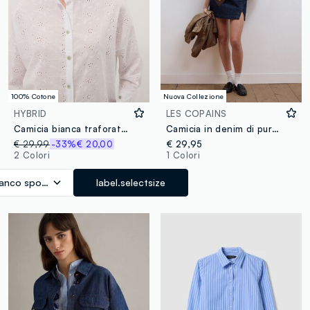
100% Cotone
Nuova Collezione
HYBRID
LES COPAINS
Camicia bianca traforata in puro cotone con collo coreano regular fit
Camicia in denim di puro cotone a maniche corte con laccetto regular fit
€ 29,99
-33%
€ 20,00
€ 29,95
2 Colori
1 Colori
ianco sporco
label.selectsize