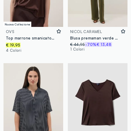
Nuova Collezione
OVS
NICOL CARAMEL
Top marrone smanicato in tessuto elasticizzato
Blusa premaman verde con scollo a barchetta e stampa fantasia
€ 44,95
-70%
€ 13,48
€ 19,95
1 Colori
4 Colori