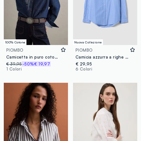
100% Cotone
Nuova Collezione
PIOMBO
PIOMBO
Camicetta in puro cotone denim blu regular fit
Camicia azzurra a righe bianche in popeline regular fit
€ 39,95
-50%
€ 19,97
€ 29,95
1 Colori
6 Colori