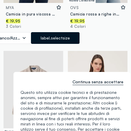
Nuova Collezione
MYA
OVS
Camicia in pura viscosa a righe multicolor regular fit con bottoni
Camicia rossa a righe in pura viscosa con colletto classico regular fit
€ 19,95
€ 19,95
3 Colori
4 Colori
ianco/Azzurro
label.selectsize
Continua senza accettare
Questo sito utilizza cookie tecnici e di prestazione
anonimi, sempre attivi per garantire il funzionamento
del sito e di misurarne le prestazione; Altri cookie (i
cookie di profilazione), installati anche da terze parti,
servono invece per verificare le tue abitudini di
navigazione al fine di poterti offrire prodotti e servizi
mirati in linea con i tuoi reali interessi. Per il loro
utilizzo serve il tuo consenso. Per accettare i cookie
Nuova Collezione
Nuova Collezione