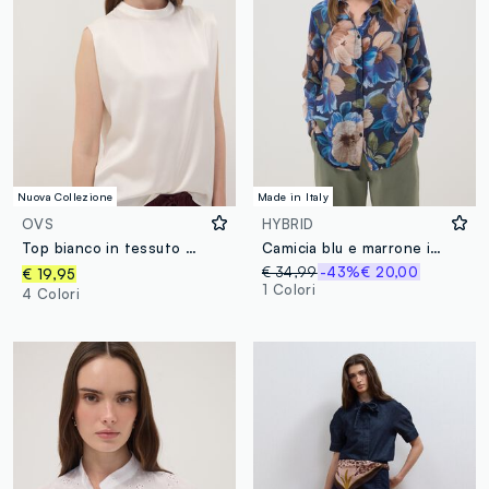
Nuova Collezione
Made in Italy
OVS
HYBRID
Top bianco in tessuto elasticizzato con collo alto
Camicia blu e marrone in misto lyocell con stampa floreale regular fit
€ 34,99
-43%
€ 20,00
€ 19,95
1 Colori
4 Colori