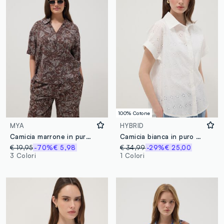
100% Cotone
MYA
HYBRID
Camicia marrone in pura viscosa con stampa paisley
Camicia bianca in puro cotone a maniche corte traforata regular fit
€ 19,95
-70%
€ 5,98
€ 34,99
-29%
€ 25,00
3 Colori
1 Colori