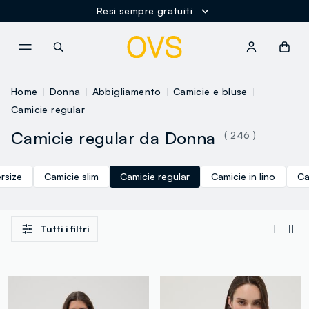
Resi sempre gratuiti
NAVIGATION.ARIA.GOTOMAINCONTENT
NAVIGATION.ARIA.GOTOFOOT
Home
Donna
Abbigliamento
Camicie e bluse
Camicie regular
Camicie regular da Donna
( 246 )
rsize
Camicie slim
Camicie regular
Camicie in lino
Ca
Tutti i filtri