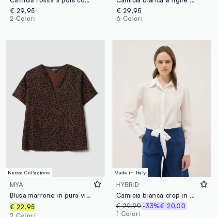
Camicia rossa a pois con colletto classico regular fit
Camicia bianca a righe viola in popeline regular fit
€ 29,95
€ 29,95
2 Colori
6 Colori
Nuova Collezione
Made in Italy
MYA
HYBRID
Blusa marrone in pura viscosa con collo coreano e fantasia animalier regular fit
Camicia bianca crop in misto viscosa con nodo regular fit
€ 29,99
-33%
€ 20,00
€ 22,95
1 Colori
2 Colori