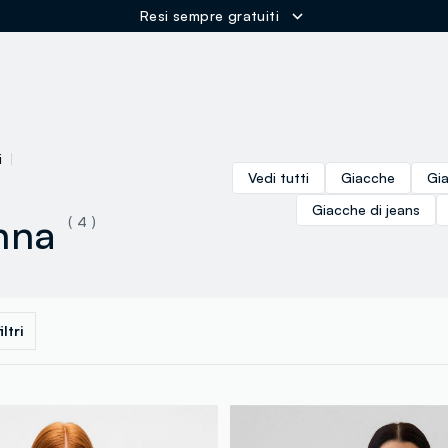
Resi sempre gratuiti
ER
i
Vedi tutti
Giacche
Gi
Giacche di jeans
nna
( 4 )
iltri