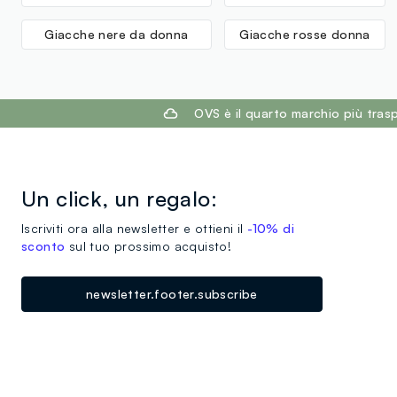
Giacche nere da donna
Giacche rosse donna
footer.ariatitle
OVS è il quarto marchio più tra
Un click, un regalo:
Iscriviti ora alla newsletter e ottieni il
-10% di
sconto
sul tuo prossimo acquisto!
newsletter.footer.subscribe