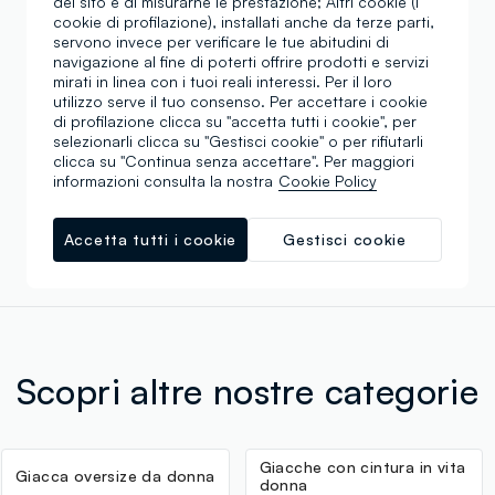
del sito e di misurarne le prestazione; Altri cookie (i
€ 169,95
-70%
€ 50,98
cookie di profilazione), installati anche da terze parti,
servono invece per verificare le tue abitudini di
navigazione al fine di poterti offrire prodotti e servizi
mirati in linea con i tuoi reali interessi. Per il loro
utilizzo serve il tuo consenso. Per accettare i cookie
Stai visualizzando 4 di 4 prodotti
di profilazione clicca su "accetta tutti i cookie", per
selezionarli clicca su "Gestisci cookie" o per rifiutarli
clicca su "Continua senza accettare". Per maggiori
informazioni consulta la nostra
Cookie Policy
Scroll infinito 🙄 ? No grazie. Filtra!
Accetta tutti i cookie
Gestisci cookie
Scopri altre nostre categorie
Giacche con cintura in vita
Giacca oversize da donna
donna