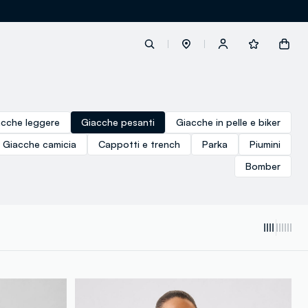
label.account.login
acche leggere
Giacche pesanti
Giacche in pelle e biker
Giacche camicia
Cappotti e trench
Parka
Piumini
button.loginandregister
Bomber
button.order.tracking
loyalty.euro.points
loyalty.guest.message