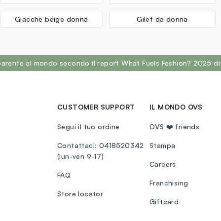
Giacche beige donna
Gilet da donna
sparente al mondo secondo il report What Fuels Fashion? 2025 di
CUSTOMER SUPPORT
IL MONDO OVS
Segui il tuo ordine
OVS ❤️ friends
Contattaci: 0418520342
Stampa
(lun-ven 9-17)
Careers
FAQ
Franchising
Store locator
Giftcard