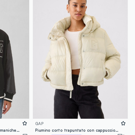
loyalty.guest.discoverpagelink
GAP
Bomber varsity con logo GAP e maniche effetto lucido
Piumino corto trapuntato con cappuccio e logo GAP