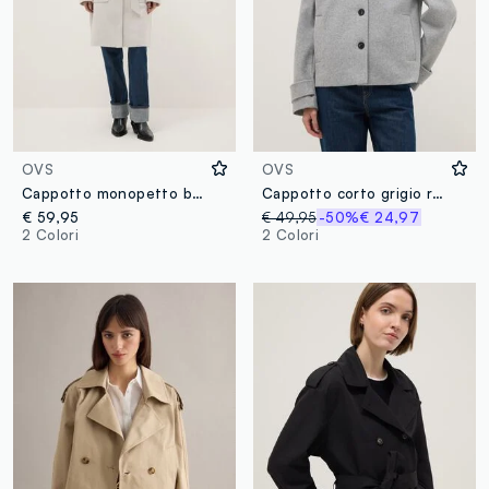
OVS
OVS
Cappotto monopetto beige regular fit con cintura
Cappotto corto grigio regular fit con bottoni
€ 59,95
€ 49,95
-50%
€ 24,97
2 Colori
2 Colori