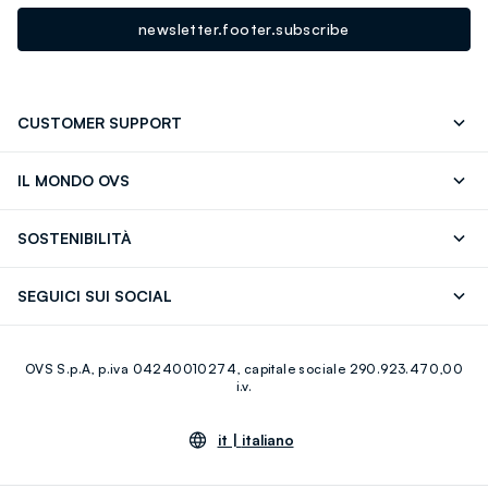
newsletter.footer.subscribe
CUSTOMER SUPPORT
Segui il tuo ordine
Contattaci: 0418520342 (lun-ven 9-
IL MONDO OVS
17)
OVS ❤️ friends
Stampa
FAQ
Store locator
SOSTENIBILITÀ
Careers
Franchising
Scopri il nostro percorso
Cotone Italiano
SEGUICI SUI SOCIAL
Giftcard
Eco Valore
Raccolta abiti usati
Facebook
Instagram
RE-UP
OVS S.p.A, p.iva 04240010274, capitale sociale 290.923.470,00
Youtube
Linkedin
i.v.
it |
italiano