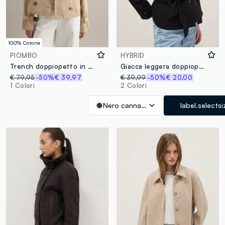
100% Cotone
PIOMBO
HYBRID
Trench doppiopetto in puro cotone beige regular fit
Giacca leggera doppiopetto nera regular fit con cintura
€ 79,95
-50%
€ 39,97
€ 39,99
-50%
€ 20,00
1 Colori
2 Colori
Nero canna di fucile
label.selectsi