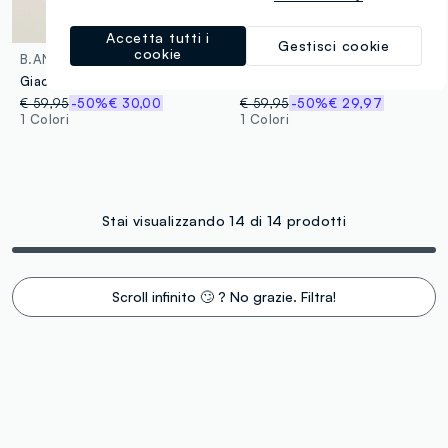
Accetta tutti i
Gestisci cookie
cookie
B.ANGEL
LES COPAINS
Giacca in misto cotone beige regular fit con cappuccio
Peacoat doppiopetto marrone con tasche effetto camoscio regular fit
€ 59,95
-50%
€ 30,00
€ 59,95
-50%
€ 29,97
1 Colori
1 Colori
Stai visualizzando 14 di 14 prodotti
Scroll infinito 🙄 ? No grazie. Filtra!