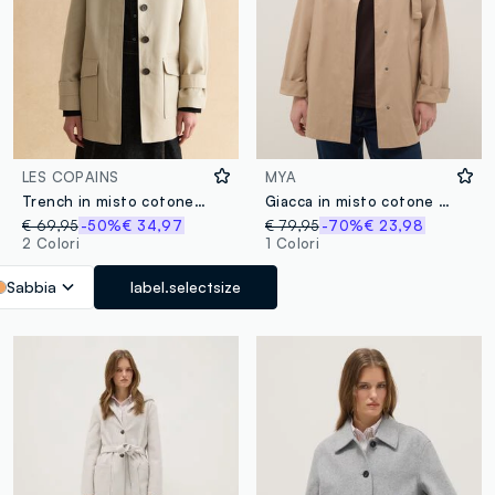
LES COPAINS
MYA
Trench in misto cotone beige regular fit con cintura
Giacca in misto cotone beige oversize fit
€ 69,95
-50%
€ 34,97
€ 79,95
-70%
€ 23,98
2 Colori
1 Colori
Sabbia
label.selectsize