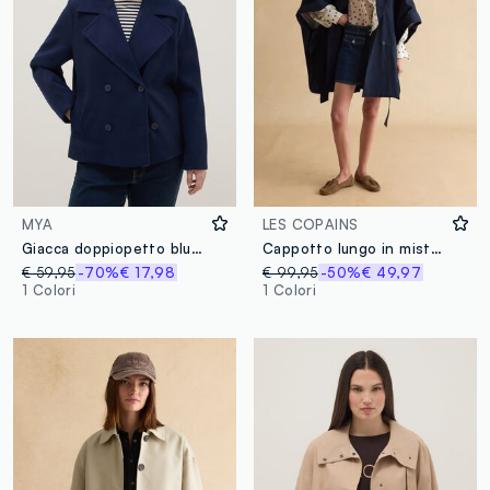
MYA
LES COPAINS
Giacca doppiopetto blu regular fit
Cappotto lungo in misto cotone blu oversize fit
€ 59,95
-70%
€ 17,98
€ 99,95
-50%
€ 49,97
1 Colori
1 Colori