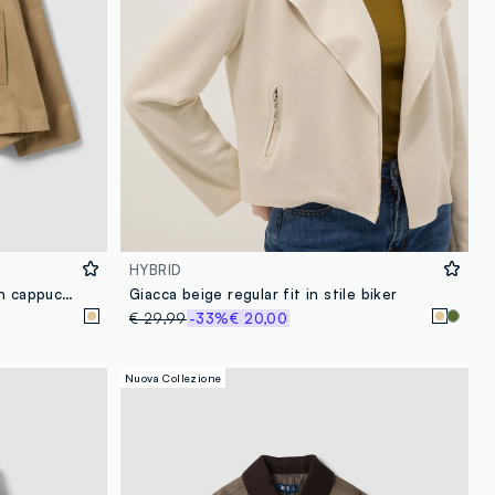
HYBRID
Parka beige in misto cotone con cappuccio regular fit
Giacca beige regular fit in stile biker
€ 29,99
-33%
€ 20,00
Nuova Collezione