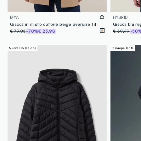
MYA
HYBRID
Giacca in misto cotone beige oversize fit
€ 79,95
-70%
€ 23,98
€ 69,99
-50
Nuova Collezione
Idrorepellente