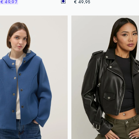
%
€ 49,97
€ 49,95