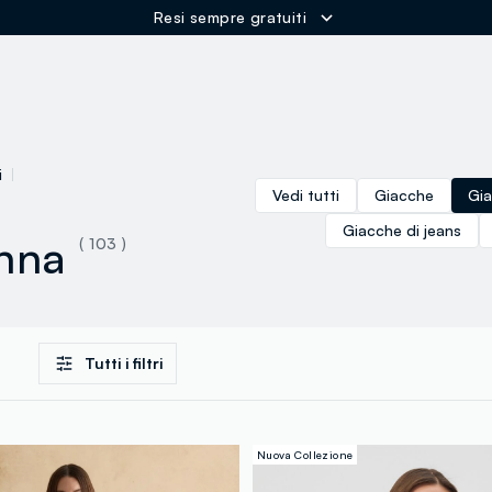
Spedizione Gratuita oltre i 60€
ER
i
Vedi tutti
Giacche
Gia
Giacche di jeans
nna
( 103 )
Tutti i filtri
Nuova Collezione