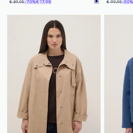
€ 59,95
-70%
€ 17,98
€ 99,95
-50