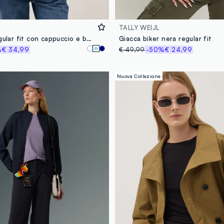
TALLY WEIJL
Giacca blu regular fit con cappuccio e bottoni
Giacca biker nera regular fit
%
€ 34,99
€ 49,99
-50%
€ 24,99
Nuova Collezione