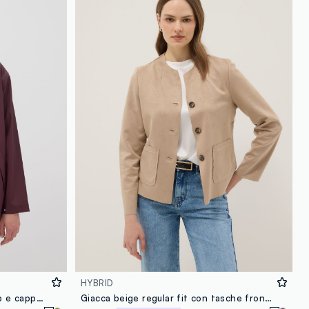
loyalty.guest.discoverpagelink
HYBRID
Giacca antipioggia rossa con zip e cappuccio
Giacca beige regular fit con tasche frontali