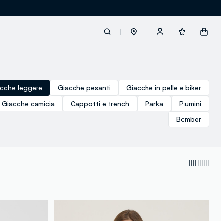
label.account.login
cche leggere
Giacche pesanti
Giacche in pelle e biker
Giacche camicia
Cappotti e trench
Parka
Piumini
button.loginandregister
Bomber
button.order.tracking
loyalty.euro.points
loyalty.guest.message