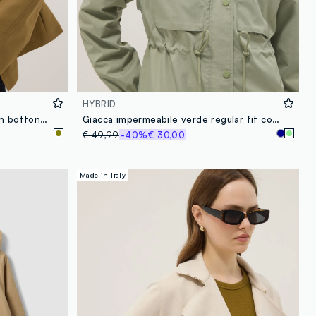
HYBRID
Giacca verde in puro cotone con bottoni regular fit
Giacca impermeabile verde regular fit con tasche e cappuccio
€ 49,99
-40%
€ 30,00
Made in Italy