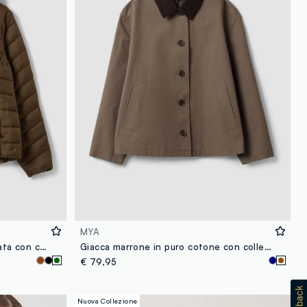
MYA
Giacca Ultralight verde trapuntata con cappuccio e zip
Giacca marrone in puro cotone con colletto a contrasto regular fit
€ 79,95
Nuova Collezione