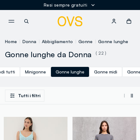
Resi sempre gratuiti
NAVIGATION.ARIA.GOTOMAINCONTENT
NAVIGATION.ARIA.GOTOFOOT
Home
Donna
Abbigliamento
Gonne
Gonne lunghe
Gonne lunghe da Donna
( 22 )
di tutti
Minigonne
Gonne lunghe
Gonne midi
Gonne
Tutti i filtri