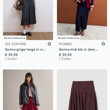
Nuova Collezione
Nuova Collezione
LES COPAINS
PIOMBO
Gonna grigia lunga in viscosa elasticizzata regular fit
Gonna midi blu in denim di puro cotone
€ 39,95
€ 39,95
1 Colori
1 Colori