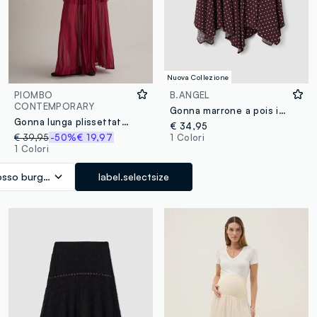
Nuova Collezione
PIOMBO
B.ANGEL
CONTEMPORARY
Gonna marrone a pois in misto viscosa e orlo asimmetrico
Gonna lunga plissettata rossa regular fit
€ 34,95
€ 39,95
-50%
€ 19,97
1 Colori
1 Colori
osso burgundy
label.selectsize