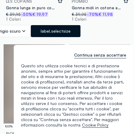
LES COPAINS
PIOMBO
Gonna lunga in puro cotone grigia con cintura elastica
Gonna midi in cotone azzurra
€ 39,95
-50%
€ 19,97
€ 39,95
-70%
€ 11,98
1 Colori
1 Colori
rigio scuro
label.selectsize
Continua senza accettare
Questo sito utilizza cookie tecnici e di prestazione
anonimi, sempre attivi per garantire il funzionamento
del sito e di misurarne le prestazione; Altri cookie (i
cookie di profilazione), installati anche da terze parti,
servono invece per verificare le tue abitudini di
navigazione al fine di poterti offrire prodotti e servizi
mirati in linea con i tuoi reali interessi. Per il loro
utilizzo serve il tuo consenso. Per accettare i cookie
di profilazione clicca su "accetta tutti i cookie", per
selezionarli clicca su "Gestisci cookie" o per rifiutarli
clicca su "Continua senza accettare". Per maggiori
informazioni consulta la nostra
Cookie Policy
100% Cotone
PIOMBO
B.ANGEL