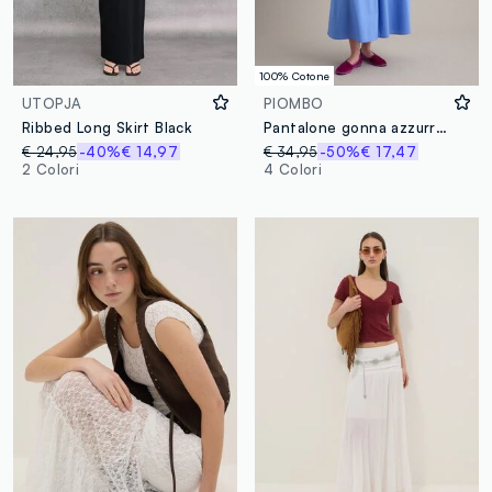
100% Cotone
UTOPJA
PIOMBO
Ribbed Long Skirt Black
Pantalone gonna azzurro in puro cotone
€ 24,95
-40%
€ 14,97
€ 34,95
-50%
€ 17,47
2 Colori
4 Colori