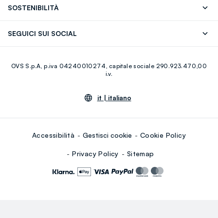
FAQ
Store locator
SOSTENIBILITÀ
Careers
Franchising
Scopri il nostro percorso
Cotone Italiano
SEGUICI SUI SOCIAL
Giftcard
Eco Valore
Raccolta abiti usati
Facebook
Instagram
RE-UP
OVS S.p.A, p.iva 04240010274, capitale sociale 290.923.470,00
Youtube
Linkedin
i.v.
it |
italiano
Accessibilità
Gestisci cookie
Cookie Policy
Privacy Policy
Sitemap