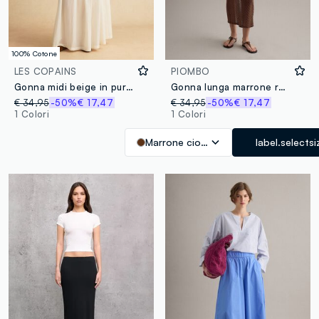
100% Cotone
LES COPAINS
PIOMBO
Gonna midi beige in puro cotone
Gonna lunga marrone regular fit con design traforato
€ 34,95
-50%
€ 17,47
€ 34,95
-50%
€ 17,47
1 Colori
1 Colori
Marrone cioccolato
label.selectsi