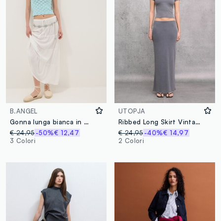
B.ANGEL
UTOPJA
Gonna lunga bianca in pura viscosa
Ribbed Long Skirt Vintage Grey
€ 24,95
-50%
€ 12,47
€ 24,95
-40%
€ 14,97
3 Colori
2 Colori