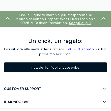
footer.ariatitle
OVS è il quarto marchio più trasparente al
mondo secondo il report What Fuels Fashion?
2025 di Fashion Revolution.
Scopri di più
Un click, un regalo:
Iscriviti ora alla newsletter e ottieni il
-10% di sconto
sul tuo
prossimo acquisto!
newsletter.footer.subscribe
CUSTOMER SUPPORT
Segui il tuo ordine
Contattaci: 0418520342 (lun-ven 9-
IL MONDO OVS
17)
OVS ❤️ friends
Stampa