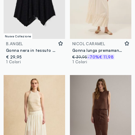
Nuova Collezione
B.ANGEL
NICOL CARAMEL
Gonna nera in tessuto elasticizzato con orlo asimmetrico in pizzo
Gonna lunga premaman in pura viscosa beige con elastico alto
€ 29,95
€ 39,95
-70%
€ 11,98
1 Colori
1 Colori