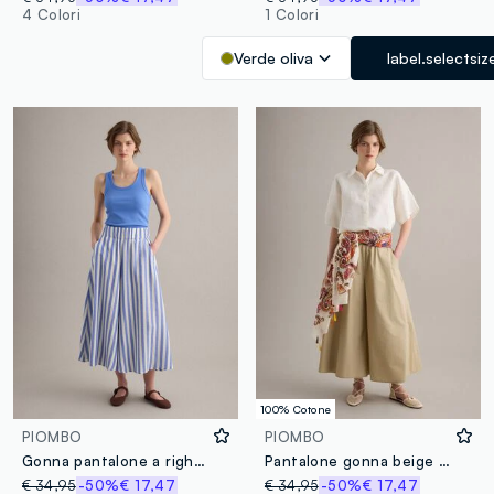
4 Colori
1 Colori
Verde oliva
label.selectsiz
100% Cotone
PIOMBO
PIOMBO
Gonna pantalone a righe multicolor in misto viscosa e lino
Pantalone gonna beige in puro cotone
€ 34,95
-50%
€ 17,47
€ 34,95
-50%
€ 17,47