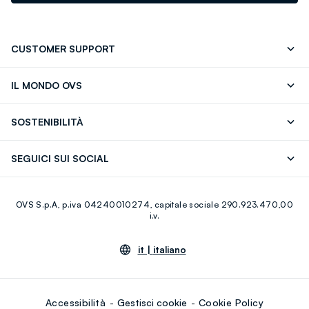
CUSTOMER SUPPORT
Segui il tuo ordine
Contattaci: 0418520342 (lun-ven 9-
IL MONDO OVS
17)
OVS ❤️ friends
Stampa
FAQ
Store locator
SOSTENIBILITÀ
Careers
Franchising
Scopri il nostro percorso
Cotone Italiano
SEGUICI SUI SOCIAL
Giftcard
Eco Valore
Raccolta abiti usati
Facebook
Instagram
RE-UP
OVS S.p.A, p.iva 04240010274, capitale sociale 290.923.470,00
Youtube
Linkedin
i.v.
it |
italiano
Accessibilità
Gestisci cookie
Cookie Policy