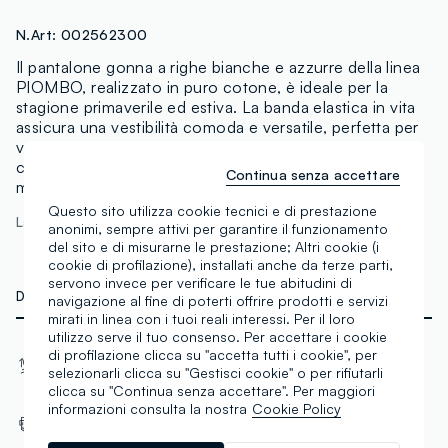
N.Art:
002562300
Il pantalone gonna a righe bianche e azzurre della linea
PIOMBO, realizzato in puro cotone, è ideale per la
stagione primaverile ed estiva. La banda elastica in vita
assicura una vestibilità comoda e versatile, perfetta per
varie occasioni. Il design fluido e leggero del tessuto
consente di mantenere freschezza e libertà di
Continua senza accettare
movimento durante le giornate più calde.
Questo sito utilizza cookie tecnici e di prestazione
La modella è alta 182 cm ed indossa una S
anonimi, sempre attivi per garantire il funzionamento
del sito e di misurarne le prestazione; Altri cookie (i
cookie di profilazione), installati anche da terze parti,
servono invece per verificare le tue abitudini di
DETTAGLI TECNICI
navigazione al fine di poterti offrire prodotti e servizi
mirati in linea con i tuoi reali interessi. Per il loro
utilizzo serve il tuo consenso. Per accettare i cookie
Materiale
Tessuto
di profilazione clicca su "accetta tutti i cookie", per
selezionarli clicca su "Gestisci cookie" o per rifiutarli
Cotone
Popeline
clicca su "Continua senza accettare". Per maggiori
informazioni consulta la nostra
Cookie Policy
Tasca anteriore
Senza tasca posteriore
Laterale