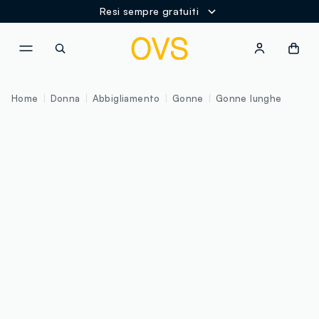
Resi sempre gratuiti
NAVIGATION.ARIA.GOTOMAINCONTENT
NAVIGATION.ARIA.GOTOFOOT
Home
Donna
Abbigliamento
Gonne
Gonne lunghe