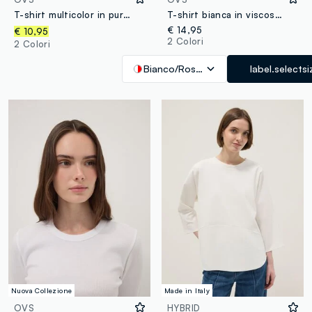
T-shirt multicolor in puro cotone a righe con girocollo regular fit
T-shirt bianca in viscosa elasticizzato a righe
€ 14,95
€ 10,95
2 Colori
2 Colori
Bianco/Rosso
label.selectsi
Nuova Collezione
Made in Italy
OVS
HYBRID