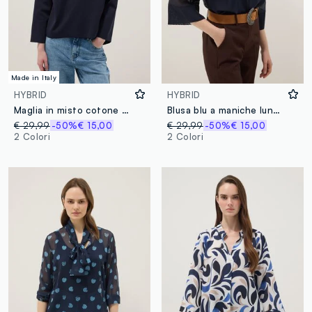
Made in Italy
HYBRID
HYBRID
Maglia in misto cotone elasticizzato blu regular fit con collo ampio
Blusa blu a maniche lunghe in misto viscosa regular fit
€ 29,99
-50%
€ 15,00
€ 29,99
-50%
€ 15,00
2 Colori
2 Colori