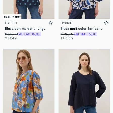
Made in Italy
HYBRID
HYBRID
Blusa con maniche lunghe multicolor a pois regular fit
Blusa multicolor fantasia a maniche lunghe con scollo a V
€ 29,99
-50%
€ 15,00
€ 24,99
-40%
€ 15,00
2 Colori
1 Colori