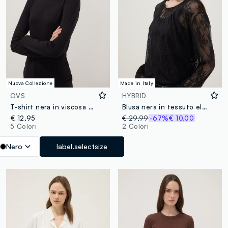
Nuova Collezione
Made in Italy
OVS
HYBRID
T-shirt nera in viscosa elasticizzata slim fit
Blusa nera in tessuto elasticizzato con pizzo trasparente regular fit
€ 12,95
€ 29,99
-67%
€ 10,00
5 Colori
2 Colori
Nero
label.selectsize