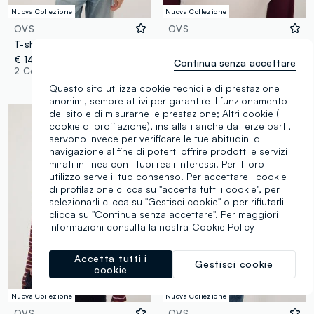
Nuova Collezione
Nuova Collezione
OVS
OVS
T-shirt bianca in viscosa elasticizzato a righe
T-shirt bianca in puro cotone a maniche lunghe
€ 14,95
€ 9,95
Continua senza accettare
2 Colori
2 Colori
Questo sito utilizza cookie tecnici e di prestazione
anonimi, sempre attivi per garantire il funzionamento
del sito e di misurarne le prestazione; Altri cookie (i
cookie di profilazione), installati anche da terze parti,
servono invece per verificare le tue abitudini di
navigazione al fine di poterti offrire prodotti e servizi
mirati in linea con i tuoi reali interessi. Per il loro
utilizzo serve il tuo consenso. Per accettare i cookie
di profilazione clicca su "accetta tutti i cookie", per
selezionarli clicca su "Gestisci cookie" o per rifiutarli
clicca su "Continua senza accettare". Per maggiori
informazioni consulta la nostra
Cookie Policy
Accetta tutti i
Gestisci cookie
cookie
Nuova Collezione
Nuova Collezione
OVS
OVS