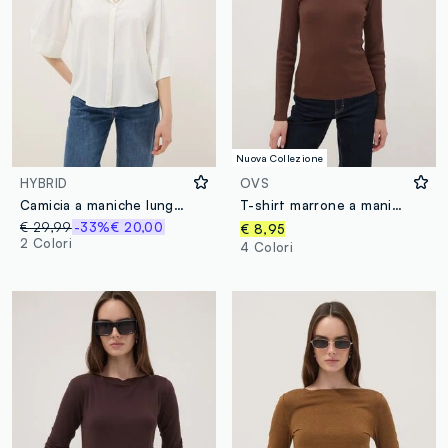
Nuova Collezione
HYBRID
OVS
Camicia a maniche lunghe bianca regular fit con collo a fascia
T-shirt marrone a maniche lunghe in puro cotone
€ 29,99
-33%
€ 20,00
€ 8,95
2 Colori
4 Colori