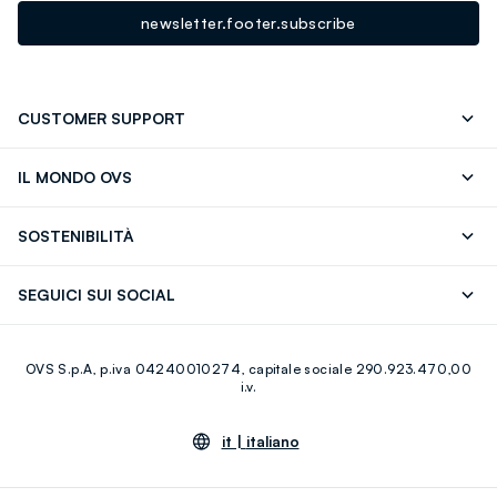
newsletter.footer.subscribe
CUSTOMER SUPPORT
Segui il tuo ordine
Contattaci: 0418520342 (lun-ven 9-
IL MONDO OVS
17)
OVS ❤️ friends
Stampa
FAQ
Store locator
SOSTENIBILITÀ
Careers
Franchising
Scopri il nostro percorso
Cotone Italiano
SEGUICI SUI SOCIAL
Giftcard
Eco Valore
Raccolta abiti usati
Facebook
Instagram
RE-UP
OVS S.p.A, p.iva 04240010274, capitale sociale 290.923.470,00
Youtube
Linkedin
i.v.
it |
italiano