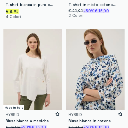
T-shirt bianca in puro cotone a maniche lunghe
T-shirt in misto cotone elasticizzato bianca regular fit
€ 29,99
-50%
€ 15,00
€ 8,95
2 Colori
4 Colori
Made in Italy
HYBRID
HYBRID
Blusa bianca a maniche lunghe in cotone elasticizzato regular fit
Blusa bianca in cotone elasticizzato a fiori
€ 29,99
-50%
€ 15,00
€ 29,99
-50%
€ 15,00