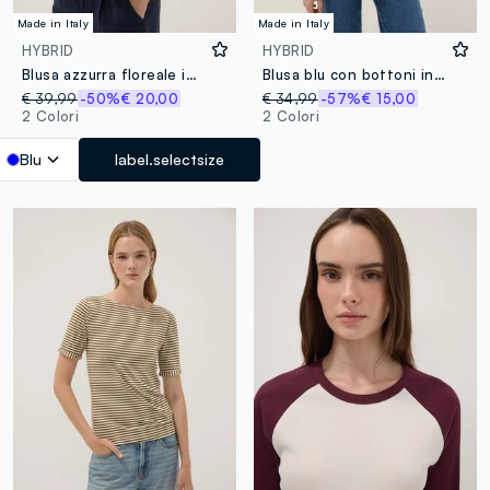
Made in Italy
Made in Italy
HYBRID
HYBRID
Blusa azzurra floreale in puro cotone
Blusa blu con bottoni in cotone elasticizzato regular fit
€ 39,99
-50%
€ 20,00
€ 34,99
-57%
€ 15,00
2 Colori
2 Colori
Blu
label.selectsize