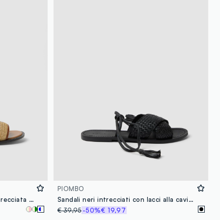
loyalty.guest.discoverpagelink
PIOMBO
Sandali beige flat con fascia intrecciata con ricami
Sandali neri intrecciati con lacci alla caviglia
€ 39,95
-50%
€ 19,97