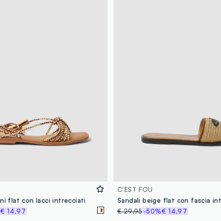
C'EST FOU
i flat con lacci intrecciati
%
€ 14,97
€ 29,95
-50%
€ 14,97