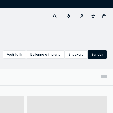
label.account.login
Vedi tutti
Ballerine e friulane
Sneakers
Sandali
button.loginandregister
button.order.tracking
loyalty.euro.points
loyalty.guest.message