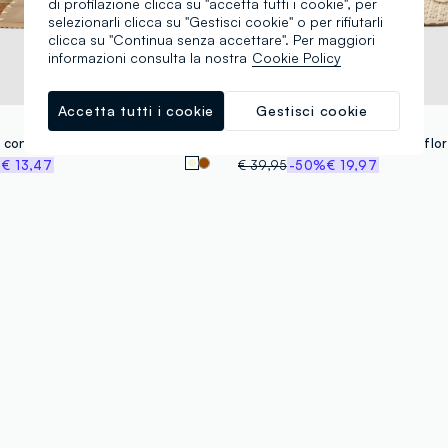
di profilazione clicca su "accetta tutti i cookie", per
selezionarli clicca su "Gestisci cookie" o per rifiutarli
clicca su "Continua senza accettare". Per maggiori
informazioni consulta la nostra
Cookie Policy
Accetta tutti i cookie
Gestisci cookie
LES COPAINS
 con doppia fascia e fibbie
%
€ 13,47
€ 39,95
-50%
€ 19,97