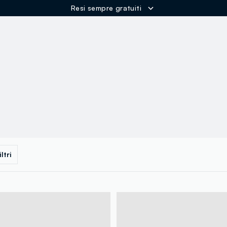
Resi sempre gratuiti
ER
iltri