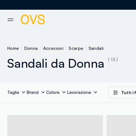
NAVIGATION.ARIA.GOTOMAINCONTENT
NAVIGATION.ARIA.GOTOFOOT
Home
Donna
Accessori
Scarpe
Sandali
Sandali da Donna
( 13 )
Taglia
Brand
Colore
Lavorazione
Tutti i f