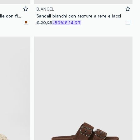
B.ANGEL
Sandali marroni bassi in vera pelle con fibbia
Sandali bianchi con texture a rete e lacci
€ 29,95
-50%
€ 14,97