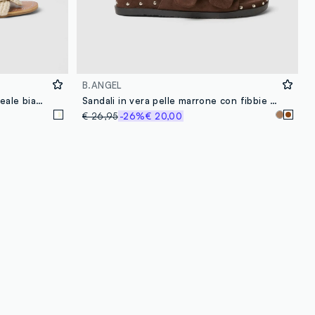
B.ANGEL
Sandali beige con dettaglio floreale bianco
Sandali in vera pelle marrone con fibbie e dettagli metallici
€ 26,95
-26%
€ 20,00