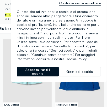
Continua senza accettare
OVS KIDS
ESSENTIALS
Pantaloni jogger blu in puro cotone
T-shirt rosa a maniche lunghe in cotone elasticizzato
Questo sito utilizza cookie tecnici e di prestazione
€ 4,95
€ 10,95
anonimi, sempre attivi per garantire il funzionamento
3 Colori
4 Colori
del sito e di misurarne le prestazione; Altri cookie (i
cookie di profilazione), installati anche da terze parti,
Blu Notte
label.selectsize
servono invece per verificare le tue abitudini di
navigazione al fine di poterti offrire prodotti e servizi
mirati in linea con i tuoi reali interessi. Per il loro
utilizzo serve il tuo consenso. Per accettare i cookie
di profilazione clicca su "accetta tutti i cookie", per
selezionarli clicca su "Gestisci cookie" o per rifiutarli
clicca su "Continua senza accettare". Per maggiori
informazioni consulta la nostra
Cookie Policy
Accetta tutti i
Gestisci cookie
cookie
100% Cotone
Nuova Collezione