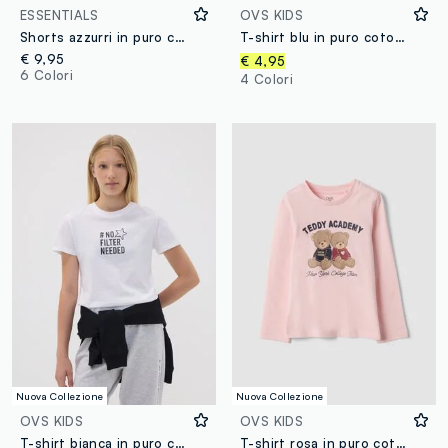
ESSENTIALS
OVS KIDS
Shorts azzurri in puro cotone organico da ragazza con vita elasticizzata
T-shirt blu in puro cotone organico con stampa college per bambino
€ 9,95
€ 4,95
6 Colori
4 Colori
Nuova Collezione
Nuova Collezione
OVS KIDS
OVS KIDS
T-shirt bianca in puro cotone organico con grafica per ragazza
T-shirt rosa in puro cotone organico con stampa teddy per bambina