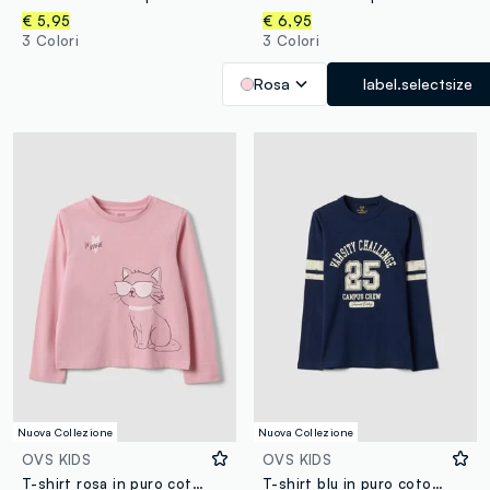
€ 5,95
€ 6,95
3 Colori
3 Colori
Rosa
label.selectsize
Nuova Collezione
Nuova Collezione
OVS KIDS
OVS KIDS
T-shirt rosa in puro cotone organico con stampa gattina per bambina
T-shirt blu in puro cotone organico con stampa college per ragazzo