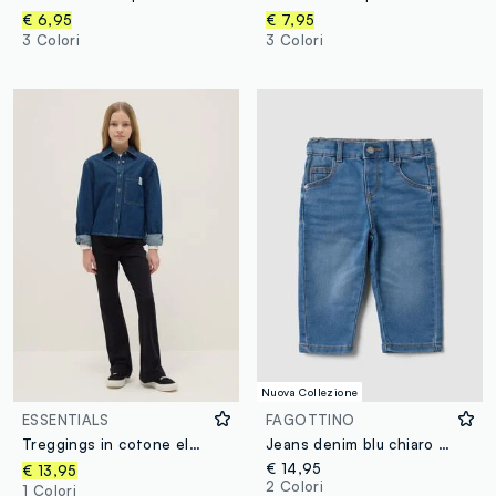
€ 6,95
€ 7,95
3 Colori
3 Colori
Nuova Collezione
ESSENTIALS
FAGOTTINO
Treggings in cotone elasticizzato neri da ragazza regular fit
Jeans denim blu chiaro in cotone elasticizzato regular fit per bimbo
€ 14,95
€ 13,95
2 Colori
1 Colori