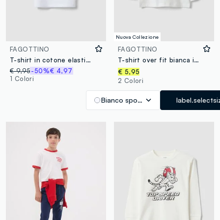
Nuova Collezione
FAGOTTINO
FAGOTTINO
T-shirt in cotone elasticizzato bianca da bimba regular fit con fiore
T-shirt over fit bianca in puro cotone organico con stampa tigre per bimbo
€ 9,95
-50%
€ 4,97
€ 5,95
1 Colori
2 Colori
Bianco sporco
label.selectsi