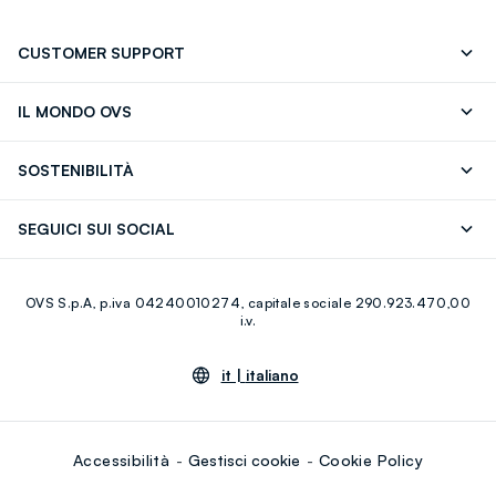
CUSTOMER SUPPORT
Segui il tuo ordine
Contattaci: 0418520342 (lun-ven 9-
IL MONDO OVS
17)
OVS ❤️ friends
Stampa
FAQ
Store locator
SOSTENIBILITÀ
Careers
Franchising
Scopri il nostro percorso
Cotone Italiano
SEGUICI SUI SOCIAL
Giftcard
Eco Valore
Raccolta abiti usati
Facebook
Instagram
RE-UP
OVS S.p.A, p.iva 04240010274, capitale sociale 290.923.470,00
Youtube
Linkedin
i.v.
it |
italiano
Accessibilità
Gestisci cookie
Cookie Policy