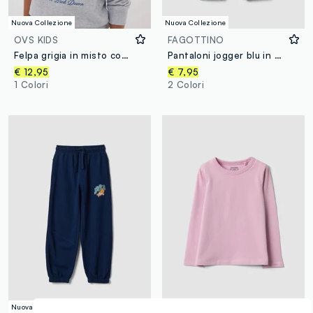
Nuova Collezione
Nuova Collezione
OVS KIDS
FAGOTTINO
Felpa grigia in misto cotone e viscosa con scritta "Victory" per ragazzo
Pantaloni jogger blu in puro cotone organico con coulisse per bimbo
€ 12,95
€ 7,95
1 Colori
2 Colori
Nuova Collezione
Nuova Collezione