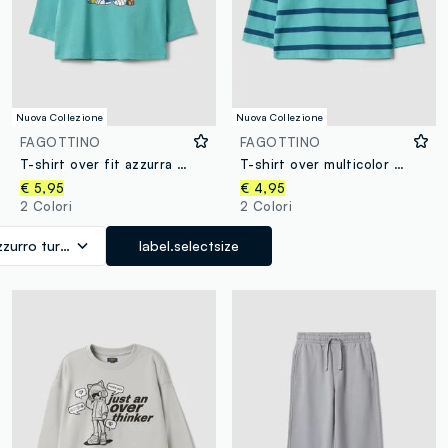
Nuova Collezione
Nuova Collezione
FAGOTTINO
FAGOTTINO
T-shirt over fit azzurra in puro cotone organico con stampa tigre per bimbo
T-shirt over multicolor a righe in puro cotone organico per bimbo
€ 5,95
€ 4,95
2 Colori
2 Colori
zzurro turchese
label.selectsize