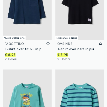
Nuova Collezione
Nuova Collezione
FAGOTTINO
OVS KIDS
T-shirt over fit blu in puro cotone organico con taschino per bimbo
T-shirt over nera in puro cotone organico con texture nido d'ape per ragazzo
€ 6,95
€ 5,95
2 Colori
2 Colori