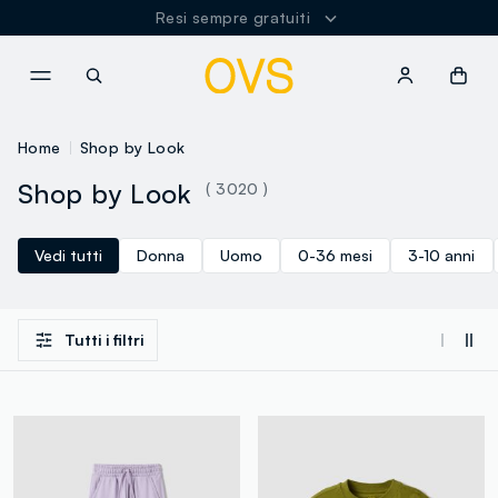
Spedizione Gratuita oltre i 60€
NAVIGATION.ARIA.GOTOMAINCONTENT
NAVIGATION.ARIA.GOTOFOOT
Home
Shop by Look
Shop by Look
( 3020 )
Vedi tutti
Donna
Uomo
0-36 mesi
3-10 anni
Tutti i filtri