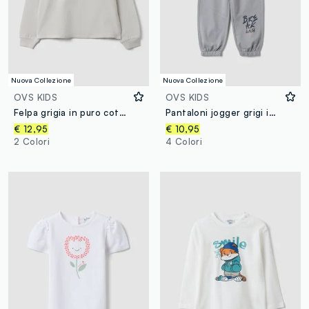
Nuova Collezione
Nuova Collezione
OVS KIDS
OVS KIDS
Felpa grigia in puro cotone con collo a costine e stampa per ragazza
Pantaloni jogger grigi in puro cotone
€ 12,95
€ 10,95
2 Colori
4 Colori