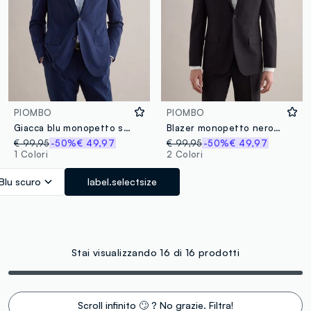
PIOMBO
PIOMBO
Giacca blu monopetto slim fit
Blazer monopetto nero slim fit
€ 99,95
-50%
€ 49,97
€ 99,95
-50%
€ 49,97
1 Colori
2 Colori
Blu scuro
label.selectsize
Stai visualizzando 16 di 16 prodotti
Scroll infinito 🙄 ? No grazie. Filtra!