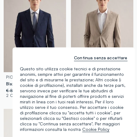
Continua senza accettare
Questo sito utilizza cookie tecnici e di prestazione
anonimi, sempre attivi per garantire il funzionamento
PIOMBO
PIOMBO
del sito e di misurarne le prestazione; Altri cookie (i
Blazer monopetto blu regular fit
Giacca in misto viscosa beige a quadri slim fit con revers
cookie di profilazione), installati anche da terze parti,
servono invece per verificare le tue abitudini di
€ 89,95
-50%
€ 44,97
€ 89,95
-50%
€ 44,97
2 Colori
1 Colori
navigazione al fine di poterti offrire prodotti e servizi
mirati in linea con i tuoi reali interessi. Per il loro
utilizzo serve il tuo consenso. Per accettare i cookie
di profilazione clicca su "accetta tutti i cookie", per
selezionarli clicca su "Gestisci cookie" o per rifiutarli
clicca su "Continua senza accettare". Per maggiori
informazioni consulta la nostra
Cookie Policy