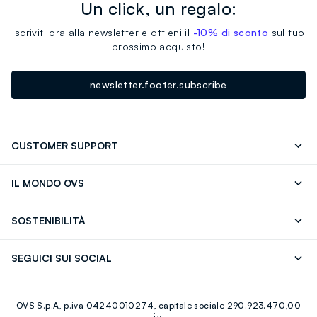
Un click, un regalo:
Iscriviti ora alla newsletter e ottieni il
-10% di sconto
sul tuo
prossimo acquisto!
newsletter.footer.subscribe
CUSTOMER SUPPORT
Segui il tuo ordine
Contattaci: 0418520342 (lun-ven 9-
IL MONDO OVS
17)
OVS ❤️ friends
Stampa
FAQ
Store locator
SOSTENIBILITÀ
Careers
Franchising
Scopri il nostro percorso
Cotone Italiano
SEGUICI SUI SOCIAL
Giftcard
Eco Valore
Raccolta abiti usati
Facebook
Instagram
RE-UP
OVS S.p.A, p.iva 04240010274, capitale sociale 290.923.470,00
Youtube
Linkedin
i.v.