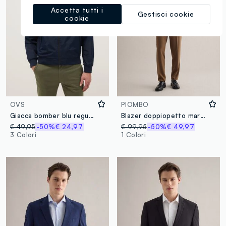
Accetta tutti i
Gestisci cookie
cookie
OVS
PIOMBO
Giacca bomber blu regular fit con zip
Blazer doppiopetto marrone slim fit
€ 49,95
-50%
€ 24,97
€ 99,95
-50%
€ 49,97
3 Colori
1 Colori