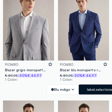
PIOMBO
PIOMBO
Blazer grigio monopetto con microquadri regular fit
Blazer blu monopetto regular fit
€ 89,95
-50%
€ 44,97
€ 89,95
-50%
€ 44,97
1 Colori
1 Colori
Blu indigo
label.selectsize