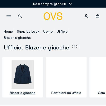
Resi sempre gratuiti
NAVIGATION.ARIA.GOTOMAINCONTENT
NAVIGATION.ARIA.GOTOFOOT
Home
Shop by Look
Uomo
Ufficio
Blazer e giacche
Ufficio: Blazer e giacche
( 16 )
Blazer e giacche
Pantaloni da ufficio
Camic