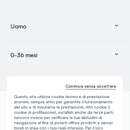
search.noproducts.suggestedcategory.allproducts
Abbigliamento
Intimo e pigiami
Uomo
Accessori
search.noproducts.suggestedcategory.allproducts
Abbigliamento
Intimo e pigiami
0-36 mesi
Accessori
search.noproducts.suggestedcategory.allproducts
Neonato
Neonata
Bimbo
Continua senza accettare
search.noproducts.suggestedcategory.allproducts
Questo sito utilizza cookie tecnici e di prestazione
anonimi, sempre attivi per garantire il funzionamento
del sito e di misurarne le prestazione; Altri cookie (i
Scopri altre nostre categorie
cookie di profilazione), installati anche da terze parti,
servono invece per verificare le tue abitudini di
navigazione al fine di poterti offrire prodotti e servizi
mirati in linea con i tuoi reali interessi. Per il loro