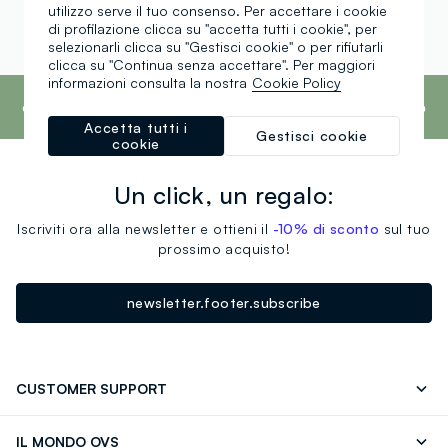
Borse da lavoro uomo
Ciabatte da mare uomo
utilizzo serve il tuo consenso. Per accettare i cookie
di profilazione clicca su "accetta tutti i cookie", per
selezionarli clicca su "Gestisci cookie" o per rifiutarli
clicca su "Continua senza accettare". Per maggiori
informazioni consulta la nostra
Cookie Policy
footer.ariatitle
OVS è il quarto marchio più trasparente al
mondo secondo il report What Fuels Fashion?
2025 di Fashion Revolution.
Scopri di più
Accetta tutti i
Gestisci cookie
cookie
Un click, un regalo:
Iscriviti ora alla newsletter e ottieni il
-10% di sconto
sul tuo
prossimo acquisto!
newsletter.footer.subscribe
CUSTOMER SUPPORT
Segui il tuo ordine
Contattaci: 0418520342 (lun-ven 9-
IL MONDO OVS
17)