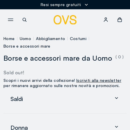
Resi sempre gratuiti
NAVIGATION.ARIA.GOTOMAINCONTENT
NAVIGATION.ARIA.GOTOFOOT
Home
Uomo
Abbigliamento
Costumi
Borse e accessori mare
Borse e accessori mare da Uomo
( 0 )
Sold out!
Scopri i nuovi arrivi della collezione!
Iscriviti alla newsletter
per rimanere aggiornato sulle nostre novità e promozioni.
Saldi
Donna
Uomo
Donna
0-36 mesi