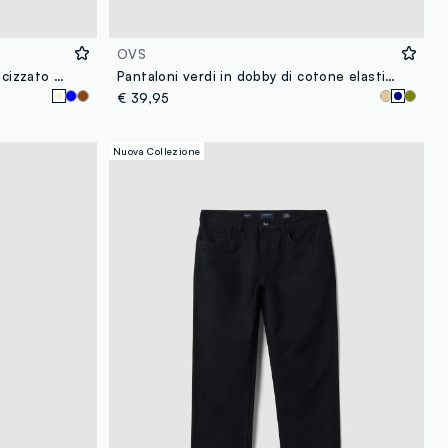
OVS
Pantaloni beige in cotone elasticizzato slim fit
Pantaloni verdi in dobby di cotone elasticizzato slim fit
€ 39,95
Nuova Collezione