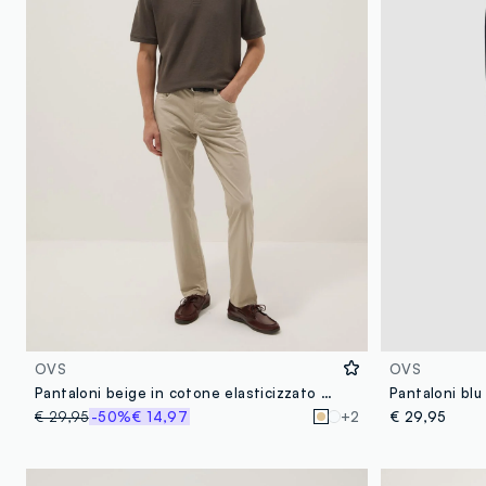
OVS
OVS
Pantaloni beige in cotone elasticizzato slim fit
€ 29,95
-50%
€ 14,97
+2
€ 29,95