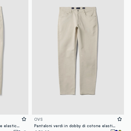
loyalty.guest.discoverpagelink
OVS
Pantaloni beige in twill di cotone elasticizzato slim fit
Pantaloni verdi in dobby di cotone elasticizzato slim fit