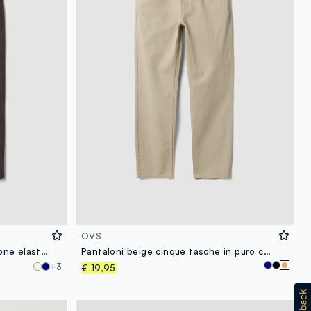
OVS
Pantaloni marroni in twill di cotone elasticizzato regular fit
Pantaloni beige cinque tasche in puro cotone
+3
€ 19,95