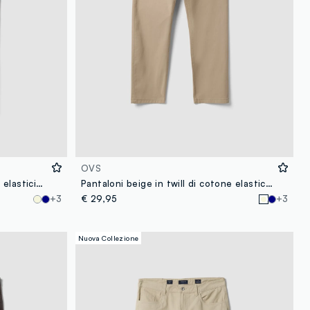
OVS
Pantaloni grigi in twill di cotone elasticizzato regular fit
Pantaloni beige in twill di cotone elasticizzato regular fit
+3
€ 29,95
+3
Nuova Collezione