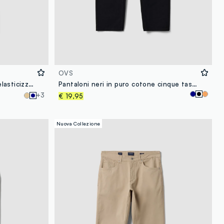
OVS
Pantaloni blu in twill di cotone elasticizzato slim fit
Pantaloni neri in puro cotone cinque tasche
+3
€ 19,95
Nuova Collezione