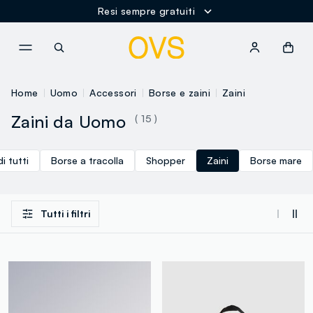
Resi sempre gratuiti
NAVIGATION.ARIA.GOTOMAINCONTENT
NAVIGATION.ARIA.GOTOFOOT
Home
Uomo
Accessori
Borse e zaini
Zaini
Zaini da Uomo
( 15 )
i tutti
Borse a tracolla
Shopper
Zaini
Borse mare
Tutti i filtri