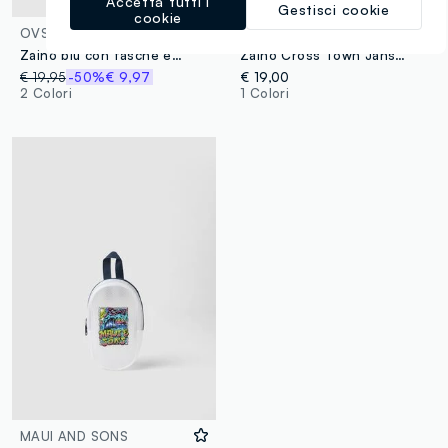
Accetta tutti i
Gestisci cookie
cookie
OVS
JANSPORT
Zaino blu con tasche extra
Zaino Cross Town Jansport
€ 19,95
-50%
€ 9,97
€ 19,00
2 Colori
1 Colori
MAUI AND SONS