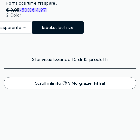
Porta costume trasparente con chiusura a zip
€ 9,95
-50%
€ 4,97
2 Colori
rasparente
label.selectsize
Stai visualizzando 15 di 15 prodotti
Scroll infinito 🙄 ? No grazie. Filtra!