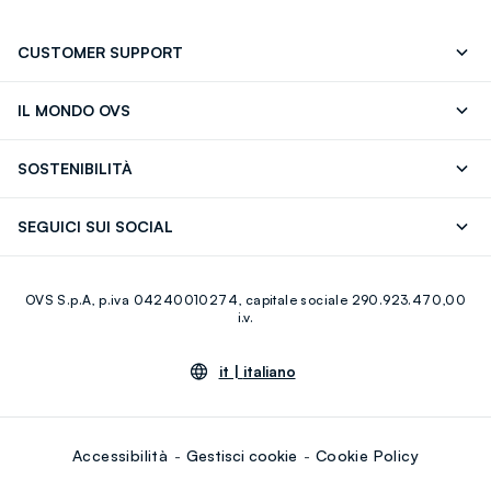
CUSTOMER SUPPORT
Segui il tuo ordine
Contattaci: 0418520342 (lun-ven 9-
IL MONDO OVS
17)
OVS ❤️ friends
Stampa
FAQ
Store locator
SOSTENIBILITÀ
Careers
Franchising
Scopri il nostro percorso
Cotone Italiano
SEGUICI SUI SOCIAL
Giftcard
Eco Valore
Raccolta abiti usati
Facebook
Instagram
RE-UP
OVS S.p.A, p.iva 04240010274, capitale sociale 290.923.470,00
Youtube
Linkedin
i.v.
it |
italiano
Accessibilità
Gestisci cookie
Cookie Policy