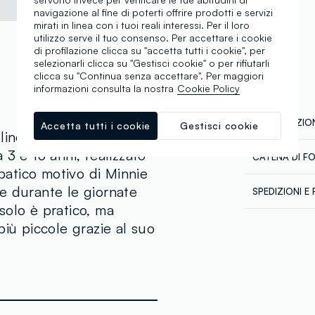
navigazione al fine di poterti offrire prodotti e servizi
mirati in linea con i tuoi reali interessi. Per il loro
utilizzo serve il tuo consenso. Per accettare i cookie
di profilazione clicca su "accetta tutti i cookie", per
selezionarli clicca su "Gestisci cookie" o per rifiutarli
clicca su "Continua senza accettare". Per maggiori
informazioni consulta la nostra
Cookie Policy
COMPOSIZION
Accetta tutti i cookie
Gestisci cookie
 linea Disney è un
3 e 15 anni, realizzato
CATENA DI F
Composizion
mpatico motivo di Minnie
Fornitore di 
e durante le giornate
SPEDIZIONI E 
SHANGHAI U
solo è pratico, ma
Spedizione in
MADE IN CH
Lavaggio a 
più piccole grazie al suo
€60. Restitui
corriere che 
tuoi prodotti