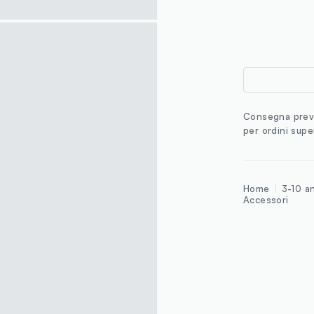
Consegna previ
per ordini supe
Home
3-10 a
Accessori