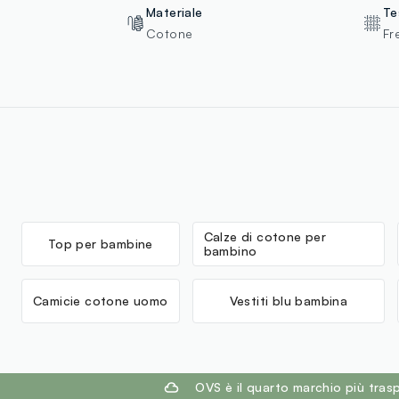
Materiale
Te
Cotone
Fr
Calze di cotone per
Top per bambine
bambino
Camicie cotone uomo
Vestiti blu bambina
footer.ariatitle
OVS è il quarto marchio più tra