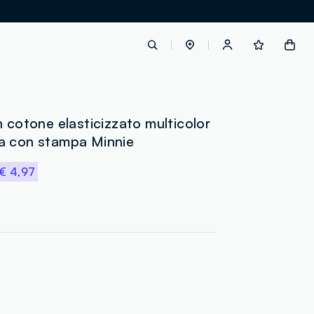
label.account.login
n cotone elasticizzato multicolor
a con stampa Minnie
button.loginandregister
€ 4,97
button.order.tracking
loyalty.euro.points
loyalty.guest.message