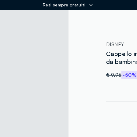
Resi sempre gratuiti
ER
DISNEY
Cappello i
da bambin
€ 9,95
-50%
label.color
:
single.size