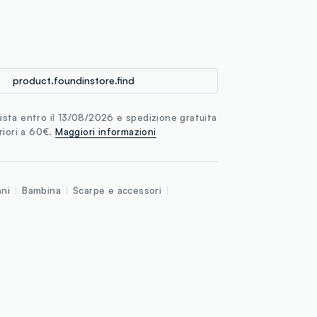
loyalty.guest.discoverpagelink
product.foundinstore.find
sta entro il 13/08/2026 e spedizione gratuita
riori a 60€.
Maggiori informazioni
nni
Bambina
Scarpe e accessori