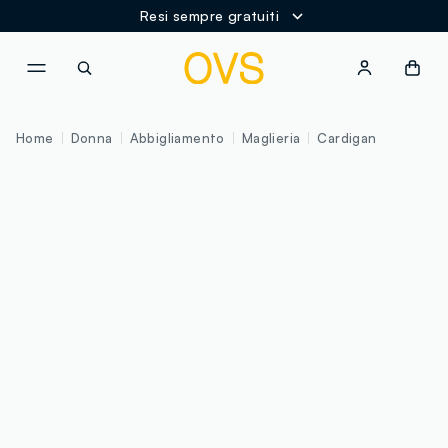
Resi sempre gratuiti
NAVIGATION.ARIA.GOTOMAINCONTENT
NAVIGATION.ARIA.GOTOFOOT
Home
Donna
Abbigliamento
Maglieria
Cardigan