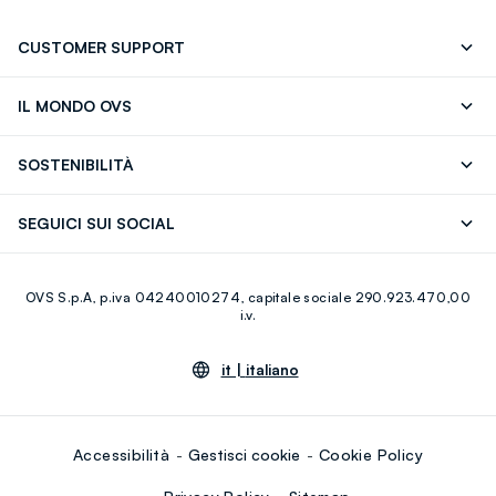
CUSTOMER SUPPORT
Segui il tuo ordine
Contattaci: 0418520342 (lun-ven 9-
IL MONDO OVS
17)
OVS ❤️ friends
Stampa
FAQ
Store locator
SOSTENIBILITÀ
Careers
Franchising
Scopri il nostro percorso
Cotone Italiano
SEGUICI SUI SOCIAL
Giftcard
Eco Valore
Raccolta abiti usati
Facebook
Instagram
RE-UP
OVS S.p.A, p.iva 04240010274, capitale sociale 290.923.470,00
Youtube
Linkedin
i.v.
it |
italiano
Accessibilità
Gestisci cookie
Cookie Policy