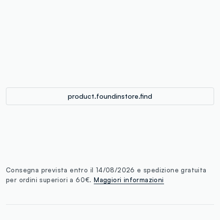
label.color
:
single.size
button.addtobag
product.foundinstore.find
Consegna prevista entro il 14/08/2026 e spedizione gratuita
per ordini superiori a 60€.
Maggiori informazioni