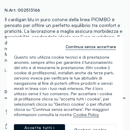
N.Art:
002513166
Il cardigan blu in puro cotone della linea PIOMBO è
pensato per offrire un perfetto equilibrio tra comfort e
praticità. La lavorazione a maglia assicura morbidezza e
traspirabilità, rendendolo ideale per l'uso quotidiano. Il
design classico con collo polo e chiusura a bottoni lo
Continua senza accettare
rende versatile per ogni occasione, garantendo
funzionalità e comodità anche grazie alla vestibilità
Questo sito utilizza cookie tecnici e di prestazione
regular.
anonimi, sempre attivi per garantire il funzionamento
del sito e di misurarne le prestazione; Altri cookie (i
La modella è alta 174 cm ed indossa una S
cookie di profilazione), installati anche da terze parti,
servono invece per verificare le tue abitudini di
navigazione al fine di poterti offrire prodotti e servizi
mirati in linea con i tuoi reali interessi. Per il loro
DETTAGLI TECNICI
utilizzo serve il tuo consenso. Per accettare i cookie
di profilazione clicca su "accetta tutti i cookie", per
selezionarli clicca su "Gestisci cookie" o per rifiutarli
Materiale
Vestibilità
clicca su "Continua senza accettare". Per maggiori
informazioni consulta la nostra
Cookie Policy
Cotone
Regular
Scollo a Polo
Con bottoni
Accetta tutti i
Gestisci cookie