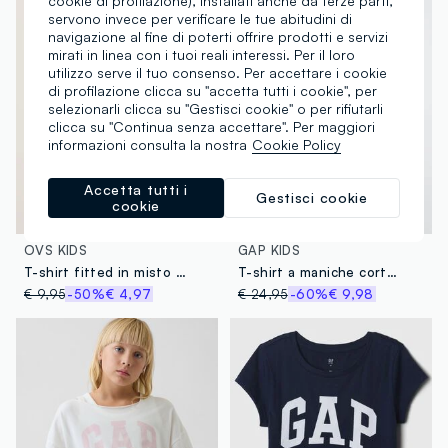
cookie di profilazione), installati anche da terze parti,
servono invece per verificare le tue abitudini di
navigazione al fine di poterti offrire prodotti e servizi
mirati in linea con i tuoi reali interessi. Per il loro
utilizzo serve il tuo consenso. Per accettare i cookie
di profilazione clicca su "accetta tutti i cookie", per
selezionarli clicca su "Gestisci cookie" o per rifiutarli
clicca su "Continua senza accettare". Per maggiori
informazioni consulta la nostra
Cookie Policy
Accetta tutti i
Gestisci cookie
cookie
100% Cotone
OVS KIDS
GAP KIDS
T-shirt fitted in misto cotone gialla da ragazza con scollo a V
T-shirt a maniche corte con volant e logo GAP
€ 9,95
-50%
€ 4,97
€ 24,95
-60%
€ 9,98