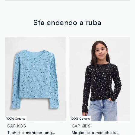
Spedizione in tutta Italia gratuita per ordini superiori a
MADE IN INDONESIA
€60. Restituisci gratuitamente i tuoi prodotti sia con il
corriere che in negozio: hai 30 giorni di tempo. Ritira i
tuoi prodotti in negozio, il servizio è sempre gratuito.
Sta andando a ruba
100% Cotone
100% Cotone
GAP KIDS
GAP KIDS
T-shirt a maniche lunghe con fantasia
Maglietta a maniche lunghe con stampa floreale