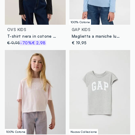
100% Cotone
OVS KIDS
GAP KIDS
T-shirt nera in cotone elasticizzato da ragazza con scritta slim fit
Maglietta a maniche lunghe
€ 9,95
-70%
€ 2,98
€ 19,95
100% Cotone
Nuova Collezione