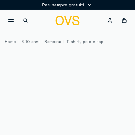
Resi sempre gratuiti
NAVIGATION.ARIA.GOTOMAINCONTENT
NAVIGATION.ARIA.GOTOFOOT
Home
3-10 anni
Bambina
T-shirt, polo e top