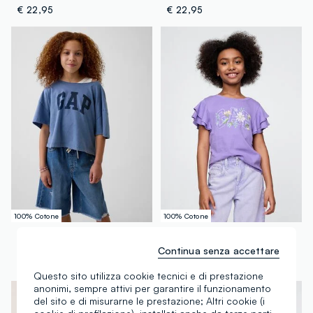
€ 22,95
€ 22,95
100% Cotone
100% Cotone
GAP KIDS
GAP KIDS
T-shirt a maniche corte con logo GAP
T-shirt a maniche corte con volant e logo GAP
Continua senza accettare
€ 22,95
-50%
€ 11,47
€ 24,95
-60%
€ 9,98
Questo sito utilizza cookie tecnici e di prestazione
anonimi, sempre attivi per garantire il funzionamento
del sito e di misurarne le prestazione; Altri cookie (i