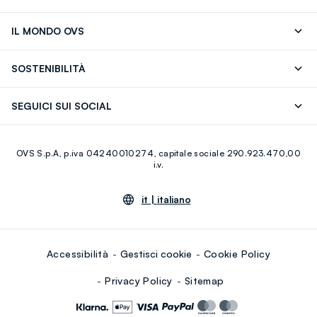
Segui il tuo ordine
Contattaci: 0418520342 (lun-ven 9-
IL MONDO OVS
17)
OVS ❤️ friends
Stampa
FAQ
Store locator
SOSTENIBILITÀ
Careers
Franchising
Scopri il nostro percorso
Cotone Italiano
SEGUICI SUI SOCIAL
Giftcard
Eco Valore
Raccolta abiti usati
Facebook
Instagram
RE-UP
OVS S.p.A, p.iva 04240010274, capitale sociale 290.923.470,00
Youtube
Linkedin
i.v.
it |
italiano
Accessibilità
Gestisci cookie
Cookie Policy
Privacy Policy
Sitemap