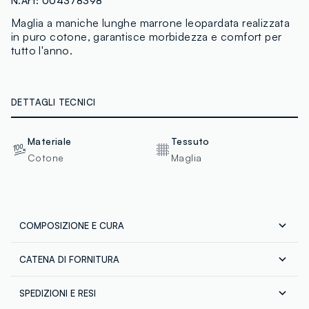
N.Art:
004378398
Maglia a maniche lunghe marrone leopardata realizzata
in puro cotone, garantisce morbidezza e comfort per
tutto l'anno.
DETTAGLI TECNICI
Materiale
Tessuto
Cotone
Maglia
COMPOSIZIONE E CURA
CATENA DI FORNITURA
Composizione:
100% COTONE
Fornitore di prodotto finito
SPEDIZIONI E RESI
GPS STRATEGIC ALLIANCES LLC