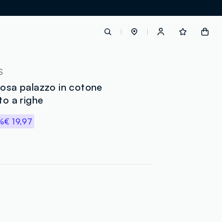
label.account.login
S
rosa palazzo in cotone
to a righe
button.loginandregister
%
€ 19,97
button.order.tracking
loyalty.euro.points
loyalty.guest.message