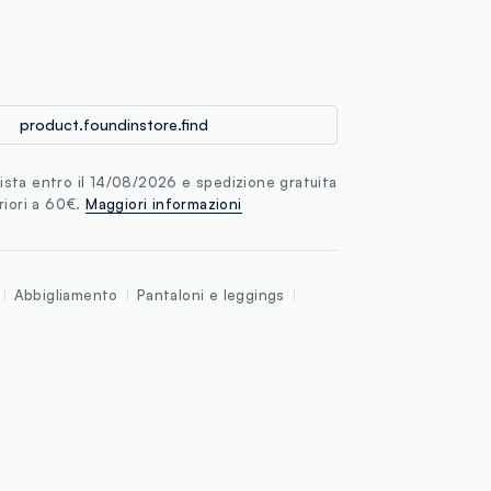
loyalty.guest.discoverpagelink
product.foundinstore.find
sta entro il 14/08/2026 e spedizione gratuita
riori a 60€.
Maggiori informazioni
Abbigliamento
Pantaloni e leggings