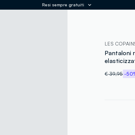
Resi sempre gratuiti
ER
LES COPAIN
Pantaloni 
elasticizza
€ 39,95
-50
label.color
:
single.size