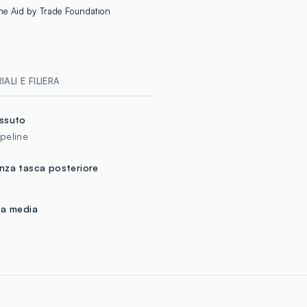
 the Aid by Trade Foundation
ALI E FILIERA
ssuto
peline
nza tasca posteriore
ta media