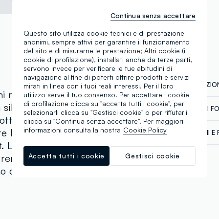
Continua senza accettare
Questo sito utilizza cookie tecnici e di prestazione
anonimi, sempre attivi per garantire il funzionamento
del sito e di misurarne le prestazione; Altri cookie (i
cookie di profilazione), installati anche da terze parti,
servono invece per verificare le tue abitudini di
navigazione al fine di poterti offrire prodotti e servizi
COMPOSIZION
mirati in linea con i tuoi reali interessi. Per il loro
i rosa da in cotone
utilizzo serve il tuo consenso. Per accettare i cookie
di profilazione clicca su "accetta tutti i cookie", per
a silhouette palazzo
CATENA DI F
selezionarli clicca su "Gestisci cookie" o per rifiutarli
Composizion
sottili dona un tocco
clicca su "Continua senza accettare". Per maggiori
Fornitore di 
informazioni consulta la nostra
Cookie Policy
e la vita regolare
SPEDIZIONI E 
NEW GENERA
rt. Le pieghe sul davanti
Spedizione in
MADE IN BA
Temperatura 
Accetta tutti i cookie
Gestisci cookie
 rendendolo ideale per
€60. Restitui
corriere che 
o o da ufficio.
tuoi prodotti