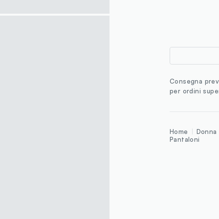
Consegna previ
per ordini supe
Home
Donna
Pantaloni