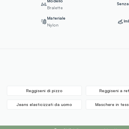
Modello
Senza
Bralette
Materiale
Im
Nylon
Reggiseni di pizzo
Reggiseni a re
Jeans elasticizzati da uomo
Maschere in tes
footer.ariatitle