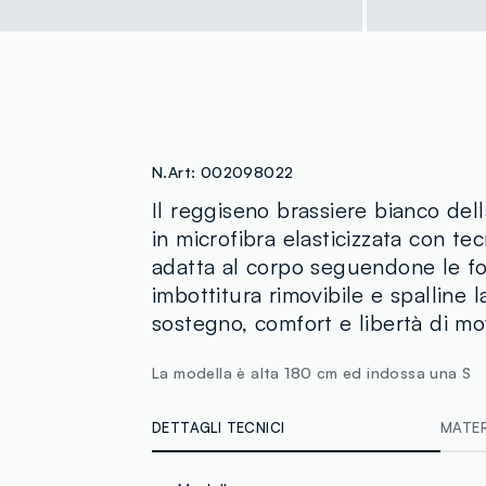
N.Art:
002098022
Il reggiseno brassiere bianco dell
in microfibra elasticizzata con te
adatta al corpo seguendone le fo
imbottitura rimovibile e spalline l
sostegno, comfort e libertà di m
La modella è alta 180 cm ed indossa una S
DETTAGLI TECNICI
MATERI