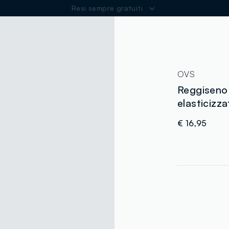
Spedizione Gratuita oltre i 60€
ER
OVS
Reggiseno 
elasticizz
€ 16,95
label.color
:
single.size