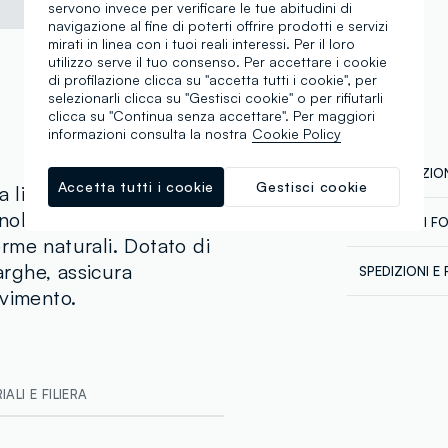
servono invece per verificare le tue abitudini di
navigazione al fine di poterti offrire prodotti e servizi
mirati in linea con i tuoi reali interessi. Per il loro
utilizzo serve il tuo consenso. Per accettare i cookie
di profilazione clicca su "accetta tutti i cookie", per
selezionarli clicca su "Gestisci cookie" o per rifiutarli
clicca su "Continua senza accettare". Per maggiori
informazioni consulta la nostra
Cookie Policy
COMPOSIZION
Accetta tutti i cookie
Gestisci cookie
a linea OVS è realizzato
cnologia seamless, che si
CATENA DI F
Composizion
rme naturali. Dotato di
Sicurezza
arghe, assicura
SPEDIZIONI E 
Il 100% dei n
ovimento.
chimico-fisici
Spedizione in
abbiamo defi
Temperatura 
€60. Restitui
talvolta anche
corriere che 
dalla normati
tuoi prodotti
Clicca qui pe
ALI E FILIERA
Fornitore di 