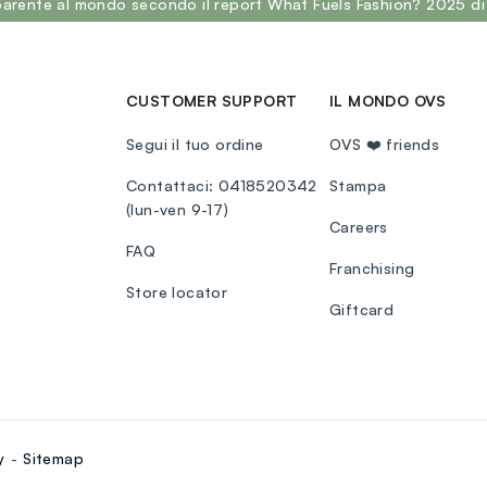
sparente al mondo secondo il report What Fuels Fashion? 2025 di
CUSTOMER SUPPORT
IL MONDO OVS
Segui il tuo ordine
OVS ❤️ friends
Contattaci: 0418520342
Stampa
(lun-ven 9-17)
Careers
FAQ
Franchising
Store locator
Giftcard
y
Sitemap