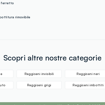
BSM ENTERPR
 ferretto
MADE IN CH
bottitura rimovibile
Scopri altre nostre categorie
te
Reggiseni invisibili
Reggiseni neri
suto
Reggiseni grigi
Reggiseni imbottiti