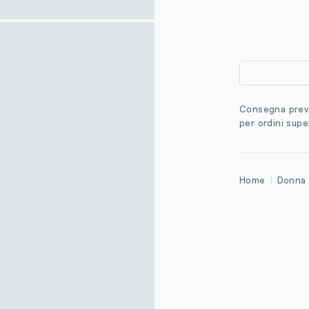
Consegna previ
per ordini supe
Home
Donna