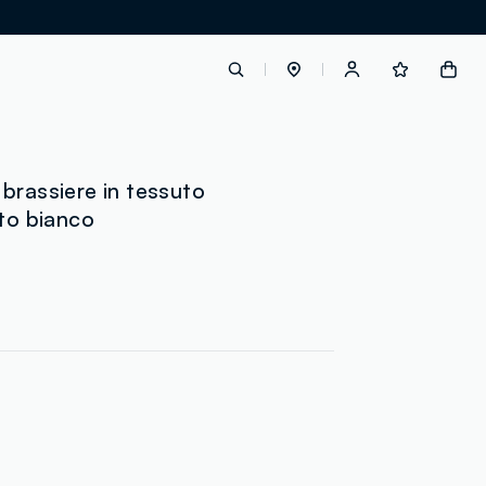
label.account.login
brassiere in tessuto
ato bianco
button.loginandregister
button.order.tracking
loyalty.euro.points
loyalty.guest.message