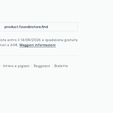
loyalty.guest.discoverpagelink
product.foundinstore.find
sta entro il 14/08/2026 e spedizione gratuita
riori a 60€.
Maggiori informazioni
Intimo e pigiami
Reggiseni
Bralette