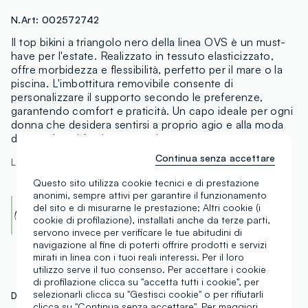
N.Art:
002572742
Il top bikini a triangolo nero della linea OVS è un must-
have per l'estate. Realizzato in tessuto elasticizzato,
offre morbidezza e flessibilità, perfetto per il mare o la
piscina. L'imbottitura removibile consente di
personalizzare il supporto secondo le preferenze,
garantendo comfort e praticità. Un capo ideale per ogni
donna che desidera sentirsi a proprio agio e alla moda
durante le calde giornate estive.
Continua senza accettare
La modella è alta 177 cm ed indossa una 2
Questo sito utilizza cookie tecnici e di prestazione
anonimi, sempre attivi per garantire il funzionamento
Global Recycled standard - GRS
del sito e di misurarne le prestazione; Altri cookie (i
Certified by ICEA - ICEA-TX-3645
cookie di profilazione), installati anche da terze parti,
Scopri di più
servono invece per verificare le tue abitudini di
navigazione al fine di poterti offrire prodotti e servizi
mirati in linea con i tuoi reali interessi. Per il loro
utilizzo serve il tuo consenso. Per accettare i cookie
di profilazione clicca su "accetta tutti i cookie", per
selezionarli clicca su "Gestisci cookie" o per rifiutarli
DETTAGLI TECNICI
MATERIALI E FILIERA
clicca su "Continua senza accettare". Per maggiori