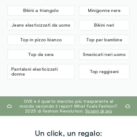
Fornitore di prodotto finito
Bikini a triangolo
Minigonne nere
QIDONG MEIHUANG GARMENTS CO.,L
Jeans elasticizzati da uomo
Bikini neri
MADE IN CHINA
Top in pizzo bianco
Top per bambine
Top da sera
Smanicati neri uomo
Pantaloni elasticizzati
Top reggiseni
donna
footer.ariatitle
OVS è il quarto marchio più trasparente al
mondo secondo il report What Fuels Fashion?
2025 di Fashion Revolution.
Scopri di più
Un click, un regalo: