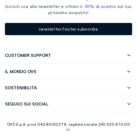
Iscriviti ora alla newsletter e ottieni il
-10% di sconto
sul tuo
prossimo acquisto!
newsletter.footer.subscribe
CUSTOMER SUPPORT
Segui il tuo ordine
Contattaci: 0418520342 (lun-ven 9-
IL MONDO OVS
17)
OVS ❤️ friends
Stampa
FAQ
Store locator
SOSTENIBILITÀ
Careers
Franchising
Scopri il nostro percorso
Cotone Italiano
SEGUICI SUI SOCIAL
Giftcard
Eco Valore
Raccolta abiti usati
Facebook
Instagram
RE-UP
OVS S.p.A, p.iva 04240010274, capitale sociale 290.923.470,00
Youtube
Linkedin
i.v.