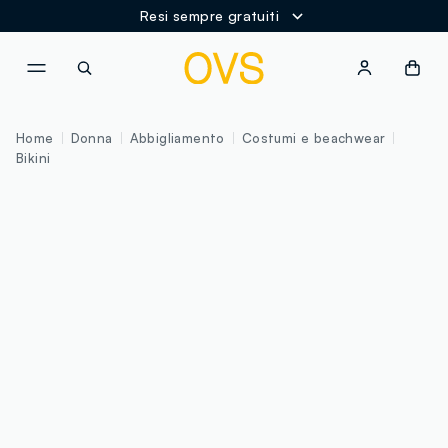
Resi sempre gratuiti
NAVIGATION.ARIA.GOTOMAINCONTENT
NAVIGATION.ARIA.GOTOFOOT
Home
Donna
Abbigliamento
Costumi e beachwear
Bikini